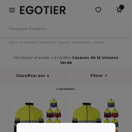
×
App Egotier
Obter app
Melhores preços na app!
Início
Roupa Básica | Acessórios
Casacos
Casacos de lã
Unisexo
Venda por atacado e a retalho
Casacos de lã Unisexo
Verde
Classificar por
Filtrar
✓
2 resultados.