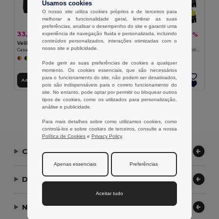
Usamos cookies
O nosso site utiliza cookies próprios e de terceiros para
melhorar a funcionalidade geral, lembrar as suas
preferências, analisar o desempenho do site e garantir uma
33,70 €
32,59 €
experiência de navegação fluida e personalizada, incluindo
-38%
-38%
54,40 €
52,60 €
conteúdos personalizados, interações otimizadas com o
Velilla 36075
Velilla 36073
nosso site e publicidade.
Casaco polar bicolor (280g/m²), em poliéster (100%)
Casaco polar bicolor (280g/m²), em poliéster (100%)
+6 CORES
+6 CORES
Pode gerir as suas preferências de cookies a qualquer
momento. Os cookies essenciais, que são necessários
para o funcionamento do site, não podem ser desativados,
Adicionar ao Carrinho
Adicionar ao Carrinho
pois são indispensáveis para o correto funcionamento do
site. No entanto, pode optar por permitir ou bloquear outros
tipos de cookies, como os utilizados para personalização,
Exibindo Todos Os Produtos.
análise e publicidade.
Para mais detalhes sobre como utilizamos cookies, como
controlá-los e sobre cookies de terceiros, consulte a nossa
Política de Cookies
e
Privacy Policy
.
Contate-nos
Apenas essenciais
Preferências
Deixe-nos ajudar
Aceitar tudo
Nossa Empresa