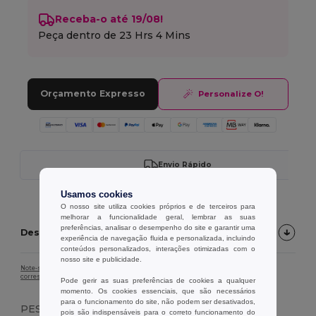
Receba-o até 19/08!
Peça dentro de
23 Hrs 4 Mins
Orçamento Expresso
Personalize O!
Envio Rápido
Usamos cookies
O nosso site utiliza cookies próprios e de terceiros para
melhorar a funcionalidade geral, lembrar as suas
preferências, analisar o desempenho do site e garantir uma
Descrição do produto
experiência de navegação fluida e personalizada, incluindo
conteúdos personalizados, interações otimizadas com o
nosso site e publicidade.
Note-se que, devido à calibração do ecrã, a cor da imagem do produto pode não
corresponder exatamente à cor real do produto.
Pode gerir as suas preferências de cookies a qualquer
momento. Os cookies essenciais, que são necessários
para o funcionamento do site, não podem ser desativados,
PESO
pois são indispensáveis para o correto funcionamento do