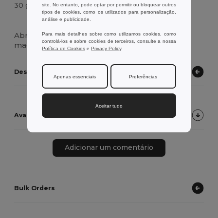
30 g.
site. No entanto, pode optar por permitir ou bloquear outros
tipos de cookies, como os utilizados para personalização,
análise e publicidade.
Alto stock
Abridor fabricado em bambu com interior
Para mais detalhes sobre como utilizamos cookies, como
controlá-los e sobre cookies de terceiros, consulte a nossa
magnético de metal cromado.
Política de Cookies
e
Privacy Policy
.
Descubra outros produtos
Apenas essenciais
Preferências
Aceitar tudo
Avaliações de Clientes do Produto
Adicionar um comentário
Bulk Orders