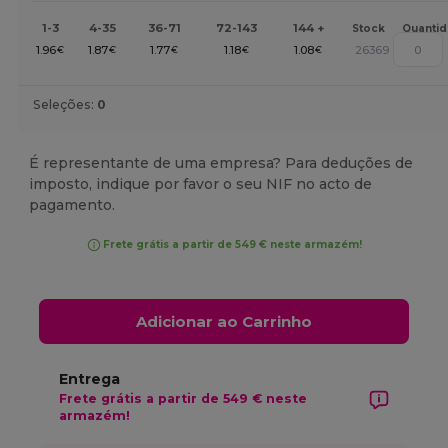
1-3
4-35
36-71
72-143
144 +
Stock
Quanti
1.96
1.87
1.77
1.18
1.08
26369
€
€
€
€
€
Seleções:
0
É representante de uma empresa? Para deduções de
imposto, indique por favor o seu NIF no acto de
pagamento.
Frete grátis a partir de 549 € neste armazém!
Adicionar ao Carrinho
Entrega
Frete grátis a partir de 549 € neste
armazém!