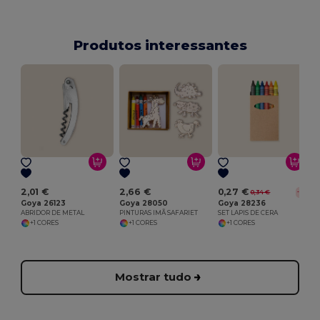
Produtos interessantes
2,01 €
2,66 €
0,27 €
0,34 €
-19%
Goya 26123
Goya 28050
Goya 28236
ABRIDOR DE METAL
PINTURAS IMÃ SAFARIET
SET LAPIS DE CERA
+1 CORES
+1 CORES
+1 CORES
Mostrar tudo