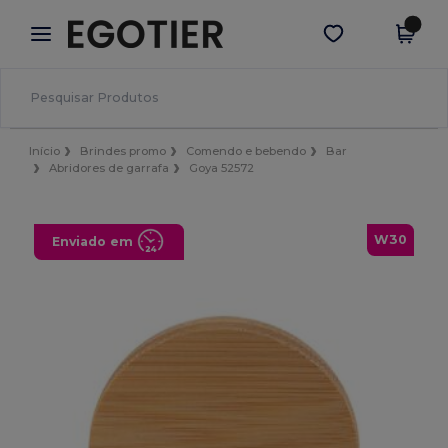
×
App Egotier
Obter app
Melhores preços na app!
Início
Brindes promo
Comendo e bebendo
Bar
Abridores de garrafa
Goya 52572
W30
Enviado em