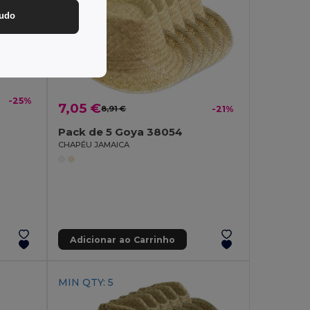
tudo
-25%
7,05 €
8,91 €
-21%
Pack de 5 Goya 38054
CHAPÉU JAMAICA
Adicionar ao Carrinho
MIN QTY: 5