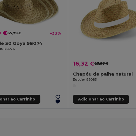
0 €
65,79 €
-33%
de 30 Goya 98074
INDIANA
16,32 €
23,97 €
Chapéu de palha natural
Egotier 99083
ionar ao Carrinho
Adicionar ao Carrinho