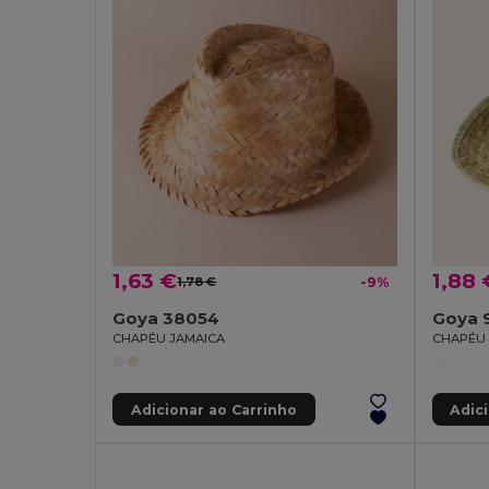
1,63 €
1,88 
1,78 €
-9%
Goya 38054
Goya 
CHAPÉU JAMAICA
CHAPÉU 
Adicionar ao Carrinho
Adic