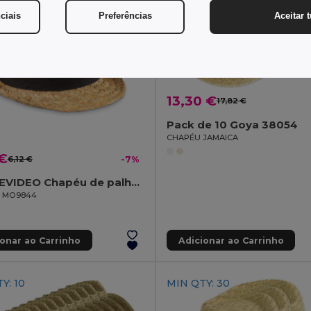
ciais
Preferências
Aceitar 
13,30 €
17,82 €
Pack de 10 Goya 38054
CHAPÉU JAMAICA
 €
6,12 €
-7%
MONTEVIDEO Chapéu de palha natural
il MO9844
ionar ao Carrinho
Adicionar ao Carrinho
Y: 10
MIN QTY: 30