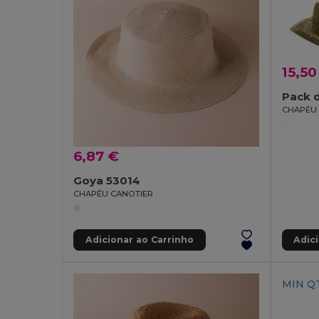
15,50
Pack 
CHAPÉU 
6,87 €
Goya 53014
CHAPÉU CANOTIER
Adicionar ao Carrinho
Adic
MIN QT