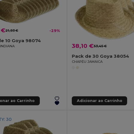
 €
21,93 €
-29%
de 10 Goya 98074
38,10 €
53,45 €
INDIANA
Pack de 30 Goya 38054
CHAPÉU JAMAICA
ionar ao Carrinho
Adicionar ao Carrinho
Y: 30