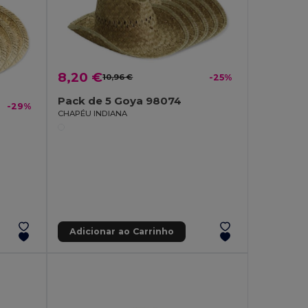
8,20 €
10,96 €
-25%
Pack de 5 Goya 98074
-29%
CHAPÉU INDIANA
Adicionar ao Carrinho