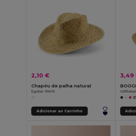
2,10 €
3,49
Chapéu de palha natural
BOOGI
Egotier 99419
GiftReta
Adicionar ao Carrinho
Adic