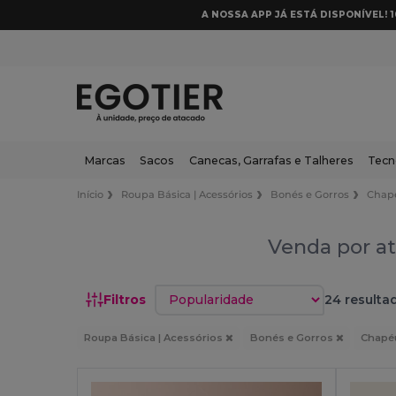
A NOSSA APP JÁ ESTÁ DISPONÍVEL! 
Marcas
Sacos
Canecas, Garrafas e Talheres
Tecn
Início
Roupa Básica | Acessórios
Bonés e Gorros
Chap
Venda por at
Classificar por
Filtros
24 resulta
Roupa Básica | Acessórios
Bonés e Gorros
Chapé