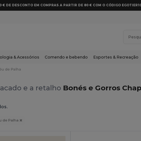
10 € DE DESCONTO EM COMPRAS A PARTIR DE 80 € COM O CÓDIGO EGOTIER1
ologia & Acessórios
Comendo e bebendo
Esportes & Recreação
éu de Palha
acado e a retalho
Bonés e Gorros Chap
dos.
u de Palha