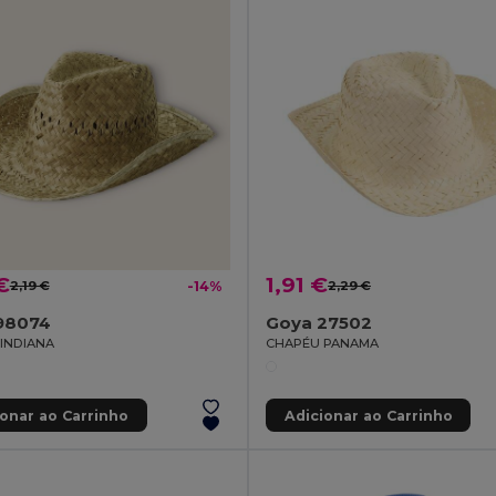
€
1,91 €
2,19 €
-14%
2,29 €
98074
Goya 27502
INDIANA
CHAPÉU PANAMA
ionar ao Carrinho
Adicionar ao Carrinho