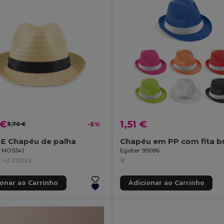
 €
1,51 €
3,70 €
-6%
E Chapéu de palha
il MO9341
Egotier 99086
+2 CORES
ionar ao Carrinho
Adicionar ao Carrinho