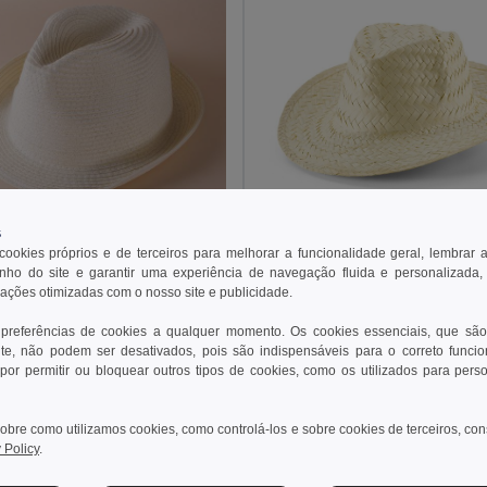
s
 cookies próprios e de terceiros para melhorar a funcionalidade geral, lembrar 
 €
2,10 €
ho do site e garantir uma experiência de navegação fluida e personalizada,
rações otimizadas com o nosso site e publicidade.
29533
Chapéu de palha natural
 PANAMA HAT
Egotier 99423
 preferências de cookies a qualquer momento. Os cookies essenciais, que são
te, não podem ser desativados, pois são indispensáveis para o correto funci
por permitir ou bloquear outros tipos de cookies, como os utilizados para pers
ionar ao Carrinho
Adicionar ao Carrinho
obre como utilizamos cookies, como controlá-los e sobre cookies de terceiros, co
 Policy
.
MIN QTY: 10