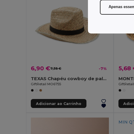
Apenas essen
6,90 €
5,68
7,38 €
-7%
TEXAS Chapéu cowboy de palha natural
GiftRetail MO6755
GiftReta
Adicionar ao Carrinho
Adic
MIN QT