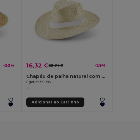
16,32 €
-32%
22,94 €
-29%
Chapéu de palha natural com fita sublimada
Egotier 99085
Adicionar ao Carrinho