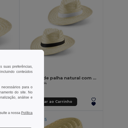
as suas preferências,
2,34 €
 incluindo conteúdos
Chapéu de palha natural com fita em poliéster
Egotier 99084
 necessários para o
onamento do site. No
onalização, análise e
Adicionar ao Carrinho
nsulte a nossa
Política
MIN QTY: 5