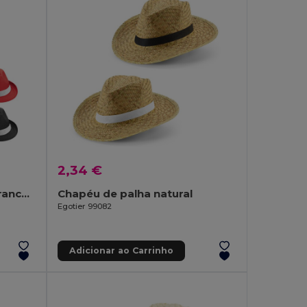
2,34 €
Chapéu em PP com fita branca em poliéster
Chapéu de palha natural
Egotier 99082
Adicionar ao Carrinho