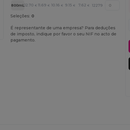
12.70
11.69
10.16
9.15
7.62
800mL
12279
€
€
€
€
€
Seleções:
0
É representante de uma empresa? Para deduções
de imposto, indique por favor o seu NIF no acto de
pagamento.