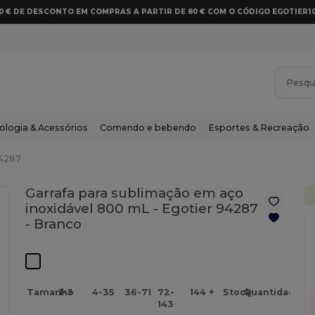
10 € DE DESCONTO EM COMPRAS A PARTIR DE 80 € COM O CÓDIGO EGOTIER1
ologia & Acessórios
Comendo e bebendo
Esportes & Recreação
94287
Garrafa para sublimação em aço
inoxidável 800 mL - Egotier 94287
-
Branco
Tamanho
1-3
4-35
36-71
72-
144 +
Stock
Quantidade
143