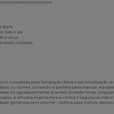
orresponder exatamente à cor real do produto.
e dupla
e todo o dia
ão a vácuo
impressão completa
um concebida para hidratação diária e personalização arr
gótipos ou nomes, tornando-a perfeita para marcas, equi
ladas ou agradavelmente quentes durante horas, enquan
 copos. A silhueta ergonómica e cónica é segura na mão e
ade generosa sem volume - óptima para treinos, desloca