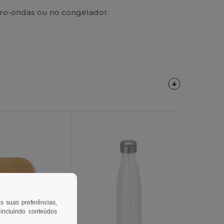
icro-ondas ou no congelador.
as suas preferências,
 incluindo conteúdos