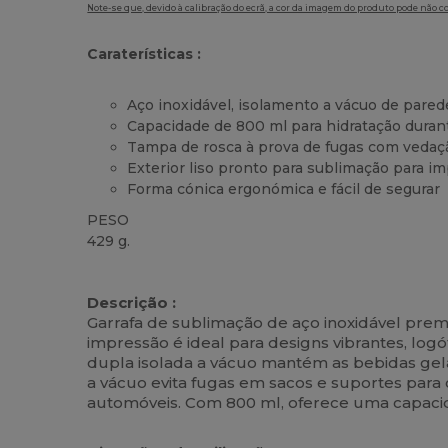
Note-se que, devido à calibração do ecrã, a cor da imagem do produto pode não c
Caraterísticas :
Aço inoxidável, isolamento a vácuo de pared
Capacidade de 800 ml para hidratação durant
Tampa de rosca à prova de fugas com vedaç
Exterior liso pronto para sublimação para 
Forma cónica ergonómica e fácil de segurar
PESO
429 g.
Alto stock
Descrição :
Garrafa de sublimação de aço inoxidável premi
impressão é ideal para designs vibrantes, lo
dupla isolada a vácuo mantém as bebidas ge
a vácuo evita fugas em sacos e suportes para
automóveis. Com 800 ml, oferece uma capacid