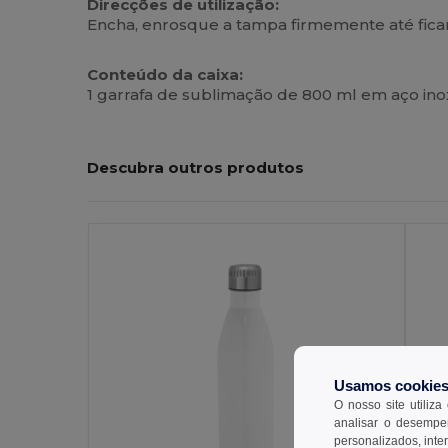
Direcções de utilização:
Encha, enrosque a tampa firmemente até ficar 
Conteúdo da caixa:
1 garrafa de sublimação de 800 ml em aço inox
Descubra outros produtos
Usamos cookie
O nosso site utiliza
analisar o desempen
personalizados, inte