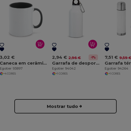
3,02 €
2,94 €
7,51 €
-1%
2,96 €
9,59 
Caneca em cerâmica ideal para sublimação
Garrafa de desporto para sublimação 400 mL
Egotier 93897
Egotier 94042
Egotier 94264
+4 CORES
+1 CORES
+1 CORES
Mostrar tudo