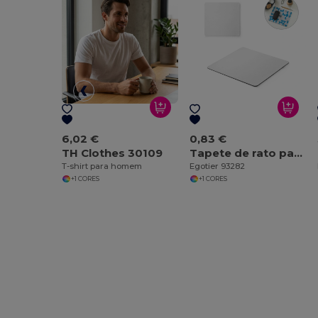
6,02 €
0,83 €
TH Clothes 30109
Tapete de rato para sublimação
T-shirt para homem
Egotier 93282
+1 CORES
+1 CORES