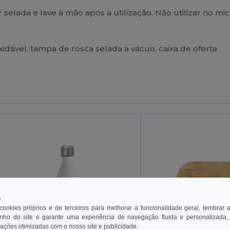
selada e lave à mão após a utilização. Não utilizar no m
idável, tampa de rosca selada a vácuo, caixa de oferta
Personalize-
O!
s
 cookies próprios e de terceiros para melhorar a funcionalidade geral, lembrar 
ho do site e garantir uma experiência de navegação fluida e personalizada,
rações otimizadas com o nosso site e publicidade.