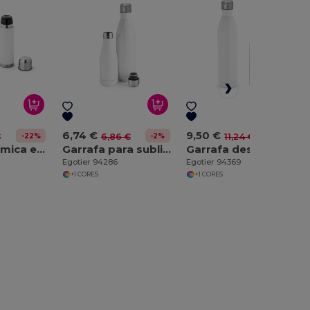
6,74 €
9,50 €
-22%
-2%
-15%
€
6,86 €
11,24 €
Garrafa térmica em aço inoxidável para sublimação 500 mL
Garrafa para sublimação em aço inoxidável 380 mL
Garrafa desportiva para sublimação em aço inoxidável
Egotier 94286
Egotier 94369
+1 CORES
+1 CORES