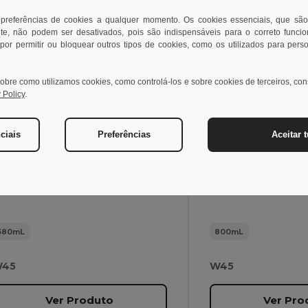
 preferências de cookies a qualquer momento. Os cookies essenciais, que são
te, não podem ser desativados, pois são indispensáveis para o correto funci
por permitir ou bloquear outros tipos de cookies, como os utilizados para pers
6,74 €
6,87 €
-2%
6,86 €
11,66 €
gotier 94286
Egotier 94025
obre como utilizamos cookies, como controlá-los e sobre cookies de terceiros, co
 Policy
.
Garrafa para sublimação em aço inoxidável 380 mL
ciais
Preferências
Aceitar 
53 g
305 g
380mL
800mL
45
W45
Ver Produto
Ver Pro