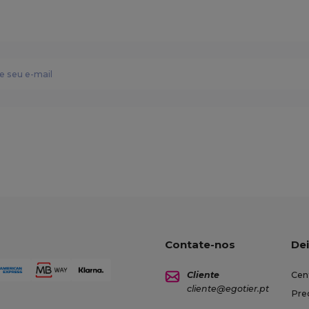
Contate-nos
Dei
Cliente
Cen
cliente@egotier.pt
Pre