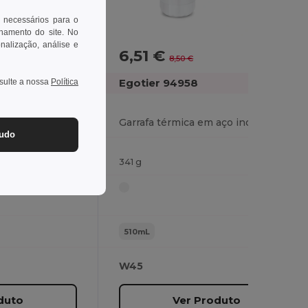
 necessários para o
onamento do site. No
onalização, análise e
6,51 €
-41%
-23%
8,50 €
Egotier 94958
nsulte a nossa
Política
Lancheira. Caixa hermética em aço inoxidável e tampa em bambu 800 mL
Garrafa térmica em aço inoxidável para sublimação 510 mL
tudo
341 g
510mL
W45
duto
Ver Produto