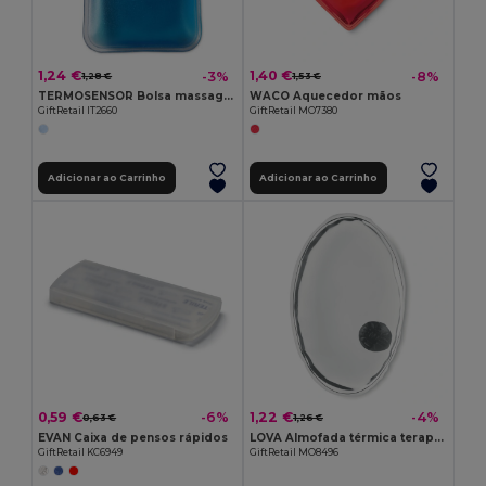
1,24 €
1,40 €
-3%
-8%
1,28 €
1,53 €
TERMOSENSOR Bolsa massagem de calor
WACO Aquecedor mãos
GiftRetail IT2660
GiftRetail MO7380
Adicionar ao Carrinho
Adicionar ao Carrinho
0,59 €
1,22 €
-6%
-4%
0,63 €
1,26 €
EVAN Caixa de pensos rápidos
LOVA Almofada térmica terapêutica
GiftRetail KC6949
GiftRetail MO8496