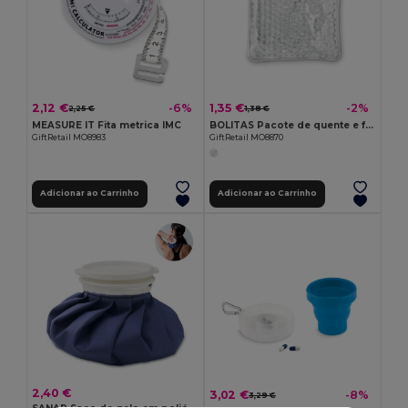
2,12 €
1,35 €
-6%
-2%
2,25 €
1,38 €
MEASURE IT Fita metrica IMC
BOLITAS Pacote de quente e frio
GiftRetail MO8983
GiftRetail MO8870
Adicionar ao Carrinho
Adicionar ao Carrinho
2,40 €
3,02 €
-8%
3,29 €