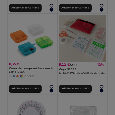
Adicionar ao Carrinho
Adicionar ao Carrinho
0,35 €
5,22 €
-12%
5,94 €
Caixa de comprimidos com 4 divisórias
Goya 52066
Egotier 94306
KIT DE PRIMEIROS SOCORROS VERMELHO SOS
+1 CORES
Adicionar ao Carrinho
Adicionar ao Carrinho