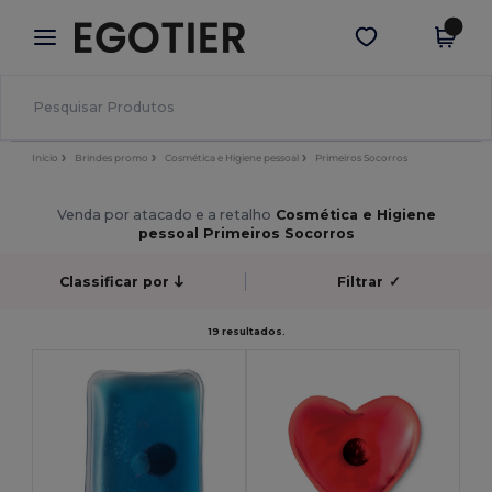
×
App Egotier
Obter app
Melhores preços na app!
Início
Brindes promo
Cosmética e Higiene pessoal
Primeiros Socorros
Venda por atacado e a retalho
Cosmética e Higiene
pessoal Primeiros Socorros
Classificar por
Filtrar
✓
19 resultados.