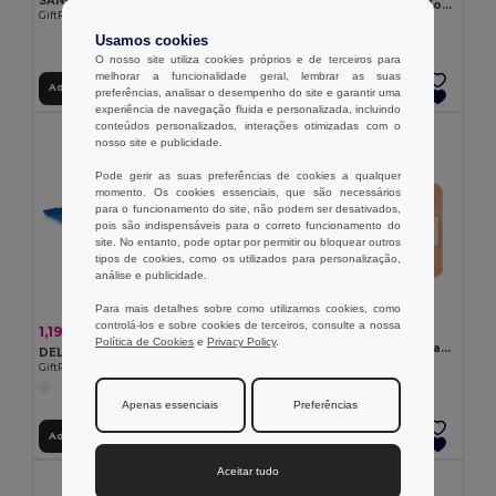
SANAR Saco de gelo em poliéster
CUP PILL Copo de silicone dobrável
GiftRetail MO2426
GiftRetail MO9196
Usamos cookies
O nosso site utiliza cookies próprios e de terceiros para
melhorar a funcionalidade geral, lembrar as suas
Adicionar ao Carrinho
Adicionar ao Carrinho
preferências, analisar o desempenho do site e garantir uma
experiência de navegação fluida e personalizada, incluindo
conteúdos personalizados, interações otimizadas com o
nosso site e publicidade.
Pode gerir as suas preferências de cookies a qualquer
momento. Os cookies essenciais, que são necessários
para o funcionamento do site, não podem ser desativados,
pois são indispensáveis para o correto funcionamento do
site. No entanto, pode optar por permitir ou bloquear outros
tipos de cookies, como os utilizados para personalização,
análise e publicidade.
Para mais detalhes sobre como utilizamos cookies, como
controlá-los e sobre cookies de terceiros, consulte a nossa
0,84 €
1,19 €
-2%
1,21 €
Política de Cookies
e
Privacy Policy
.
OUCH 15 peças de ligaduras adesivas
DELLEA Toalhetes húmidos
GiftRetail MO2447
GiftRetail MO3863
Apenas essenciais
Preferências
Adicionar ao Carrinho
Adicionar ao Carrinho
Aceitar tudo