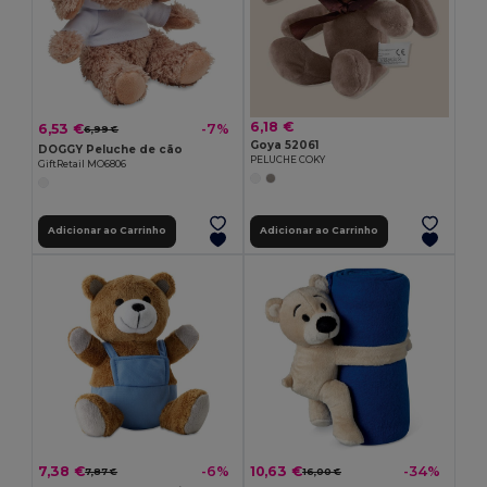
6,18 €
6,53 €
-7%
6,99 €
Goya 52061
DOGGY Peluche de cão
PELUCHE COKY
GiftRetail MO6806
Adicionar ao Carrinho
Adicionar ao Carrinho
7,38 €
10,63 €
-6%
-34%
7,87 €
16,00 €