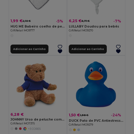
1,99 €
6,25 €
-5%
-7%
2,10 €
6,71 €
HUG ME Babeiro coelho de pelúcia
LULLABY Doudou para bebês
GiftRetail MO9777
GiftRetail MO9270
Adicionar ao Carrinho
Adicionar ao Carrinho
6,28 €
1,50 €
-24%
1,98 €
JOHNNY Urso de peluche com t-shirt
DUCK Pato de PVC Antiestresse Médio
GiftRetail MO7375
GiftRetail MO9279
+3 CORES