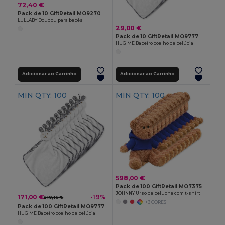
72,40 €
Pack de 10 GiftRetail MO9270
LULLABY Doudou para bebês
29,00 €
Pack de 10 GiftRetail MO9777
HUG ME Babeiro coelho de pelúcia
Adicionar ao Carrinho
Adicionar ao Carrinho
MIN QTY: 100
MIN QTY: 100
598,00 €
Pack de 100 GiftRetail MO7375
JOHNNY Urso de peluche com t-shirt
171,00 €
-19%
210,16 €
+3 CORES
Pack de 100 GiftRetail MO9777
HUG ME Babeiro coelho de pelúcia