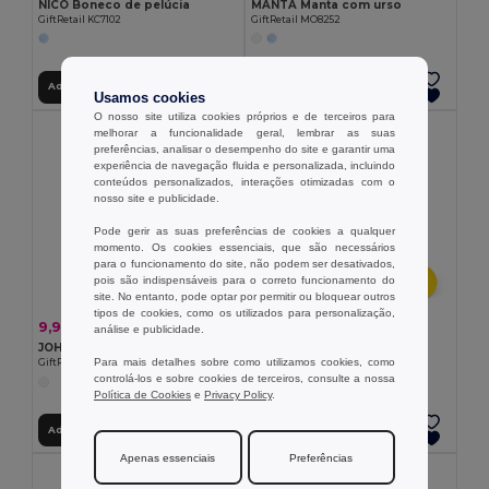
NICO Boneco de pelúcia
MANTA Manta com urso
GiftRetail KC7102
GiftRetail MO8252
Adicionar ao Carrinho
Adicionar ao Carrinho
Usamos cookies
O nosso site utiliza cookies próprios e de terceiros para
melhorar a funcionalidade geral, lembrar as suas
preferências, analisar o desempenho do site e garantir uma
experiência de navegação fluida e personalizada, incluindo
conteúdos personalizados, interações otimizadas com o
nosso site e publicidade.
Pode gerir as suas preferências de cookies a qualquer
momento. Os cookies essenciais, que são necessários
para o funcionamento do site, não podem ser desativados,
pois são indispensáveis para o correto funcionamento do
site. No entanto, pode optar por permitir ou bloquear outros
tipos de cookies, como os utilizados para personalização,
1,52 €
9,96 €
-34%
15,00 €
análise e publicidade.
Pato de borracha em PVC
JOHN Peluche de urso
Egotier 98077
Para mais detalhes sobre como utilizamos cookies, como
GiftRetail MO6738
controlá-los e sobre cookies de terceiros, consulte a nossa
Política de Cookies
e
Privacy Policy
.
Adicionar ao Carrinho
Adicionar ao Carrinho
Apenas essenciais
Preferências
MIN QTY: 10