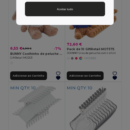
Aceitar tudo
72,60 €
6,53 €
-7%
6,99 €
Pack de 10 GiftRetail MO7375
JOHNNY Urso de peluche com t-shirt
BUNNY Coelhinho de peluche com capuz
GiftRetail MO2121
+3 CORES
Adicionar ao Carrinho
Adicionar ao Carrinho
MIN QTY: 10
MIN QTY: 10