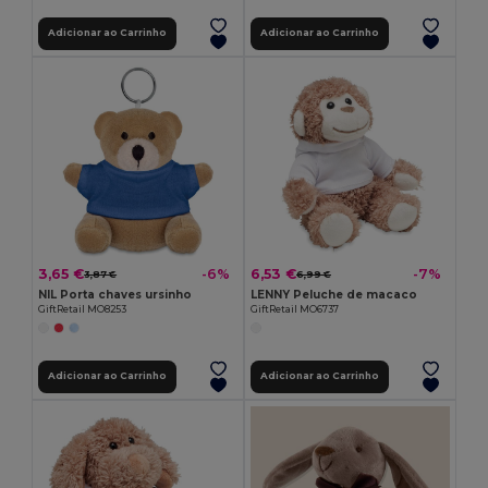
Adicionar ao Carrinho
Adicionar ao Carrinho
3,65 €
6,53 €
-6%
-7%
3,87 €
6,99 €
NIL Porta chaves ursinho
LENNY Peluche de macaco
GiftRetail MO8253
GiftRetail MO6737
Adicionar ao Carrinho
Adicionar ao Carrinho