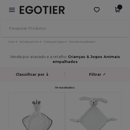
×
App Egotier
Obter app
Melhores preços na app!
Início
Brindes promo
Crianças & Jogos
Animais empalhados
Venda por atacado e a retalho
Crianças & Jogos Animais
empalhados
Classificar por
Filtrar
✓
19 resultados.