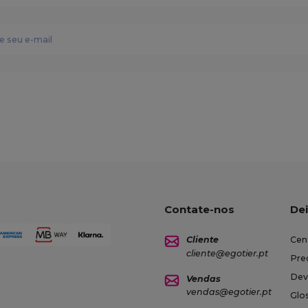
Contate-nos
Dei
Cliente
Cen
cliente@egotier.pt
Pre
Dev
Vendas
vendas@egotier.pt
Glo