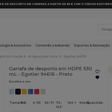
10 € DE DESCONTO EM COMPRAS A PARTIR DE 80 € COM O CÓDIGO EGOTIER1
ologia & Acessórios
Comendo e bebendo
Esportes & Recreação
porto e Saúde
Artigos para correr
Egotier 94616
Garrafa de desporto em HDPE 530
mL - Egotier 94616 -
Preto
Escolha a cor:
Tamanho
1-3
4-35
36-71
72-
144 +
Stock
Quantidade
143