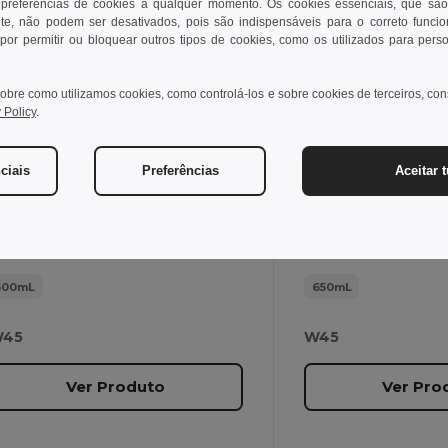
 preferências de cookies a qualquer momento. Os cookies essenciais, que são
te, não podem ser desativados, pois são indispensáveis para o correto funci
,18 €
4,91 €
por permitir ou bloquear outros tipos de cookies, como os utilizados para pers
gotier 94063
Egotier 94631
obre como utilizamos cookies, como controlá-los e sobre cookies de terceiros, co
 Policy
.
Garrafa de desporto de alumínio 500 mL
ciais
Preferências
Aceitar 
5 g
124 g
500mL
650mL
45
W45
Ver Produto
Ver Pro