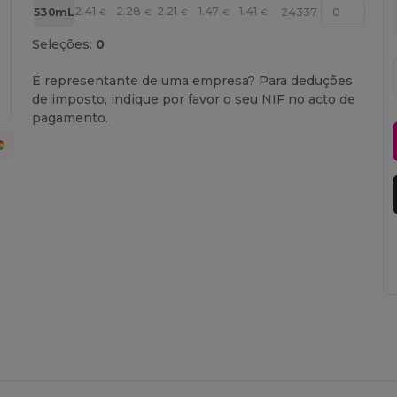
2.41
2.28
2.21
1.47
1.41
530mL
24337
€
€
€
€
€
Seleções:
0
É representante de uma empresa? Para deduções
de imposto, indique por favor o seu NIF no acto de
pagamento.