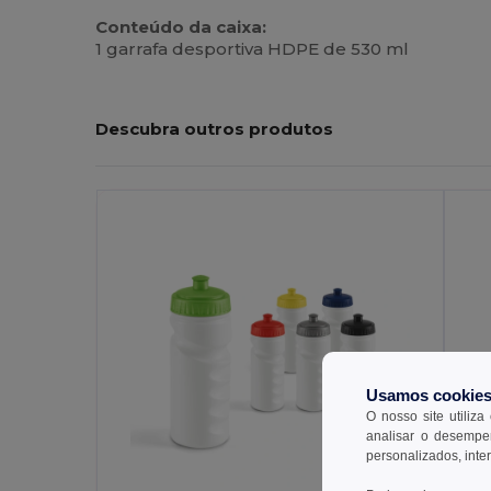
Conteúdo da caixa:
1 garrafa desportiva HDPE de 530 ml
Descubra outros produtos
Usamos cookie
O nosso site utiliza
analisar o desempen
personalizados, inte