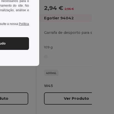
 necessários para o
onamento do site. No
2,94 €
-1%
2,96 €
onalização, análise e
Egotier 94042
nsulte a nossa
Política
Garrafa de desporto em alumínio 650 mL
Garrafa de desporto para sublimação 400 mL
tudo
109 g
400mL
W45
duto
Ver Produto