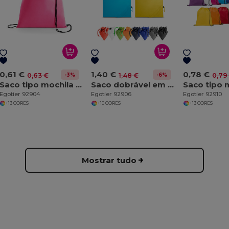
0,61 €
1,40 €
0,78 €
-3%
-6%
0,63 €
1,48 €
0,79
Saco tipo mochila em non-woven (80 g/m²)
Saco dobrável em 190T
Egotier 92904
Egotier 92906
Egotier 92910
+13 CORES
+10 CORES
+13 CORES
Mostrar tudo