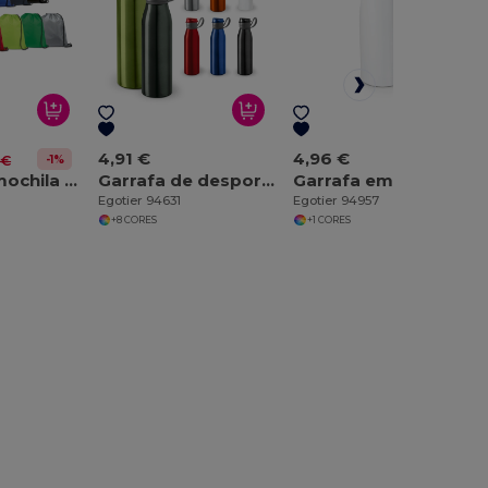
4,91 €
4,96 €
-1%
 €
Saco tipo mochila em 210D com cordões em preto
Garrafa de desporto em alumínio 650 mL
Garrafa em alumínio e tampa para sublimação 500 mL
Egotier 94631
Egotier 94957
+8 CORES
+1 CORES