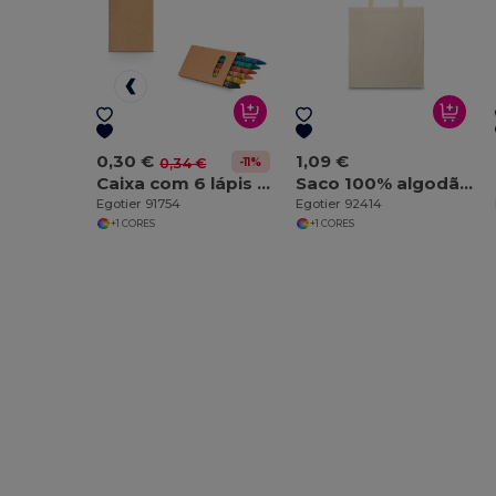
0,30 €
1,09 €
-11%
0,34 €
Caixa com 6 lápis de cera
Saco 100% algodão (100 g/m²)
Egotier 91754
Egotier 92414
+1 CORES
+1 CORES