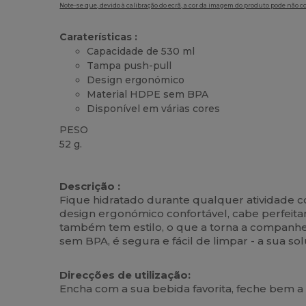
Note-se que, devido à calibração do ecrã, a cor da imagem do produto pode não c
Caraterísticas :
Capacidade de 530 ml
Tampa push-pull
Design ergonómico
Material HDPE sem BPA
Disponível em várias cores
PESO
52 g.
Alto stock
Descrição :
Fique hidratado durante qualquer atividade 
design ergonómico confortável, cabe perfeita
também tem estilo, o que a torna a companheira
sem BPA, é segura e fácil de limpar - a sua s
Direcções de utilização:
Encha com a sua bebida favorita, feche bem a 