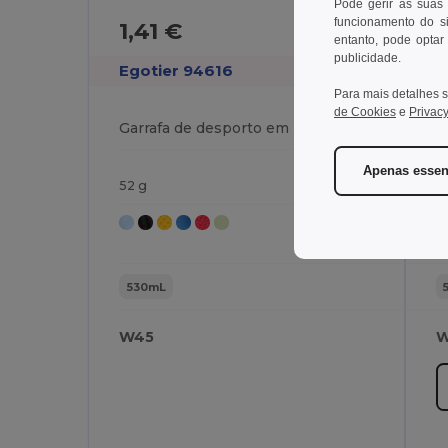
Pode gerir as suas
funcionamento do si
1,41 €
4
entanto, pode optar 
publicidade.
Egotier 94616
E
Para mais detalhes s
de Cookies
e
Privacy
Garrafa de desporto em HDPE 530 mL
Apenas essen
52 g
8
530mL
W45
W