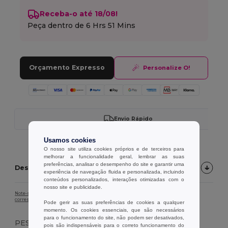
Receba-o até 18/08!
Peça dentro de
6 Hrs 51 Mins
Orçamento Expresso
Personalize O!
Envio Rápido
Usamos cookies
O nosso site utiliza cookies próprios e de terceiros para
melhorar a funcionalidade geral, lembrar as suas
preferências, analisar o desempenho do site e garantir uma
Descrição do produto
experiência de navegação fluida e personalizada, incluindo
conteúdos personalizados, interações otimizadas com o
nosso site e publicidade.
Note-se que, devido à calibração do ecrã, a cor da imagem do produto pode não
corresponder exatamente à cor real do produto.
Pode gerir as suas preferências de cookies a qualquer
momento. Os cookies essenciais, que são necessários
para o funcionamento do site, não podem ser desativados,
PESO
pois são indispensáveis para o correto funcionamento do