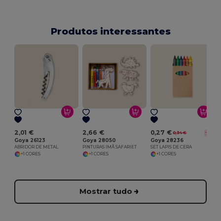
Produtos interessantes
2,01 €
2,66 €
0,27 €
0,34 €
-19%
Goya 26123
Goya 28050
Goya 28236
ABRIDOR DE METAL
PINTURAS IMÃ SAFARIET
SET LAPIS DE CERA
+1 CORES
+1 CORES
+1 CORES
Mostrar tudo