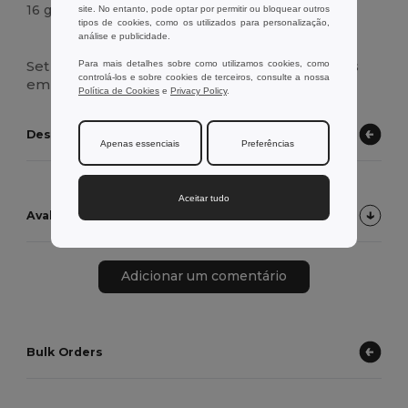
16 g.
site. No entanto, pode optar por permitir ou bloquear outros
tipos de cookies, como os utilizados para personalização,
análise e publicidade.
Alto stock
Set de 6 lápis de cor de madeira apresentados
Para mais detalhes sobre como utilizamos cookies, como
controlá-los e sobre cookies de terceiros, consulte a nossa
em caixa kraft.
Política de Cookies
e
Privacy Policy
.
Descubra outros produtos
Apenas essenciais
Preferências
Aceitar tudo
Avaliações de Clientes do Produto
Adicionar um comentário
Bulk Orders