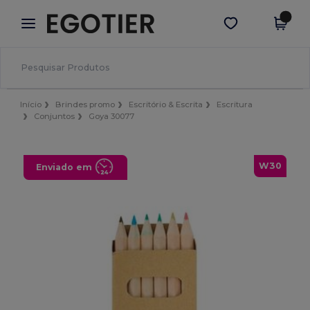
×
App Egotier
Obter app
Melhores preços na app!
Início
Brindes promo
Escritório & Escrita
Escritura
Conjuntos
Goya 30077
W30
Enviado em