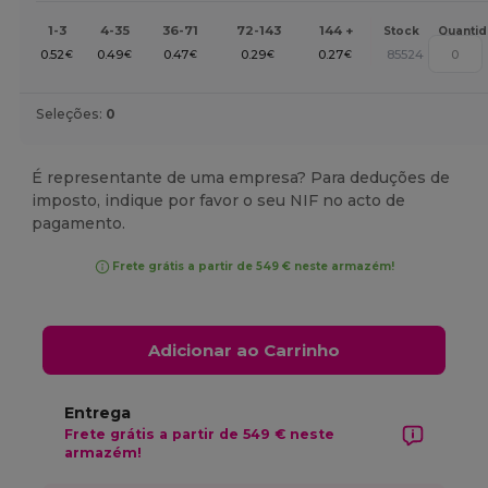
1-3
4-35
36-71
72-143
144 +
Stock
Quanti
0.52
0.49
0.47
0.29
0.27
85524
€
€
€
€
€
Seleções:
0
É representante de uma empresa? Para deduções de
imposto, indique por favor o seu NIF no acto de
pagamento.
Frete grátis a partir de 549 € neste armazém!
Adicionar ao Carrinho
Entrega
Frete grátis a partir de 549 € neste
armazém!