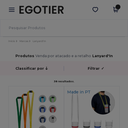
×
App Egotier
Obter app
Melhores preços na app!
Início
Marcas
Lanyard'In
Produtos
Venda por atacado e a retalho
Lanyard'In
Classificar por
Filtrar
✓
38 resultados.
Made in
PT