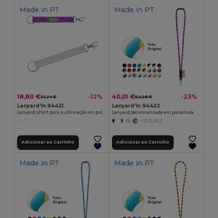
Made in
PT
Made in
PT
18,80 €
40,01 €
-12%
-23%
21,24 €
52,28 €
Lanyard'In 94421
Lanyard'In 94422
Lanyard short para sublimação em poliéster reciclado (100% rPET) com argola e mosquetão standard
Lanyard personalizada em poliamida
+21 CORES
Adicionar ao Carrinho
Adicionar ao Carrinho
Made in
PT
Made in
PT