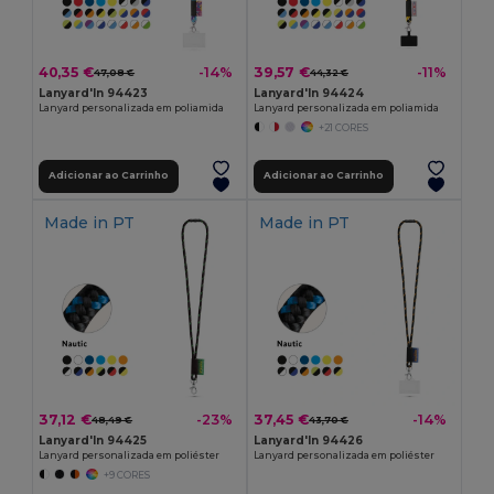
40,35 €
39,57 €
-14%
-11%
47,08 €
44,32 €
Lanyard'In 94423
Lanyard'In 94424
Lanyard personalizada em poliamida
Lanyard personalizada em poliamida
+21 CORES
Adicionar ao Carrinho
Adicionar ao Carrinho
Made in
PT
Made in
PT
37,12 €
37,45 €
-23%
-14%
48,49 €
43,70 €
Lanyard'In 94425
Lanyard'In 94426
Lanyard personalizada em poliéster
Lanyard personalizada em poliéster
+9 CORES