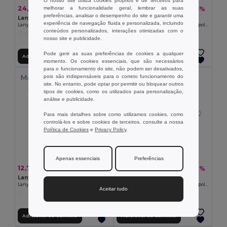
O nosso site utiliza cookies próprios e de terceiros para
24,06 €
11,29 €
melhorar a funcionalidade geral, lembrar as suas
-12%
-5%
27,19 €
11,88 €
preferências, analisar o desempenho do site e garantir uma
Lanyard'In 94416
Lanyard'In 94418
experiência de navegação fluida e personalizada, incluindo
Lanyard para sublimação em poliéster com cup holder em silicone
Lanyard short para sublimação em poliéster com argola
conteúdos personalizados, interações otimizadas com o
nosso site e publicidade.
Pode gerir as suas preferências de cookies a qualquer
Adicionar ao Carrinho
Adicionar ao Carrinho
momento. Os cookies essenciais, que são necessários
para o funcionamento do site, não podem ser desativados,
Made in
PT
Made in
PT
pois são indispensáveis para o correto funcionamento do
site. No entanto, pode optar por permitir ou bloquear outros
tipos de cookies, como os utilizados para personalização,
análise e publicidade.
Para mais detalhes sobre como utilizamos cookies, como
controlá-los e sobre cookies de terceiros, consulte a nossa
Política de Cookies
e
Privacy Policy
.
Apenas essenciais
Preferências
12,70 €
17,21 €
-15%
-17%
14,93 €
20,75 €
Lanyard'In 94419
Lanyard'In 94420
Lanyard short para sublimação em poliéster reciclado (100% rPET) com argola
Lanyard short para sublimação em poliéster com argola e mosquetão standard
Aceitar tudo
Adicionar ao Carrinho
Adicionar ao Carrinho