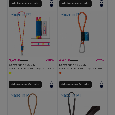
Adicionar ao Carrinho
Adicionar ao Carrinho
Made in
PT
Made in
PT
7,42 €
4,40 €
-18%
-22%
9,05 €
5,60 €
Lanyard'In 75001S
Lanyard'In 75006S
Amostra impressa de Lanyard TUBE Long (Ø 7 mm)
Amostra impressa de Lanyard NAUTIC Short (Ø 7 mm)
Adicionar ao Carrinho
Adicionar ao Carrinho
Made in
PT
Made in
PT