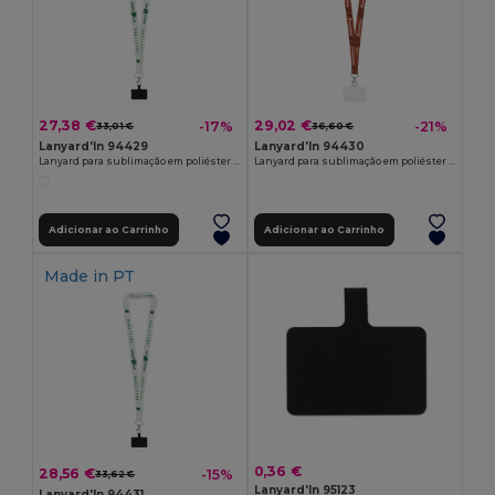
27,38 €
29,02 €
-17%
-21%
33,01 €
36,60 €
Lanyard'In 94429
Lanyard'In 94430
Lanyard para sublimação em poliéster com mosquetão, fecho de segurança e suporte para smartphone
Lanyard para sublimação em poliéster reciclado (100% rPET) com mosquetão, fecho de segurança e porta cartões rígido
Adicionar ao Carrinho
Adicionar ao Carrinho
Made in
PT
0,36 €
28,56 €
-15%
33,62 €
Lanyard'In 95123
Lanyard'In 94431