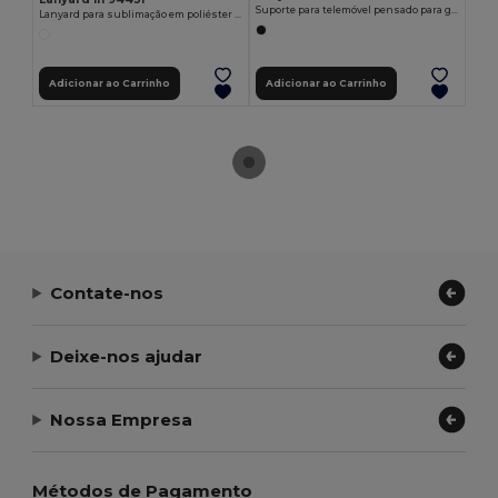
Suporte para telemóvel pensado para garantir maior comodidade no transporte
Lanyard para sublimação em poliéster reciclado (100% rPET) com mosquetão, fecho de segurança e suporte para smartphone
Adicionar ao Carrinho
Adicionar ao Carrinho
Contate-nos
Deixe-nos ajudar
Nossa Empresa
Métodos de Pagamento