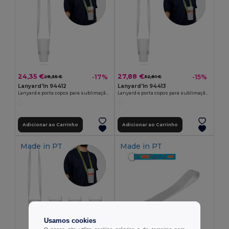
24,35 €
27,88 €
-17%
-15%
29,35 €
32,81 €
Lanyard'In 94412
Lanyard'In 94413
Lanyard e porta copos para sublimação em poliéster
Lanyard e porta copos para sublimação em poliéster reciclado (100% rPET)
Adicionar ao Carrinho
Adicionar ao Carrinho
Made in
PT
Made in
PT
Usamos cookies