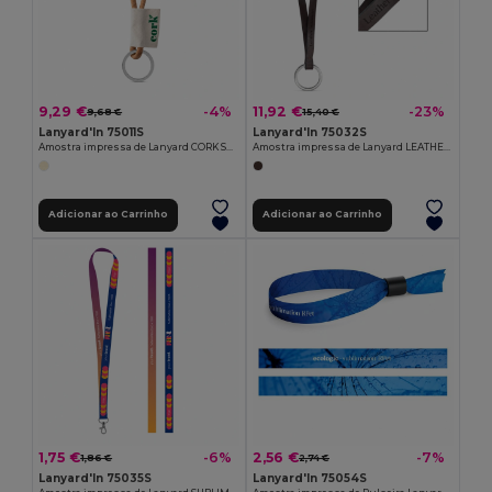
9,29 €
11,92 €
-4%
-23%
9,68 €
15,40 €
Lanyard'In 75011S
Lanyard'In 75032S
Amostra impressa de Lanyard CORK Short (Ø 5 mm)
Amostra impressa de Lanyard LEATHER Short Slim (10 mm)
Adicionar ao Carrinho
Adicionar ao Carrinho
1,75 €
2,56 €
-6%
-7%
1,86 €
2,74 €
Lanyard'In 75035S
Lanyard'In 75054S