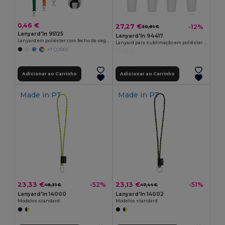
0,46 €
27,27 €
-12%
30,81 €
Lanyard'In 95125
Lanyard'In 94417
Lanyard em poliéster com fecho de segurança
Lanyard para sublimação em poliéster reciclado (100% rPET) com porta copos em silicone
+7 CORES
Adicionar ao Carrinho
Adicionar ao Carrinho
Made in
PT
Made in
PT
23,33 €
23,13 €
-52%
-51%
48,31 €
47,44 €
Lanyard'In 14000
Lanyard'In 14002
Modelos standard
Modelos standard