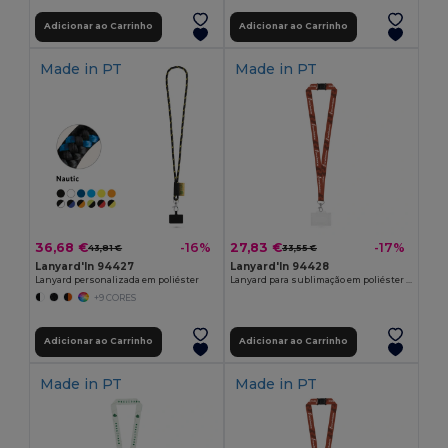
Adicionar ao Carrinho
Adicionar ao Carrinho
Made in
PT
Made in
PT
36,68 €
27,83 €
-16%
-17%
43,81 €
33,55 €
Lanyard'In 94427
Lanyard'In 94428
Lanyard personalizada em poliéster
Lanyard para sublimação em poliéster com mosquetão, fecho de segurança e porta cartões rígido
+9 CORES
Adicionar ao Carrinho
Adicionar ao Carrinho
Made in
PT
Made in
PT