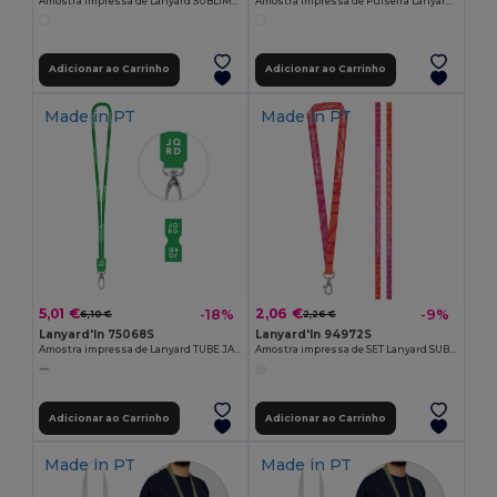
Amostra impressa de Lanyard SUBLIMATION Long II (20 mm) em poliéster
Amostra impressa de Pulseira Lanyard SUBLIMATION Slim II (15 mm) em poliéster reciclado (100% rPET)
Adicionar ao Carrinho
Adicionar ao Carrinho
Made in
PT
Made in
PT
5,01 €
2,06 €
-18%
-9%
6,10 €
2,26 €
Lanyard'In 75068S
Lanyard'In 94972S
Amostra impressa de Lanyard TUBE JACQUARD Long (Ø 7 mm)
Amostra impressa de SET Lanyard SUBLIMATION Long II (20 mm) com mosquetão de gatilho 20 mm
Adicionar ao Carrinho
Adicionar ao Carrinho
Made in
PT
Made in
PT