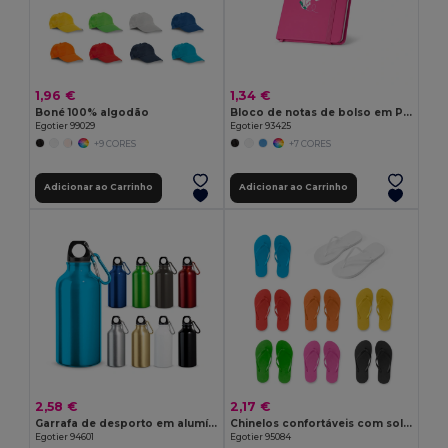
1,96 €
1,34 €
Boné 100% algodão
Bloco de notas de bolso em PU com folhas lisas
Egotier 99029
Egotier 93425
+9 CORES
+7 CORES
Adicionar ao Carrinho
Adicionar ao Carrinho
2,58 €
2,17 €
Garrafa de desporto em alumínio com mosquetão 400 mL
Chinelos confortáveis com sola em PE e tira em PVC
Egotier 94601
Egotier 95084