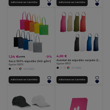
Adicionar ao Carrinho
Adicionar ao Carrinho
4,00 €
1,34 €
-9%
1,47 €
Avental de algodão sarjado (180 g/m²)
Saco 100% algodão (140 g/m²)
Egotier 99157
Egotier 92070
+5 CORES
+14 CORES
Adicionar ao Carrinho
Adicionar ao Carrinho