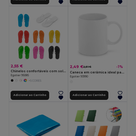
2,55 €
2,49 €
-1%
2,51 €
Chinelos confortáveis com sola em PE e tira em PVC
Caneca em cerâmica ideal para sublimação 350 mL
Egotier 95085
Egotier 93990
+5 CORES
Adicionar ao Carrinho
Adicionar ao Carrinho