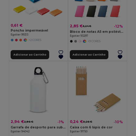
0,61 €
2,85 €
-12%
3,24 €
Poncho impermeável
Bloco de notas A5 em poliéster reciclado (100% rPET) com folhas pautadas
Egotier 99213
Egotier 93297
+2 CORES
+9 CORES
Adicionar ao Carrinho
Adicionar ao Carrinho
2,94 €
0,24 €
-1%
-10%
2,96 €
0,26 €
Garrafa de desporto para sublimação 400 mL
Caixa com 6 lápis de cor
Egotier 94042
Egotier 91750