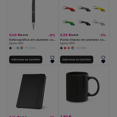
0,40 €
0,30 €
-8%
-3%
0,44 €
0,31 €
Esferográfica em alumínio com clipe
Porta-chaves em alumínio com abre-cápsulas
Egotier 91311
Egotier 93151
+11 CORES
+5 CORES
Adicionar ao Carrinho
Adicionar ao Carrinho
2,90 €