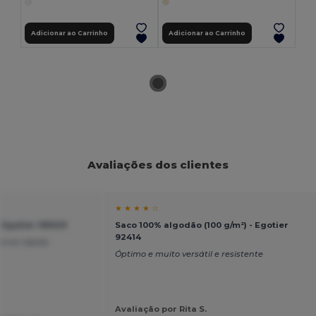
Adicionar ao Carrinho
Adicionar ao Carrinho
Avaliações dos clientes
★ ★ ★ ★ ☆
 Egotier 99029
Saco 100% algodão (100 g/m²) - Egotier
92414
envio rápido
Óptimo e muito versátil e resistente
Avaliação por Rita S.