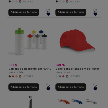
+9 CORES
+5 CORES
Adicionar ao Carrinho
Adicionar ao Carrinho
1,41 €
1,58 €
Garrafa de desporto em HDPE 530 mL
Boné para criança em poliéster
Egotier 94616
Egotier 99456
+3 CORES
+3 CORES
Adicionar ao Carrinho
Adicionar ao Carrinho