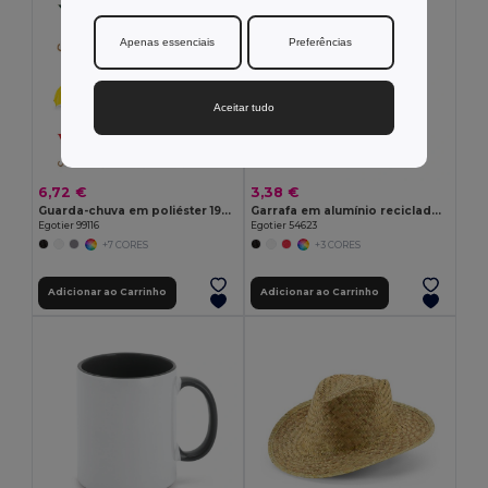
Apenas essenciais
Preferências
Aceitar tudo
6,72 €
3,38 €
Guarda-chuva em poliéster 190T com abertura automática
Garrafa em alumínio reciclado com mosquetão 530 mL
Egotier 99116
Egotier 54623
+7 CORES
+3 CORES
Adicionar ao Carrinho
Adicionar ao Carrinho