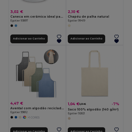
3,02 €
2,10 €
Caneca em cerâmica ideal para sublimação
Chapéu de palha natural
Egotier 93897
Egotier 99419
Adicionar ao Carrinho
Adicionar ao Carrinho
4,47 €
1,04 €
-7%
1,11 €
Avental com algodão reciclado (140 g/m²)
Saco 100% algodão (140 g/m²)
Egotier 99812
Egotier 92821
+1 CORES
Adicionar ao Carrinho
Adicionar ao Carrinho