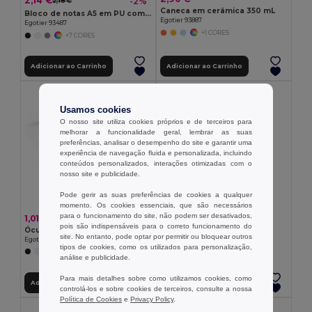
2,14 €
-2%
2,18 €
Caneca em cerâmica 350 mL
Bloco de notas A5 em PU com folhas lisas
Egotier 93887
Egotier 93487
+1 CORES
+7 CORES
Adicionar ao Carrinho
Adicionar ao Carrinho
Usamos cookies
O nosso site utiliza cookies próprios e de terceiros para
melhorar a funcionalidade geral, lembrar as suas
preferências, analisar o desempenho do site e garantir uma
experiência de navegação fluida e personalizada, incluindo
conteúdos personalizados, interações otimizadas com o
nosso site e publicidade.
Pode gerir as suas preferências de cookies a qualquer
momento. Os cookies essenciais, que são necessários
para o funcionamento do site, não podem ser desativados,
1,01 €
1,33 €
pois são indispensáveis para o correto funcionamento do
Óculos de sol em PC
Chapéu em PP
site. No entanto, pode optar por permitir ou bloquear outros
Egotier 98313
Egotier 99427
tipos de cookies, como os utilizados para personalização,
+3 CORES
+2 CORES
análise e publicidade.
Para mais detalhes sobre como utilizamos cookies, como
Adicionar ao Carrinho
Adicionar ao Carrinho
controlá-los e sobre cookies de terceiros, consulte a nossa
Política de Cookies
e
Privacy Policy
.