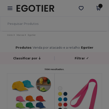
×
App Egotier
Obter app
Melhores preços na app!
Início
Marcas
Egotier
Produtos
Venda por atacado e a retalho
Egotier
Classificar por
Filtrar
✓
1106 resultados.