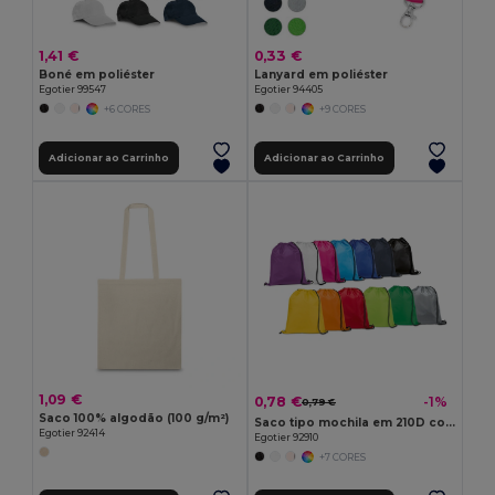
1,41 €
0,33 €
Boné em poliéster
Lanyard em poliéster
Egotier 99547
Egotier 94405
+6 CORES
+9 CORES
Adicionar ao Carrinho
Adicionar ao Carrinho
1,09 €
0,78 €
-1%
0,79 €
Saco 100% algodão (100 g/m²)
Saco tipo mochila em 210D com cordões em preto
Egotier 92414
Egotier 92910
+7 CORES