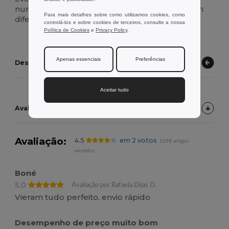
numa vasta gama de cores para combinar com
Para mais detalhes sobre como utilizamos cookies, como
diferentes estilos ou uniformes.
controlá-los e sobre cookies de terceiros, consulte a nossa
Política de Cookies
e
Privacy Policy
.
Apenas essenciais
Preferências
Descubra outros produtos
Aceitar tudo
Avaliações de Clientes do Produto
Avaliação:
4.5
em 2 votos
1298 artigos
vendidos
Boné
5.0
Avaliação por Rafaela Diias D.
Vieram tudo perfeito, envio rápido
Desempenho de preço muito bom