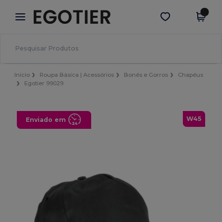
×
App Egotier
Obter app
Melhores preços na app!
Início
Roupa Básica | Acessórios
Bonés e Gorros
Chapéus
Egotier 99029
W45
Enviado em