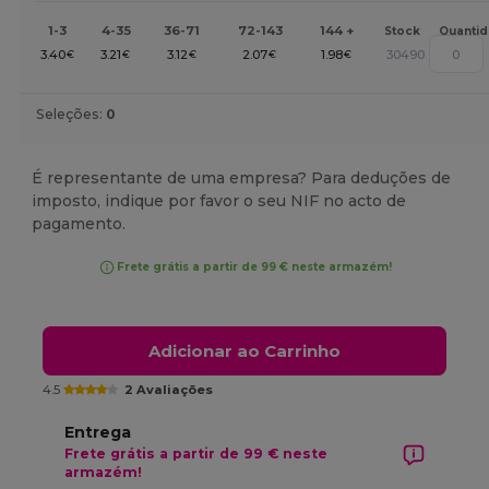
1-3
4-35
36-71
72-143
144 +
Stock
Quanti
3.40
3.21
3.12
2.07
1.98
30490
€
€
€
€
€
Seleções:
0
É representante de uma empresa? Para deduções de
imposto, indique por favor o seu NIF no acto de
pagamento.
Frete grátis a partir de 99 € neste armazém!
Adicionar ao Carrinho
4.5
2 Avaliações
Entrega
Frete grátis a partir de 99 € neste
armazém!