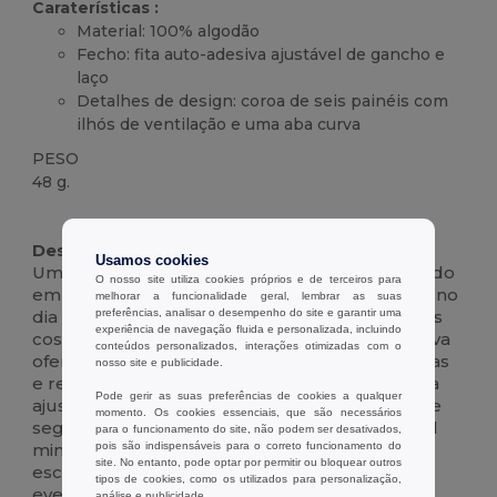
Caraterísticas :
Material: 100% algodão
Fecho: fita auto-adesiva ajustável de gancho e
laço
Detalhes de design: coroa de seis painéis com
ilhós de ventilação e uma aba curva
PESO
48 g.
Alto stock
Customizável
Descrição :
Usamos cookies
Um boné clássico ao estilo do basebol, fabricado
O nosso site utiliza cookies próprios e de terceiros para
em 100% algodão para um conforto respirável no
melhorar a funcionalidade geral, lembrar as suas
preferências, analisar o desempenho do site e garantir uma
dia a dia. A coroa de seis painéis apresenta ilhós
experiência de navegação fluida e personalizada, incluindo
cosidos para o fluxo de ar, enquanto a aba curva
conteúdos personalizados, interações otimizadas com o
oferece uma sombra fiável com costuras limpas
nosso site e publicidade.
e reforçadas. Uma correia traseira auto-adesiva
Pode gerir as suas preferências de cookies a qualquer
ajustável com gancho e laço garante um ajuste
momento. Os cookies essenciais, que são necessários
seguro e personalizado. O tecido liso e o visual
para o funcionamento do site, não podem ser desativados,
pois são indispensáveis para o correto funcionamento do
minimalista e desestruturado tornam-na uma
site. No entanto, pode optar por permitir ou bloquear outros
escolha versátil para uma utilização casual,
tipos de cookies, como os utilizados para personalização,
eventos de equipa ou de marca. Disponível
análise e publicidade.