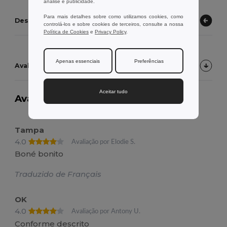
análise e publicidade.
Para mais detalhes sobre como utilizamos cookies, como
Descubra outros produtos
controlá-los e sobre cookies de terceiros, consulte a nossa
Política de Cookies
e
Privacy Policy
.
Apenas essenciais
Preferências
Avaliações de Clientes do Produto
Aceitar tudo
Avaliação:
4.3
em 3 votos
4100 artigos
vendidos
Tampa
4.0
Avaliação por Elodie S.
Boné bonito
Traduzido de Français
OK
4.0
Avaliação por Antony U.
Conforme descrito