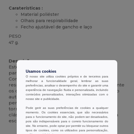
Caraterísticas :
Material poliéster
Olhais para respirabilidade
Fecho ajustável de gancho e laço
PESO
47 g.
Alto stock
Customizável
Descrição :
Este boné de poliéster é o seu acessório ideal
Usamos cookies
para um dia casual ou um estilo de vida ativo.
O nosso site utiliza cookies próprios e de terceiros para
Concebido com convenientes ilhós para
melhorar a funcionalidade geral, lembrar as suas
respirabilidade, garante conforto mesmo durante
preferências, analisar o desempenho do site e garantir uma
os dias mais quentes. O fecho de gancho e laço
experiência de navegação fluida e personalizada, incluindo
conteúdos personalizados, interações otimizadas com o
autoadesivo ajustável proporciona um ajuste
nosso site e publicidade.
perfeito para todos os tamanhos de cabeça,
tornando-o versátil e fácil de usar. A sua forma
Pode gerir as suas preferências de cookies a qualquer
momento. Os cookies essenciais, que são necessários
clássica e construção robusta fazem dele uma
para o funcionamento do site, não podem ser desativados,
escolha fiável para qualquer ocasião.
pois são indispensáveis para o correto funcionamento do
site. No entanto, pode optar por permitir ou bloquear outros
tipos de cookies, como os utilizados para personalização,