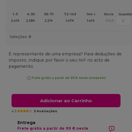
1-3
4-35
36-71
72-143
144 +
Stock
Quanti
2.41
2.28
2.21
1.47
1.41
9749
€
€
€
€
€
Seleções:
0
É representante de uma empresa? Para deduções de
imposto, indique por favor o seu NIF no acto de
pagamento.
Frete grátis a partir de 99 € neste armazém!
Adicionar ao Carrinho
4.3
3 Avaliações
Entrega
Frete grátis a partir de 99 € neste