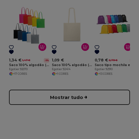
E
1,34 €
1,09 €
0,78 €
1,47 €
0,79 €
-9%
-1%
Saco 100% algodão (140 g/m²)
Saco 100% algodão (100 g/m²)
Saco tipo mochila em 210D com cordões em preto
Egotier 92070
Egotier 92414
Egotier 92910
+17 CORES
+1 CORES
+13 CORES
Mostrar tudo