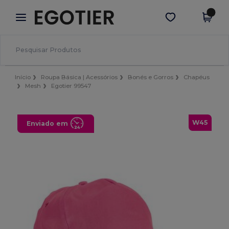
×
App Egotier
Obter app
Melhores preços na app!
Início
Roupa Básica | Acessórios
Bonés e Gorros
Chapéus
Mesh
Egotier 99547
W45
Enviado em