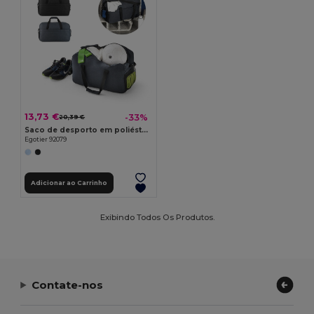
13,73 €
-33%
20,39 €
Saco de desporto em poliéster reciclado 600D
Egotier 92079
Adicionar ao Carrinho
Exibindo Todos Os Produtos.
Contate-nos