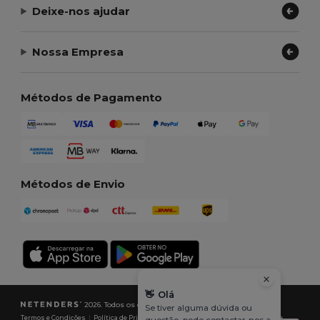
Deixe-nos ajudar
Nossa Empresa
Métodos de Pagamento
Métodos de Envio
👋
Olá
2026. Todos os direitos reservados
Se tiver alguma dúvida ou
Termos e Condições
|
Política de Privacidade
|
Política de cookies
|
Mapa do Site