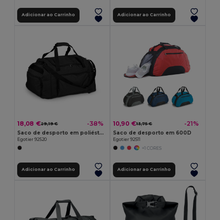
Adicionar ao Carrinho
Adicionar ao Carrinho
18,08 €
10,90 €
-38%
-21%
29,19 €
13,75 €
Saco de desporto em poliéster 300D
Saco de desporto em 600D
Egotier 92520
Egotier 92511
+1 CORES
Adicionar ao Carrinho
Adicionar ao Carrinho