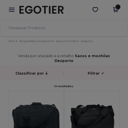
×
App Egotier
Obter app
Melhores preços na app!
Início
Roupa Básica | Acessórios
Sacos e mochilas
Desporto
Venda por atacado e a retalho
Sacos e mochilas
Desporto
Classificar por
Filtrar
✓
13 resultados.