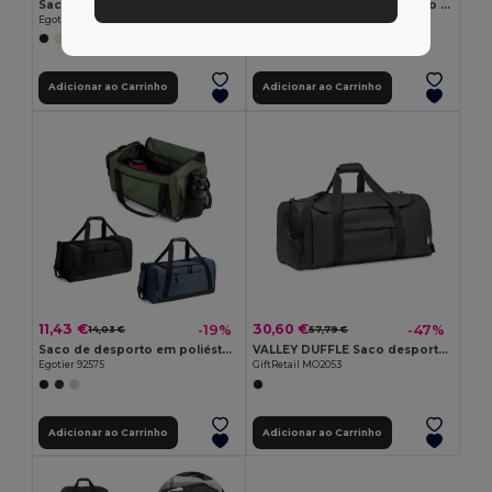
Saco de desporto em algodão reciclado e poliéster reciclado (380 g/m² )
GRENOBLE Saco de desporto 300D ripstop
Egotier 92535
GiftRetail MO6999
+1 CORES
Adicionar ao Carrinho
Adicionar ao Carrinho
11,43 €
30,60 €
-19%
-47%
14,03 €
57,79 €
Saco de desporto em poliéster reciclado 600D de alta densidade
VALLEY DUFFLE Saco desporto grande 300D RPET
Egotier 92575
GiftRetail MO2053
Adicionar ao Carrinho
Adicionar ao Carrinho