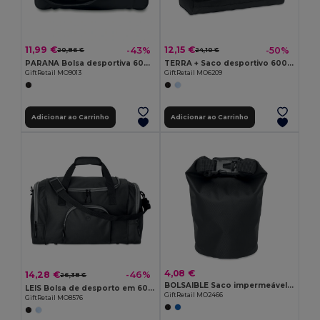
11,99 €
12,15 €
-43%
-50%
20,86 €
24,10 €
PARANA Bolsa desportiva 600D
TERRA + Saco desportivo 600D RPET
GiftRetail MO9013
GiftRetail MO6209
Adicionar ao Carrinho
Adicionar ao Carrinho
4,08 €
14,28 €
-46%
26,38 €
BOLSAIBLE Saco impermeável 210T RPET 1,5L
LEIS Bolsa de desporto em 600D
GiftRetail MO2466
GiftRetail MO8576