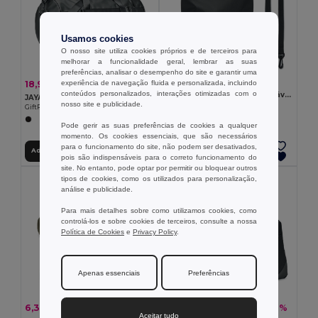
Usamos cookies
O nosso site utiliza cookies próprios e de terceiros para
melhorar a funcionalidade geral, lembrar as suas
preferências, analisar o desempenho do site e garantir uma
7,10 €
18,91 €
experiência de navegação fluida e personalizada, incluindo
-47%
35,67 €
conteúdos personalizados, interações otimizadas com o
BOLSAIBLE + Saco impermeável 210T RPET 5L
JAYA DUFFLE Saco de desporto 50C tarpaulin
nosso site e publicidade.
GiftRetail MO2465
GiftRetail MO6940
Pode gerir as suas preferências de cookies a qualquer
momento. Os cookies essenciais, que são necessários
para o funcionamento do site, não podem ser desativados,
Adicionar ao Carrinho
Adicionar ao Carrinho
pois são indispensáveis para o correto funcionamento do
site. No entanto, pode optar por permitir ou bloquear outros
tipos de cookies, como os utilizados para personalização,
análise e publicidade.
Para mais detalhes sobre como utilizamos cookies, como
controlá-los e sobre cookies de terceiros, consulte a nossa
Política de Cookies
e
Privacy Policy
.
Apenas essenciais
Preferências
6,35 €
17,71 €
-4%
-47%
6,63 €
33,35 €
Aceitar tudo