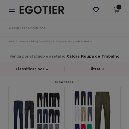
×
App Egotier
Obter app
Melhores preços na app!
Início
Roupa Básica | Acessórios
Calças
Roupa de Trabalho
Venda por atacado e a retalho
Calças Roupa de Trabalho
Classificar por
Filtrar
✓
3 resultados.