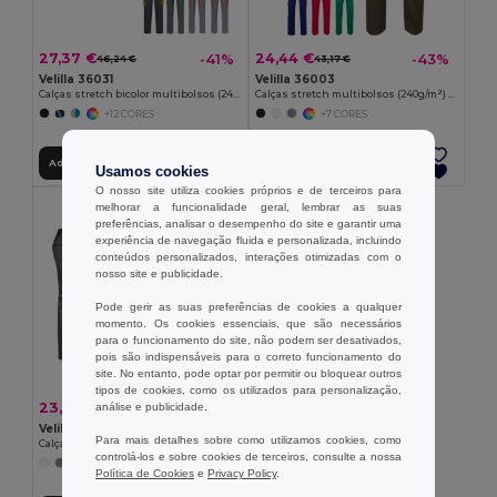
27,37 €
24,44 €
-41%
-43%
46,24 €
43,17 €
Velilla 36031
Velilla 36003
Calças stretch bicolor multibolsos (240g/m²), em algodão (46%), EME (38%) e poliéster (16%)
Calças stretch multibolsos (240g/m²) em algodão (46%), EME (38%) e poliéster (16%)
+12 CORES
+7 CORES
Adicionar ao Carrinho
Adicionar ao Carrinho
Usamos cookies
O nosso site utiliza cookies próprios e de terceiros para
melhorar a funcionalidade geral, lembrar as suas
preferências, analisar o desempenho do site e garantir uma
experiência de navegação fluida e personalizada, incluindo
conteúdos personalizados, interações otimizadas com o
nosso site e publicidade.
Pode gerir as suas preferências de cookies a qualquer
momento. Os cookies essenciais, que são necessários
para o funcionamento do site, não podem ser desativados,
pois são indispensáveis para o correto funcionamento do
site. No entanto, pode optar por permitir ou bloquear outros
tipos de cookies, como os utilizados para personalização,
23,05 €
-38%
análise e publicidade.
37,23 €
Velilla 36029
Para mais detalhes sobre como utilizamos cookies, como
Calças bicolor em sarja multibolsos (240 g/m²), em algodão (35%) e poliéster (65%)
controlá-los e sobre cookies de terceiros, consulte a nossa
+1 CORES
Política de Cookies
e
Privacy Policy
.