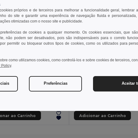
s
 cookies próprios e de terceiros para melhorar a funcionalidade geral, lembrar 
ho do site e garantir uma experiência de navegação fluida e personalizada,
rações otimizadas com o nosso site e publicidade.
 preferências de cookies a qualquer momento. Os cookies essenciais, que são
te, não podem ser desativados, pois são indispensáveis para o correto funci
por permitir ou bloquear outros tipos de cookies, como os utilizados para pers
obre como utilizamos cookies, como controlá-los e sobre cookies de terceiros, co
 Policy
.
 €
14,99 €
0,26 €
-4%
22,01 €
ciais
Preferências
Aceitar 
Fita para chapéu em 100% poliéster
Fita sublimada para chap
99428
Egotier 99458
+2 CORES
ionar ao Carrinho
Adicionar ao Carrinho