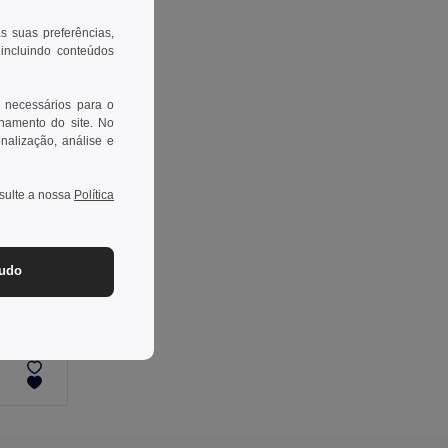
as suas preferências,
 incluindo conteúdos
 necessários para o
onamento do site. No
onalização, análise e
nsulte a nossa
Política
-32%
tudo
éu