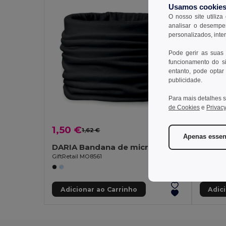
Usamos cookie
O nosso site utiliza
analisar o desempen
personalizados, inte
Pode gerir as suas
funcionamento do si
entanto, pode optar 
publicidade.
Para mais detalhes s
de Cookies
e
Privacy
1,50 €
0,25
1,62 €
-7%
Apenas essen
DARIA Bandana de microfibra
GiftRetail MO8561
Egotier 
Adicionar ao Carrinho
Adic