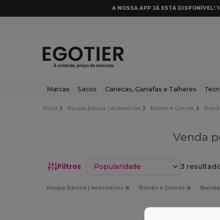
A NOSSA APP JÁ ESTÁ DISPONÍVEL! 
Marcas
Sacos
Canecas, Garrafas e Talheres
Tecn
Início
Roupa Básica | Acessórios
Bonés e Gorros
Band
Venda po
Classificar por
Filtros
3 resultado
Roupa Básica | Acessórios
Bonés e Gorros
Band