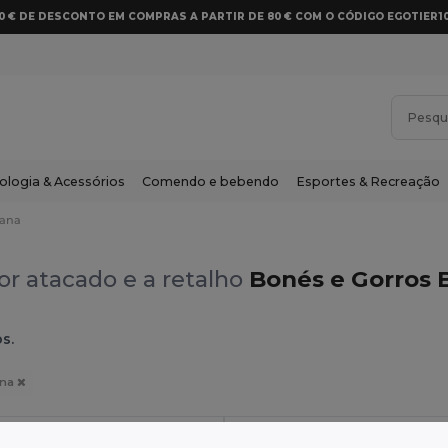
10 € DE DESCONTO EM COMPRAS A PARTIR DE 80 € COM O CÓDIGO EGOTIER1
ologia & Acessórios
Comendo e bebendo
Esportes & Recreação
ana
r atacado e a retalho
Bonés e Gorros
s.
ana