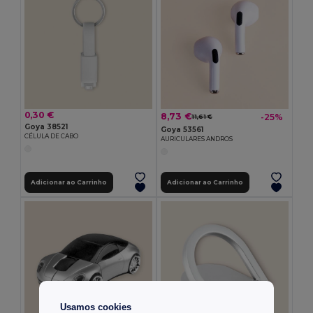
0,30 €
8,73 €
-25%
11,61 €
Goya 38521
Goya 53561
CÉLULA DE CABO
AURICULARES ANDROS
Adicionar ao Carrinho
Adicionar ao Carrinho
Usamos cookies