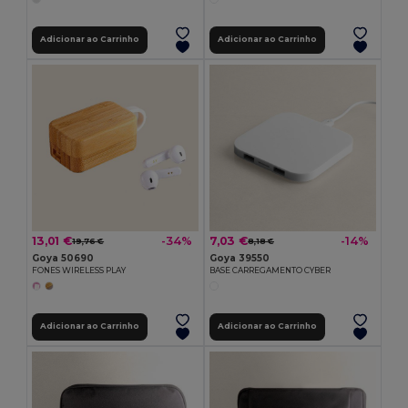
Adicionar ao Carrinho
Adicionar ao Carrinho
13,01 €
7,03 €
-34%
-14%
19,76 €
8,18 €
Goya 50690
Goya 39550
FONES WIRELESS PLAY
BASE CARREGAMENTO CYBER
Adicionar ao Carrinho
Adicionar ao Carrinho