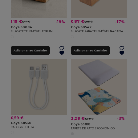
1,19 €
0,87 €
-18%
-17%
1,44 €
1,05 €
Goya 50084
Goya 50547
SUPORTE TELEMÓVEL FORUM
SUPORTE PARA TELEMÓVEL NA CAIXA DE ENTRADA
Adicionar ao Carrinho
Adicionar ao Carrinho
0,59 €
3,28 €
-3%
3,38 €
Goya 38530
Goya 53018
CABO 3 PT 1 BETA
TAPETE DE RATO ERGONÔMICO