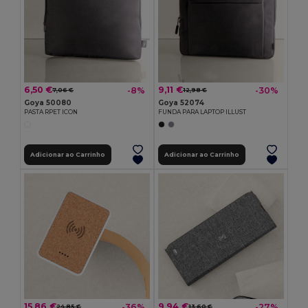
6,50 €
9,11 €
-8%
-30%
7,06 €
12,98 €
Goya 50080
Goya 52074
PASTA RPET ICON
FUNDA PARA LAPTOP ILLUST
Adicionar ao Carrinho
Adicionar ao Carrinho
15,86 €
9,94 €
-36%
-27%
24,85 €
13,60 €