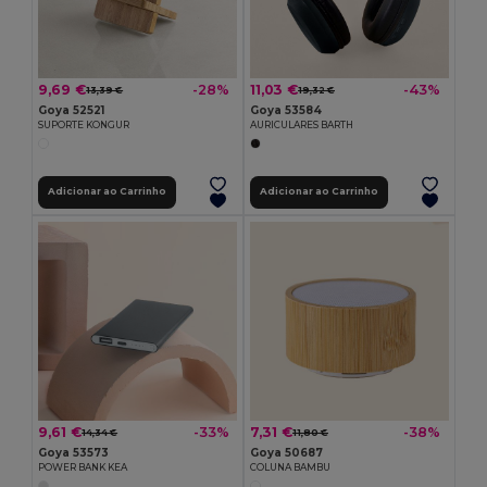
9,69 €
11,03 €
-28%
-43%
13,39 €
19,32 €
Goya 52521
Goya 53584
SUPORTE KONGUR
AURICULARES BARTH
Adicionar ao Carrinho
Adicionar ao Carrinho
9,61 €
7,31 €
-33%
-38%
14,34 €
11,80 €
Goya 53573
Goya 50687
POWER BANK KEA
COLUNA BAMBU