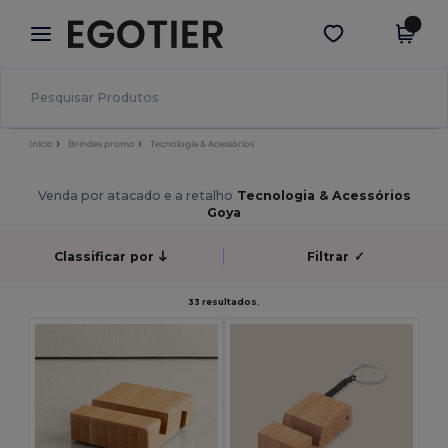
×
App Egotier
Obter app
Melhores preços na app!
Início
Brindes promo
Tecnologia & Acessórios
Venda por atacado e a retalho
Tecnologia & Acessórios
Goya
Classificar por
Filtrar
✓
33 resultados.