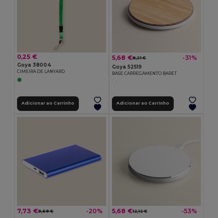
0,25 €
5,68 €
-31%
8,21 €
Goya 38004
Goya 52519
CIMEIRA DE LANYARD
BASE CARREGAMENTO BARET
Adicionar ao Carrinho
Adicionar ao Carrinho
7,73 €
5,68 €
-20%
-53%
9,69 €
12,12 €