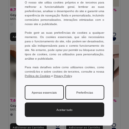
O nosso site utiliza cookies próprios e de terceiros para
melhorar a funcionalidade geral, lembrar as suas
8,76 €
1,40 €
-27%
-13%
12,05 €
1,60 €
preferências, analisar o desempenho do site e garantir uma
Goya 33575
Goya 50028
experiência de navegação fluida e personalizada, incluindo
RATO WIRELESS CAR
SUPORTE TELEMOVEL GOUTTE
conteúdos personalizados, interações otimizadas com o
nosso site e publicidade.
Pode gerir as suas preferências de cookies a qualquer
Adicionar ao Carrinho
Adicionar ao Carrinho
momento. Os cookies essenciais, que são necessários
para o funcionamento do site, não podem ser desativados,
pois são indispensáveis para o correto funcionamento do
site. No entanto, pode optar por permitir ou bloquear outros
tipos de cookies, como os utilizados para personalização,
análise e publicidade.
Para mais detalhes sobre como utilizamos cookies, como
controlá-los e sobre cookies de terceiros, consulte a nossa
Política de Cookies
e
Privacy Policy
.
Apenas essenciais
Preferências
7,62 €
9,50 €
-46%
-38%
14,21 €
15,41 €
Goya 53557
Goya 53552
Aceitar tudo
RATO ALPE
FUNDA COMPUTADOR NEVA
Adicionar ao Carrinho
Adicionar ao Carrinho