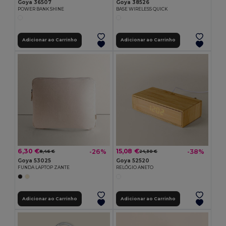
Goya 36507
Goya 38526
POWER BANK SHINE
BASE WIRELESS QUICK
Adicionar ao Carrinho
Adicionar ao Carrinho
6,30 €
15,08 €
-26%
-38%
8,46 €
24,30 €
Goya 53025
Goya 52520
FUNDA LAPTOP ZANTE
RELÓGIO ANETO
Adicionar ao Carrinho
Adicionar ao Carrinho