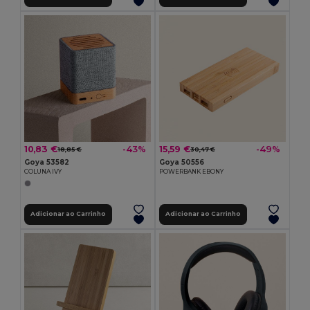
10,83 €
15,59 €
-43%
-49%
18,85 €
30,47 €
Goya 53582
Goya 50556
COLUNA IVY
POWERBANK EBONY
Adicionar ao Carrinho
Adicionar ao Carrinho