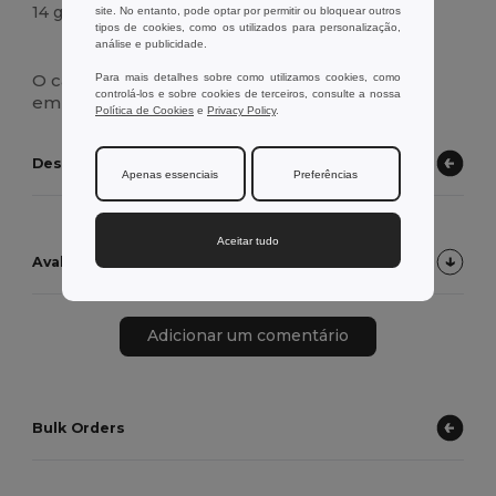
14 g.
site. No entanto, pode optar por permitir ou bloquear outros
tipos de cookies, como os utilizados para personalização,
análise e publicidade.
Alto stock
O carregador de cabo 3 em 1 inclui entradas 2
Para mais detalhes sobre como utilizamos cookies, como
controlá-los e sobre cookies de terceiros, consulte a nossa
em 1 MicroUSB e Lightning e entrada tipo C.
Política de Cookies
e
Privacy Policy
.
Descubra outros produtos
Apenas essenciais
Preferências
Aceitar tudo
Avaliações de Clientes do Produto
Adicionar um comentário
Bulk Orders