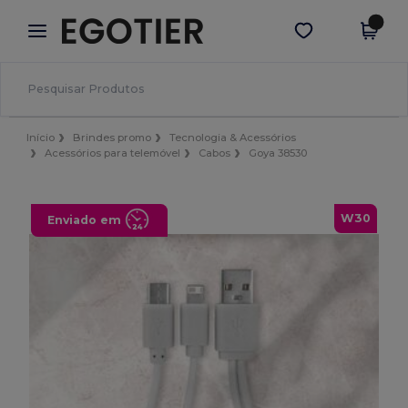
×
App Egotier
Obter app
Melhores preços na app!
Início
Brindes promo
Tecnologia & Acessórios
Acessórios para telemóvel
Cabos
Goya 38530
W30
Enviado em