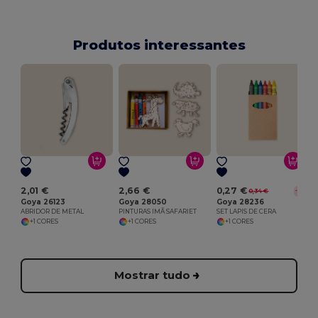
Produtos interessantes
2,01 €
2,66 €
0,27 €
0,34 €
-19%
Goya 26123
Goya 28050
Goya 28236
ABRIDOR DE METAL
PINTURAS IMÃ SAFARIET
SET LAPIS DE CERA
+1 CORES
+1 CORES
+1 CORES
Mostrar tudo