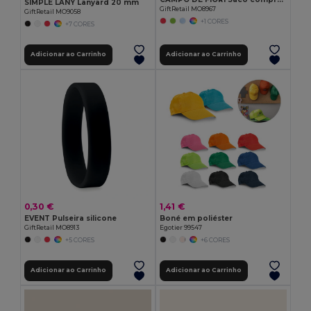
SIMPLE LANY Lanyard 20 mm
GiftRetail MO8967
GiftRetail MO9058
+1 CORES
+7 CORES
Adicionar ao Carrinho
Adicionar ao Carrinho
0,30 €
1,41 €
EVENT Pulseira silicone
Boné em poliéster
GiftRetail MO8913
Egotier 99547
+5 CORES
+6 CORES
Adicionar ao Carrinho
Adicionar ao Carrinho