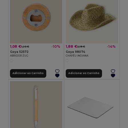
1,08 €
1,88 €
-10%
-14%
1,20 €
2,19 €
Goya 52572
Goya 98074
ABRIDOR ZUG
CHAPÉU INDIANA
Adicionar ao Carrinho
Adicionar ao Carrinho