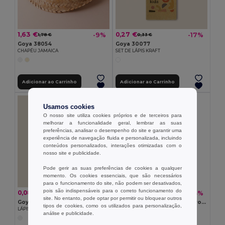
1,63 €
0,27 €
-9%
-17%
1,78 €
0,33 €
Goya 38054
Goya 30077
CHAPÉU JAMAICA
SET DE LÁPIS KRAFT
Adicionar ao Carrinho
Adicionar ao Carrinho
Usamos cookies
O nosso site utiliza cookies próprios e de terceiros para
melhorar a funcionalidade geral, lembrar as suas
preferências, analisar o desempenho do site e garantir uma
experiência de navegação fluida e personalizada, incluindo
conteúdos personalizados, interações otimizadas com o
nosso site e publicidade.
Pode gerir as suas preferências de cookies a qualquer
momento. Os cookies essenciais, que são necessários
para o funcionamento do site, não podem ser desativados,
pois são indispensáveis para o correto funcionamento do
0,08 €
0,27 €
-18%
-33%
0,10 €
0,41 €
site. No entanto, pode optar por permitir ou bloquear outros
Goya 50555
SUORA Porta-chaves de feltro RPET
tipos de cookies, como os utilizados para personalização,
LÁPIS SURGEON
GiftRetail MO6508
análise e publicidade.
+1 CORES