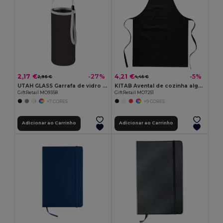
2,17 €
4,21 €
-27%
-5%
2,95 €
4,45 €
UTAH GLASS Garrafa de vidro 500ml
KITAB Avental de cozinha algodão
GiftRetail MO9358
GiftRetail MO7251
+7 CORES
+9 CORES
Adicionar ao Carrinho
Adicionar ao Carrinho