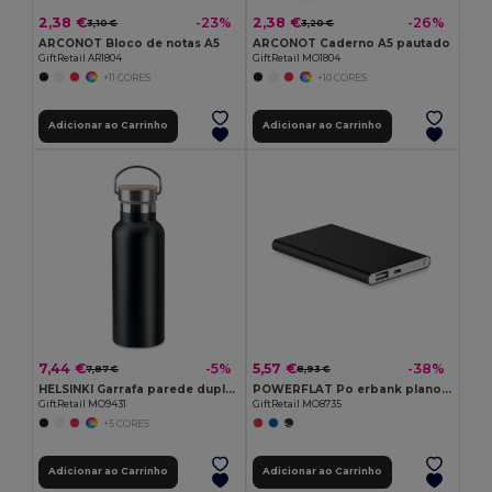
2,38 €
2,38 €
-23%
-26%
3,10 €
3,20 €
ARCONOT Bloco de notas A5
ARCONOT Caderno A5 pautado
GiftRetail AR1804
GiftRetail MO1804
+11 CORES
+10 CORES
Adicionar ao Carrinho
Adicionar ao Carrinho
7,44 €
5,57 €
-5%
-38%
7,87 €
8,93 €
HELSINKI Garrafa parede dupla de 500 ml
POWERFLAT Po erbank plano 4000mAh
GiftRetail MO9431
GiftRetail MO8735
+5 CORES
Adicionar ao Carrinho
Adicionar ao Carrinho