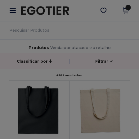
×
App Egotier
Obter app
Melhores preços na app!
Produtos
Venda por atacado e a retalho
Classificar por
Filtrar
✓
4382 resultados.