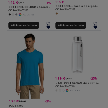
1,16 €
1,42 €
-1%
1,43 €
COTTONEL + Sacola de algodão 140 gr / m²
COTTONEL COLOUR + Sacola de algodão 140 gr / m²
GiftRetail MO9267
GiftRetail MO9268
+20 CORES
Adicionar ao Carrinho
Adicionar ao Carrinho
1,99 €
-25%
2,64 €
UTAH RPET Garrafa de RPET 500ml
GiftRetail MO9910
+2 CORES
3,75 €
-5%
3,94 €
SOL'S 11380