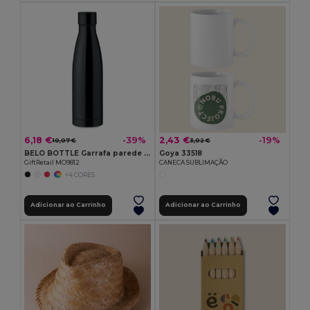
6,18 €
2,43 €
-39%
-19%
10,07 €
3,02 €
BELO BOTTLE Garrafa parede dupla 500ml
Goya 33518
GiftRetail MO9812
CANECA SUBLIMAÇÃO
+4 CORES
Adicionar ao Carrinho
Adicionar ao Carrinho