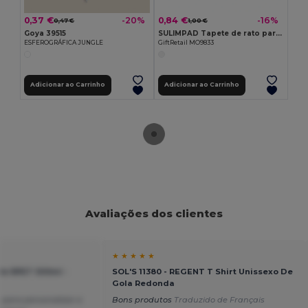
0,37 €
0,84 €
-20%
-16%
0,47 €
1,00 €
Goya 39515
SULIMPAD Tapete de rato para sublimação
ESFEROGRÁFICA JUNGLE
GiftRetail MO9833
Adicionar ao Carrinho
Adicionar ao Carrinho
Avaliações dos clientes
★ ★ ★ ★ ★
de RPET 500ml -
SOL'S 11380 - REGENT T Shirt Unissexo De
Gola Redonda
 para personalizar e
Bons produtos
Traduzido de Français