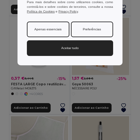
Para mais detalhes sobre como utilizamos cookies, como
controlá-los e sobre cookies de terceiros, consulte a nossa
Adicionar ao Carrinho
Adicionar ao Carrinho
Política de Cookies
e
Privacy Policy
.
Apenas essenciais
Preferências
Aceitar tudo
0,37 €
1,57 €
-15%
-25%
0,44 €
2,09 €
FESTA LARGE Copo reutilizável eventos 300ml
Goya 50063
GiftRetail MO6375
NÉCESSAIRE POLY
+4 CORES
Adicionar ao Carrinho
Adicionar ao Carrinho