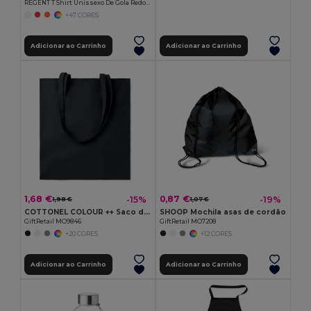
REGENT T Shirt Unissexo De Gola Redonda
+47 CORES
Adicionar ao Carrinho
Adicionar ao Carrinho
1,68 €
0,87 €
-15%
-19%
1,98 €
1,07 €
COTTONEL COLOUR ++ Saco de algodão 180gr/m2 MO9846-
SHOOP Mochila asas de cordão
GiftRetail MO9846
GiftRetail MO7208
+20 CORES
+12 CORES
Adicionar ao Carrinho
Adicionar ao Carrinho