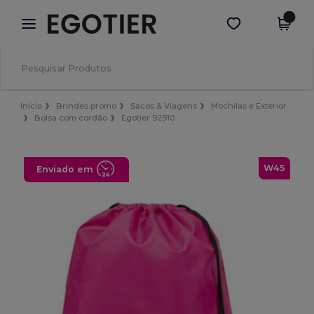
×
App Egotier
Obter app
Melhores preços na app!
Início
Brindes promo
Sacos & Viagens
Mochilas e Exterior
Bolsa com cordão
Egotier 92910
W45
Enviado em