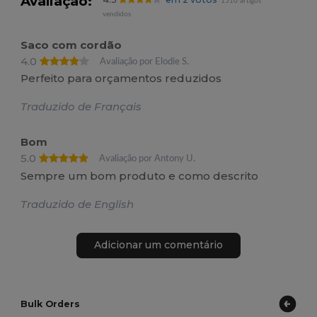
Avaliação:
1510 artigos
vendidos
Saco com cordão
4.0
Avaliação por Elodie S.
Perfeito para orçamentos reduzidos
Traduzido de Français
Bom
5.0
Avaliação por Antony U.
Sempre um bom produto e como descrito
Traduzido de English
Adicionar um comentário
Bulk Orders