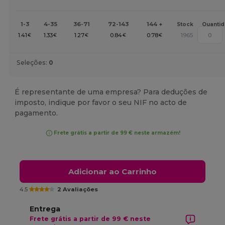
1-3
4-35
36-71
72-143
144 +
Stock
Quanti
1.41
1.33
1.27
0.84
0.78
1965
€
€
€
€
€
Seleções:
0
É representante de uma empresa? Para deduções de
imposto, indique por favor o seu NIF no acto de
pagamento.
Frete grátis a partir de 99 € neste armazém!
Adicionar ao Carrinho
4.5
2 Avaliações
Entrega
Frete grátis a partir de 99 € neste