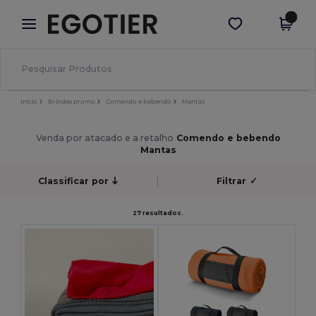
×
App Egotier
Obter app
Melhores preços na app!
Início
Brindes promo
Comendo e bebendo
Mantas
Venda por atacado e a retalho
Comendo e bebendo
Mantas
Classificar por
Filtrar
✓
27 resultados.