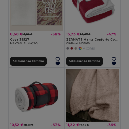
8,60 €
15,73 €
-38%
-47%
13,82 €
29,67 €
Goya 39527
ZERMATT Manta Conforto Coral Fleece com Sherpa
MANTA SUBLIMAÇÃO
GiftRetail MO9089
+1 CORES
Adicionar ao Carrinho
Adicionar ao Carrinho
10,52 €
11,22 €
-63%
-36%
28,19 €
17,46 €