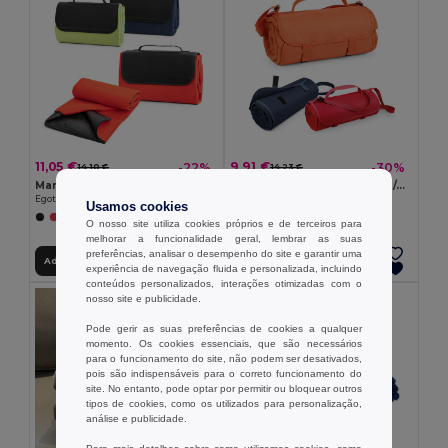
11,05 €
9,91 €
-22%
-30%
14,10 €
14,23 €
Manta polar (180 g/m²) com pala
Manta de tecido polar (160 g/m²)
Egotier 99076
Egotier 99077
Usamos cookies
O nosso site utiliza cookies próprios e de terceiros para
melhorar a funcionalidade geral, lembrar as suas
preferências, analisar o desempenho do site e garantir uma
Adicionar ao Carrinho
Adicionar ao Carrinho
experiência de navegação fluida e personalizada, incluindo
conteúdos personalizados, interações otimizadas com o
nosso site e publicidade.
Pode gerir as suas preferências de cookies a qualquer
momento. Os cookies essenciais, que são necessários
para o funcionamento do site, não podem ser desativados,
pois são indispensáveis para o correto funcionamento do
site. No entanto, pode optar por permitir ou bloquear outros
tipos de cookies, como os utilizados para personalização,
análise e publicidade.