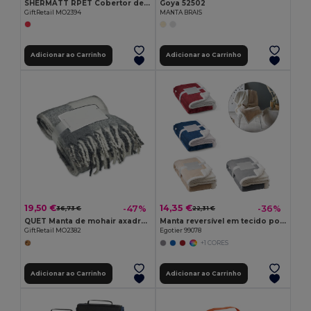
SHERMATT RPET Cobertor de lã sherpa
Goya 52502
GiftRetail MO2394
MANTA BRAIS
Adicionar ao Carrinho
Adicionar ao Carrinho
19,50 €
14,35 €
-47%
-36%
36,73 €
22,31 €
QUET Manta de mohair axadrezada
Manta reversível em tecido polar (190 g/m²) com fita em cetim e cartão personalizável
GiftRetail MO2382
Egotier 99078
+1 CORES
Adicionar ao Carrinho
Adicionar ao Carrinho