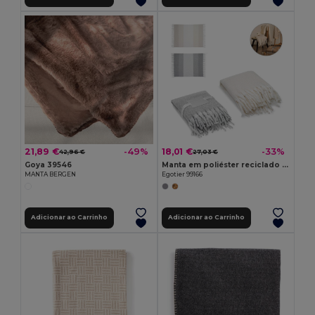
21,89 €
18,01 €
-49%
-33%
42,96 €
27,03 €
Goya 39546
Manta em poliéster reciclado (100% rPET)(300 g/m²), com uma sensação de toque "mohair"
MANTA BERGEN
Egotier 99166
Adicionar ao Carrinho
Adicionar ao Carrinho