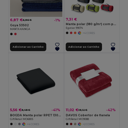
7,31 €
6,87 €
-1%
6,96 €
Manta polar (180 g/m²) com pega amovível
Goya 53502
Egotier 99074
MANTA KAINGA
+4 CORES
Adicionar ao Carrinho
Adicionar ao Carrinho
5,56 €
11,02 €
-41%
-42%
9,48 €
19,12 €
BOGDA Manta polar RPET 130gr/m²
DAVOS Cobertor de flanela
GiftRetail MO6805
GiftRetail MO9088
+4 CORES
+2 CORES