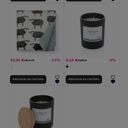
33,61 €
6,25 €
-27%
-9%
46,24 €
6,89 €
Adicionar ao Carrinho
Adicionar ao Carrinho