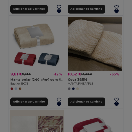
Adicionar ao Carrinho
Adicionar ao Carrinho
9,81 €
10,52 €
-12%
-35%
11,21 €
16,09 €
Manta polar (240 g/m²) com fita para cartão de personalização
Goya 39554
Egotier 99075
MANTA PINEAPPLE
Adicionar ao Carrinho
Adicionar ao Carrinho