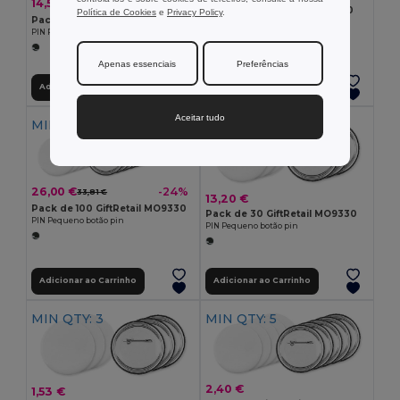
14,50 €
-14%
16,90 €
Pack de 10 GiftRetail MO9330
Política de Cookies
e
Privacy Policy
.
Pack de 50 GiftRetail MO9330
PIN Pequeno botão pin
PIN Pequeno botão pin
Apenas essenciais
Preferências
Adicionar ao Carrinho
Adicionar ao Carrinho
Aceitar tudo
MIN QTY: 100
MIN QTY: 30
26,00 €
-24%
33,81 €
13,20 €
Pack de 100 GiftRetail MO9330
Pack de 30 GiftRetail MO9330
PIN Pequeno botão pin
PIN Pequeno botão pin
Adicionar ao Carrinho
Adicionar ao Carrinho
MIN QTY: 3
MIN QTY: 5
2,40 €
1,53 €