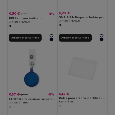
0,27 €
0,30 €
-11%
0,34 €
SMALL PIN Pequeno botão pin
PIN Pequeno botão pin
GiftRetail MO9329
GiftRetail MO9330
Adicionar ao Carrinho
Adicionar ao Carrinho
0,14 €
0,57 €
-6%
0,60 €
Bolsa para crachá identificador horizontal em PVC
LADES Porta credenciais extensível
Egotier 93357
GiftRetail IT2386