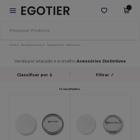
×
App Egotier
Obter app
Melhores preços na app!
Início
Brindes promo
Acessórios
Distintivos
Venda por atacado e a retalho
Acessórios Distintivos
Classificar por
Filtrar
✓
12 resultados.