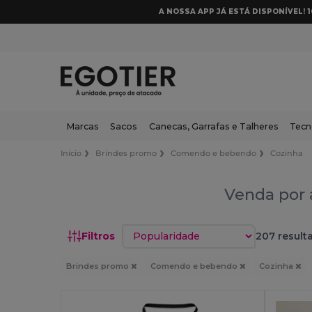
A NOSSA APP JÁ ESTÁ DISPONÍVEL! 
Marcas
Sacos
Canecas, Garrafas e Talheres
Tecn
Início
Brindes promo
Comendo e bebendo
Cozinha
Venda por 
Classificar por
Filtros
207 result
Brindes promo
Comendo e bebendo
Cozinha