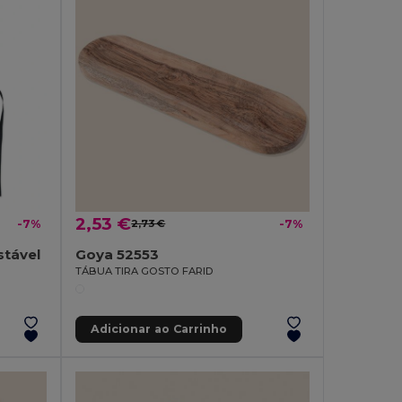
2,53 €
-7%
2,73 €
-7%
stável
Goya 52553
TÁBUA TIRA GOSTO FARID
Adicionar ao Carrinho