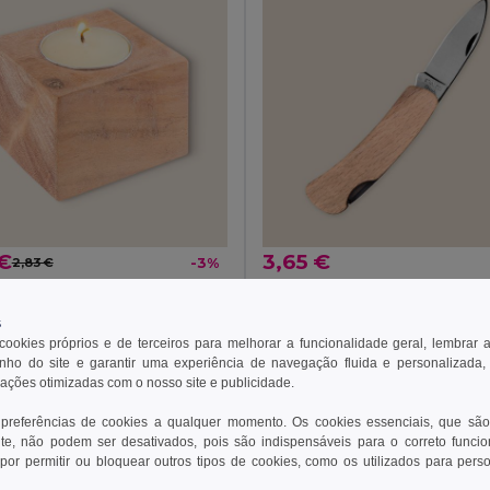
 €
3,65 €
2,83 €
-3%
52551
Goya 38072
ELAS SAMAY
NAVALHA HUMAN
s
 cookies próprios e de terceiros para melhorar a funcionalidade geral, lembrar 
ho do site e garantir uma experiência de navegação fluida e personalizada,
rações otimizadas com o nosso site e publicidade.
ionar ao Carrinho
Adicionar ao Carrinho
 preferências de cookies a qualquer momento. Os cookies essenciais, que são
te, não podem ser desativados, pois são indispensáveis para o correto funci
por permitir ou bloquear outros tipos de cookies, como os utilizados para pers