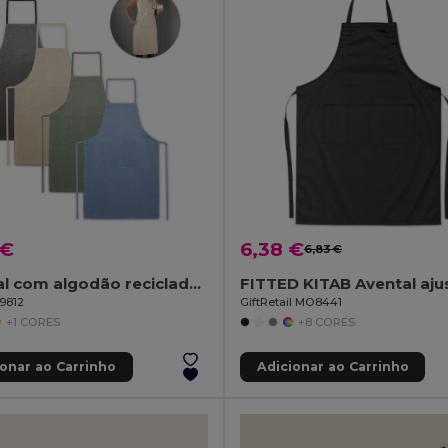
 €
6,38 €
6,83 €
Avental com algodão reciclado (140 g/m²)
FITTED KITAB Avental aju
99812
GiftRetail MO8441
+1 CORES
+8 CORES
ionar ao Carrinho
Adicionar ao Carrinho