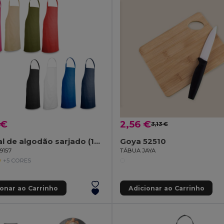
 €
2,56 €
3,13 €
Avental de algodão sarjado (180 g/m²)
Goya 52510
9157
TÁBUA JAYA
+5 CORES
ionar ao Carrinho
Adicionar ao Carrinho