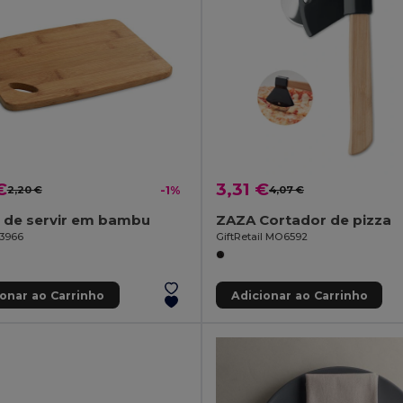
€
3,31 €
2,20 €
-1%
4,07 €
 de servir em bambu
ZAZA Cortador de pizza
93966
GiftRetail MO6592
ionar ao Carrinho
Adicionar ao Carrinho