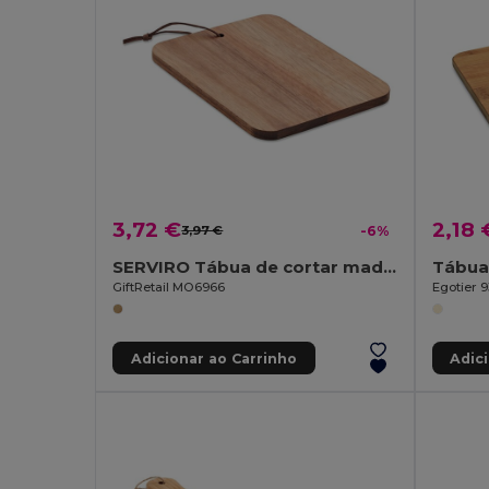
3,72 €
2,18 
3,97 €
-6%
SERVIRO Tábua de cortar madeira acácia
Tábua
GiftRetail MO6966
Egotier 
Adicionar ao Carrinho
Adic