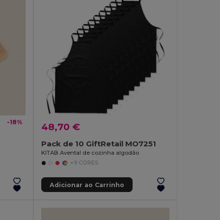
-18%
48,70 €
Pack de 10 GiftRetail MO7251
KITAB Avental de cozinha algodão
+9 CORES
Adicionar ao Carrinho