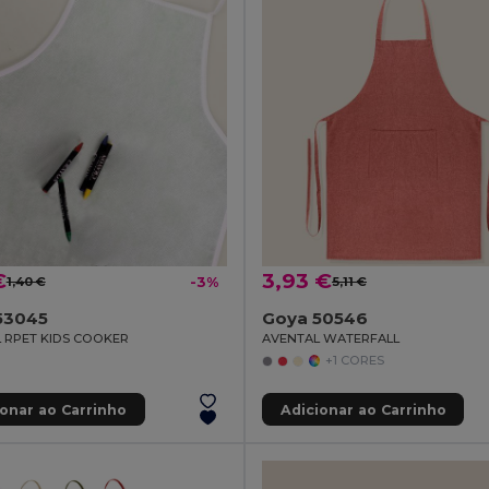
€
3,93 €
1,40 €
-3%
5,11 €
53045
Goya 50546
 RPET KIDS COOKER
AVENTAL WATERFALL
+1 CORES
ionar ao Carrinho
Adicionar ao Carrinho