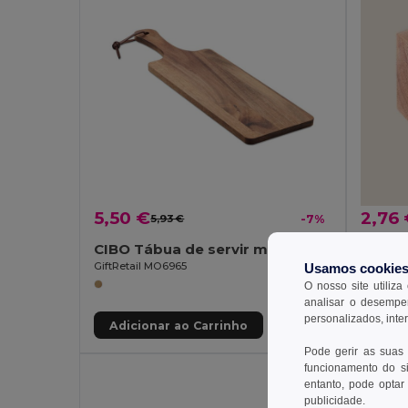
5,50 €
2,76
5,93 €
-7%
CIBO Tábua de servir madeira acácia
Goya 
GiftRetail MO6965
PORTA V
Usamos cookie
O nosso site utiliza
analisar o desempen
personalizados, inte
Adicionar ao Carrinho
Adic
Pode gerir as suas
funcionamento do si
entanto, pode optar 
publicidade.