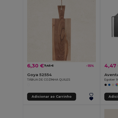
6,30 €
4,47
7,45 €
-15%
Goya 52554
TÁBUA DE COZINHA QUILES
Egotier 
Adicionar ao Carrinho
Adic