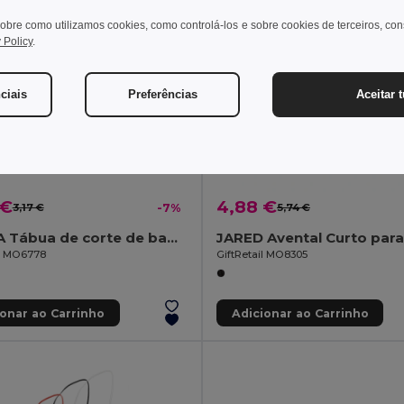
obre como utilizamos cookies, como controlá-los e sobre cookies de terceiros, co
 Policy
.
ciais
Preferências
Aceitar 
 €
4,88 €
3,17 €
-7%
5,74 €
BEMGA Tábua de corte de bambu
il MO6778
GiftRetail MO8305
ionar ao Carrinho
Adicionar ao Carrinho