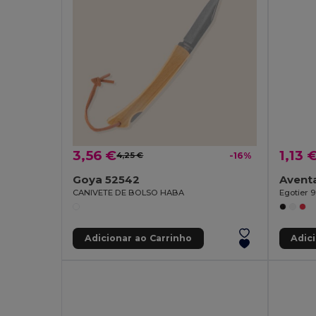
3,56 €
1,13 
4,25 €
-16%
Goya 52542
CANIVETE DE BOLSO HABA
Egotier 
Adicionar ao Carrinho
Adic