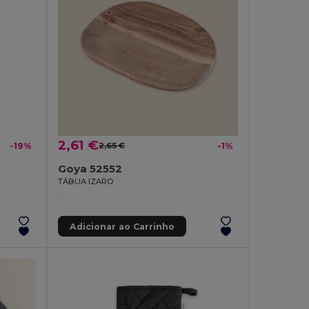
2,61 €
-19%
2,65 €
-1%
Goya 52552
TÁBUA IZARO
Adicionar ao Carrinho