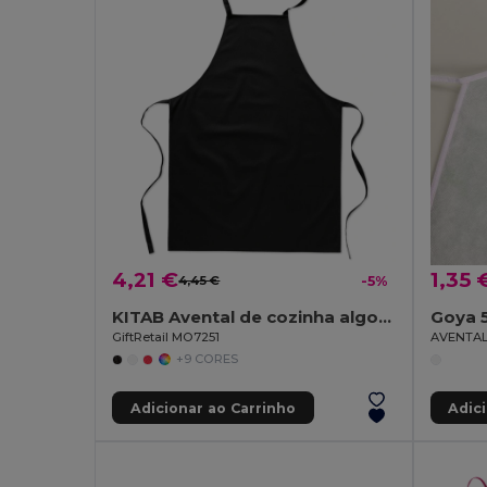
4,21 €
1,35 
4,45 €
-5%
KITAB Avental de cozinha algodão
Goya 
GiftRetail MO7251
AVENTAL
+9 CORES
Adicionar ao Carrinho
Adic