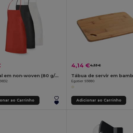
€
4,14 €
4,33 €
Avental em non-woven (80 g/m²)
Tábua de servir em bam
99832
Egotier 93880
ionar ao Carrinho
Adicionar ao Carrinho