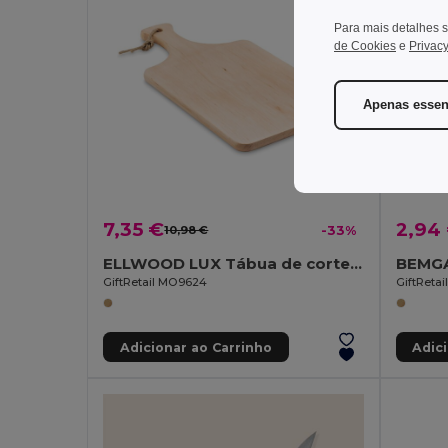
Para mais detalhes s
de Cookies
e
Privacy
Apenas essen
7,35 €
2,94
10,98 €
-33%
ELLWOOD LUX Tábua de corte madeira Amieiro
GiftRetail MO9624
GiftReta
Adicionar ao Carrinho
Adic