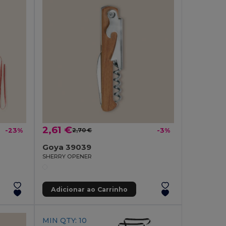
2,61 €
-23%
2,70 €
-3%
Goya 39039
SHERRY OPENER
Adicionar ao Carrinho
MIN QTY: 10