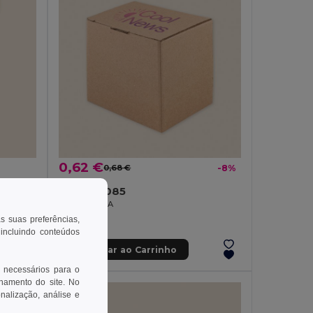
0,62 €
0,68 €
-8%
Goya 52085
CAIXA CUPPA
as suas preferências,
 incluindo conteúdos
Adicionar ao Carrinho
 necessários para o
onamento do site. No
onalização, análise e