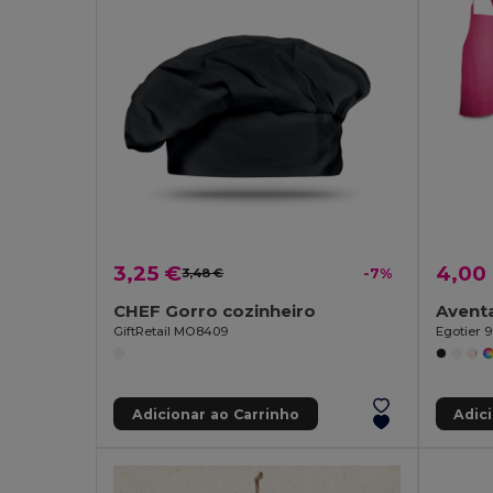
3,25 €
4,00
3,48 €
-7%
CHEF Gorro cozinheiro
GiftRetail MO8409
Egotier 9
Adicionar ao Carrinho
Adic