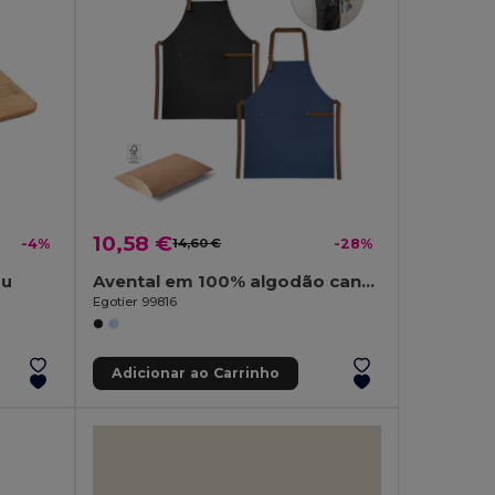
10,58 €
-4%
14,60 €
-28%
bu
Avental em 100% algodão canvas (300 g/m²) com detalhes em meta
Egotier 99816
Adicionar ao Carrinho