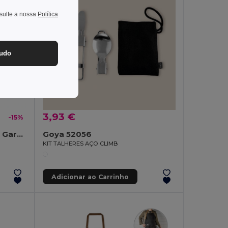
nsulte a nossa
Política
tudo
3,93 €
-15%
JARED Avental Curto para Garçom 195g/m² Poliéster Algodão
Goya 52056
KIT TALHERES AÇO CLIMB
Adicionar ao Carrinho