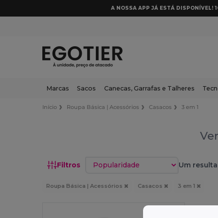
A NOSSA APP JÁ ESTÁ DISPONÍVEL! 
Marcas
Sacos
Canecas, Garrafas e Talheres
Tecn
Início
Roupa Básica | Acessórios
Casacos
3 em 1
Ven
Classificar por
Filtros
Um resulta
Roupa Básica | Acessórios
Casacos
3 em 1