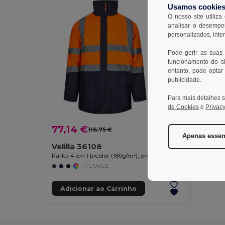
Usamos cookie
O nosso site utiliza
analisar o desempen
personalizados, inte
Pode gerir as suas
funcionamento do si
entanto, pode optar 
publicidade.
Para mais detalhes s
de Cookies
e
Privacy
77,14 €
116,75 €
-34%
Apenas essen
Velilla 36108
Parka 4 em 1 bicolor (180g/m²), em poliéster (100%) com revestimento de PU
+1 CORES
Adicionar ao Carrinho