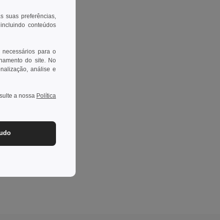
as suas preferências,
 incluindo conteúdos
 necessários para o
onamento do site. No
onalização, análise e
nsulte a nossa
Política
tudo