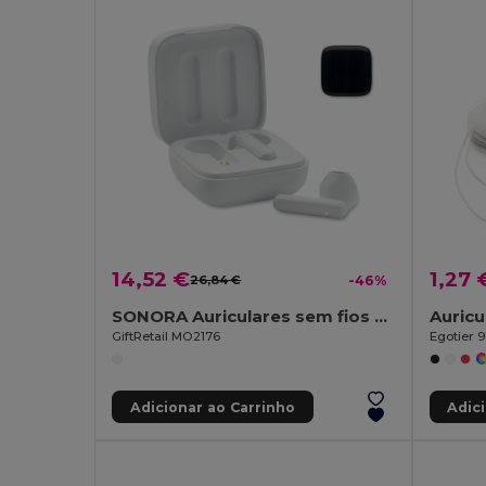
14,52 €
1,27 
26,84 €
-46%
SONORA Auriculares sem fios TWS
GiftRetail MO2176
Egotier 
Adicionar ao Carrinho
Adic