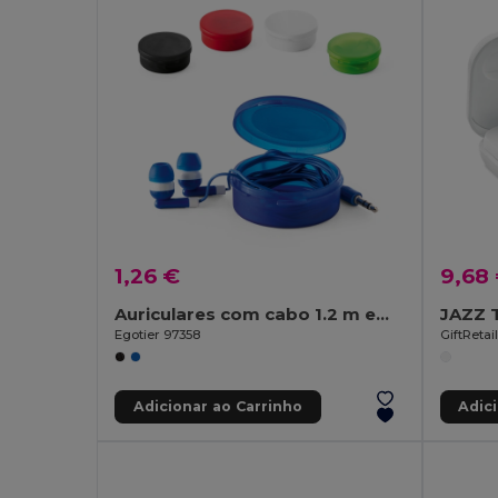
1,26 €
9,68
Auriculares com cabo 1.2 m em ABS
Egotier 97358
GiftReta
Adicionar ao Carrinho
Adic