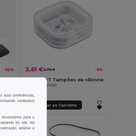
2,61 €
-52%
2,76 €
-5%
MUSISOFT Tampões de silicone
Auscultadores sem fios em PU com transmissão BT 5'0
GiftRetail MO7267
as suas preferências,
 incluindo conteúdos
Adicionar ao Carrinho
 necessários para o
onamento do site. No
onalização, análise e