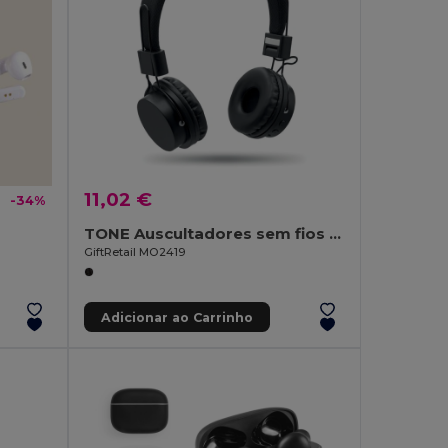
11,02 €
-34%
TONE Auscultadores sem fios em ABS
GiftRetail MO2419
Adicionar ao Carrinho