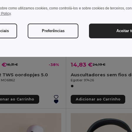
obre como utilizamos cookies, como controlá-los e sobre cookies de terceiros, co
 Policy
.
ciais
Preferências
Aceitar 
 €
14,83 €
16,31 €
-38%
24,19 €
 TWS oordopjes 5.0
il MO6862
Egotier 97426
ionar ao Carrinho
Adicionar ao Carrinho