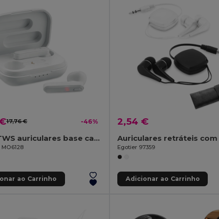
 €
2,54 €
17,76 €
-46%
JAZZ TWS auriculares base carga
il MO6128
Egotier 97359
ionar ao Carrinho
Adicionar ao Carrinho