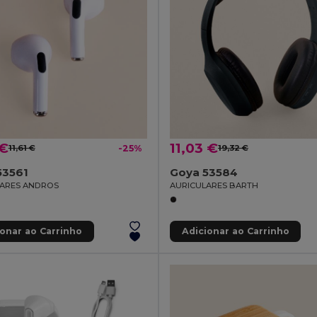
 €
11,03 €
11,61 €
-25%
19,32 €
53561
Goya 53584
LARES ANDROS
AURICULARES BARTH
ionar ao Carrinho
Adicionar ao Carrinho