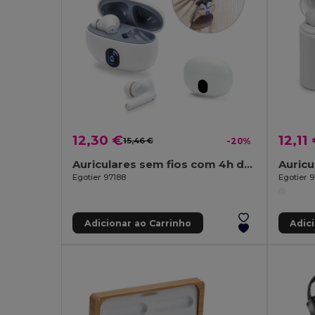
12,30 €
12,11
15,46 €
-20%
Auriculares sem fios com 4h de autonomia em ABS reciclado (100% rABS)
Egotier 97188
Egotier 
Adicionar ao Carrinho
Adic