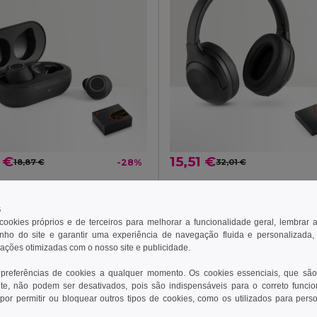
 €
15,51 €
18,87 €
-28%
32,01 €
n 97955
Ekston 97957
res wireless com transmissão BT 5'0
s
 cookies próprios e de terceiros para melhorar a funcionalidade geral, lembrar 
ho do site e garantir uma experiência de navegação fluida e personalizada,
ionar ao Carrinho
Adicionar ao Carrinho
rações otimizadas com o nosso site e publicidade.
 preferências de cookies a qualquer momento. Os cookies essenciais, que são
te, não podem ser desativados, pois são indispensáveis para o correto funci
por permitir ou bloquear outros tipos de cookies, como os utilizados para pers