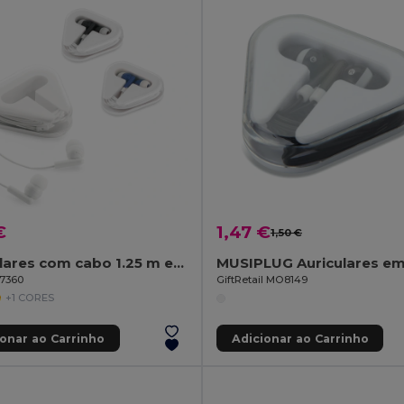
€
1,47 €
1,50 €
Auriculares com cabo 1.25 m em ABS
97360
GiftRetail MO8149
+1 CORES
ionar ao Carrinho
Adicionar ao Carrinho