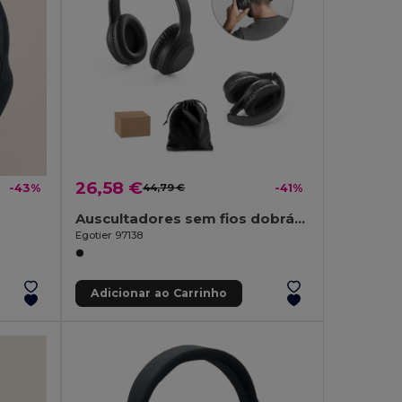
26,58 €
-43%
44,79 €
-41%
Auscultadores sem fios dobráveis com ANC e 15h de autonomia em ABS reciclado (100% rABS)
Egotier 97138
Adicionar ao Carrinho