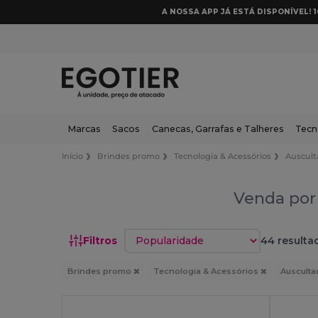
A NOSSA APP JÁ ESTÁ DISPONÍVEL! 
Marcas
Sacos
Canecas, Garrafas e Talheres
Tecn
Início
Brindes promo
Tecnologia & Acessórios
Auscult
Venda por 
Classificar por
Filtros
44 resulta
Brindes promo
Tecnologia & Acessórios
Ausculta