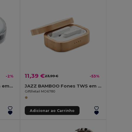
11,39 €
-2%
23,99 €
-53%
MUSIPLUG Auriculares em embalagem de PS
JAZZ BAMBOO Fones TWS em caixa de bambu
GiftRetail MO6780
Adicionar ao Carrinho