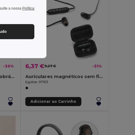
nsulte a nossa
Política
tudo
6,37 €
-39%
9,27 €
-31%
Auscultadores sem fios dobráveis com 20h de autonomia em ABS reciclado (100% rABS)
Auriculares magnéticos sem fios com 3h de autonomia em ABS reciclado (100% rABS)
Egotier 97913
Adicionar ao Carrinho