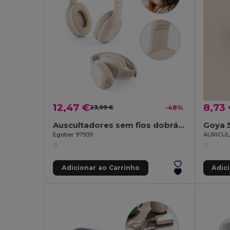
12,47 €
8,73
23,99 €
-48%
Auscultadores sem fios dobráveis com 4h de autonomia em palha de trigo e ABS
Goya 
Egotier 97939
AURICU
Adicionar ao Carrinho
Adic