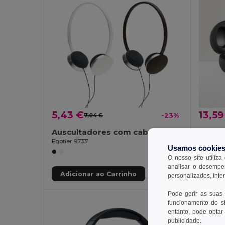
5,43 €
13,59
7,04 €
-23%
Auscultadores com cabo 1.2m em ABS
Eksto
Egotier 97331
Auricula
Usamos cookie
O nosso site utiliza
analisar o desempen
Adicionar ao Carrinho
Adic
personalizados, inte
Pode gerir as suas
funcionamento do si
entanto, pode optar 
publicidade.