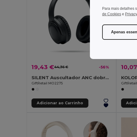
Para mais detalhes s
de Cookies
e
Privacy
Apenas essen
19,43 €
10,07
44,36 €
-56%
SILENT Auscultador ANC dobrável
KOLOR
GiftRetail MO2275
GiftReta
Adicionar ao Carrinho
Adic