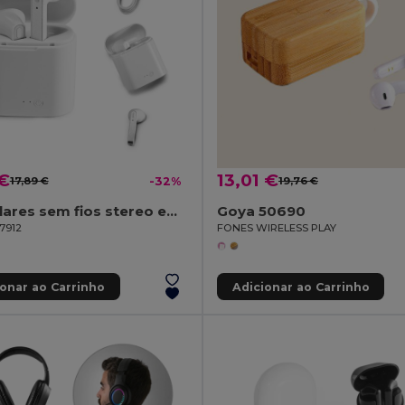
 €
13,01 €
17,89 €
-32%
19,76 €
Auriculares sem fios stereo em ABS
Goya 50690
97912
FONES WIRELESS PLAY
ionar ao Carrinho
Adicionar ao Carrinho