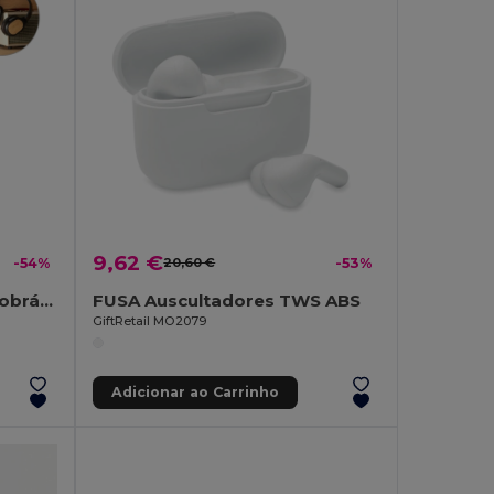
9,62 €
-54%
20,60 €
-53%
Auscultadores sem fios dobráveis com 5h de autonomia em bambu e ABS
FUSA Auscultadores TWS ABS
GiftRetail MO2079
Adicionar ao Carrinho