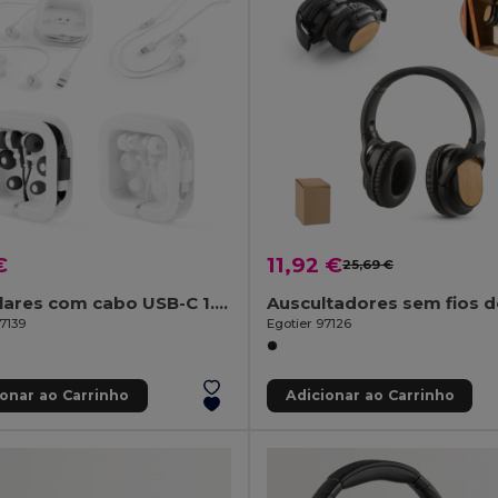
€
11,92 €
25,69 €
Auriculares com cabo USB-C 1.2 m e microfone incorporado em ABS
7139
Egotier 97126
ionar ao Carrinho
Adicionar ao Carrinho