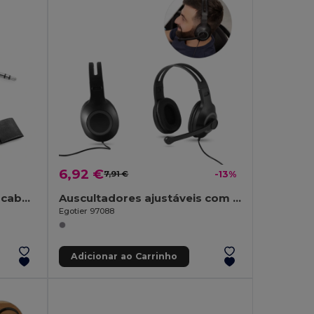
6,92 €
7,91 €
-13%
Auriculares retráteis com cabo 0.75 m em ABS
Auscultadores ajustáveis com microfone em ABS e PP
Egotier 97088
Adicionar ao Carrinho