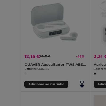
12,15 €
3,31 
22,51 €
-46%
QUAVER Auscultador TWS ABS reciclado
GiftRetail MO6946
Egotier 9
Adicionar ao Carrinho
Adic