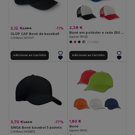
2,38 €
2,12 €
-11%
2,39 €
Boné em poliéster e rede (150 g/m²)
GLOP CAP Boné de baseball
Egotier 99426
GiftRetail KC1447
+1 CORES
Adicionar ao Carrinho
Adicionar ao Carrinho
1,80 €
3,75 €
-17%
4,50 €
Boné
SINGA Boné basebol 5 painéis
Egotier 99415
GiftRetail MO6875