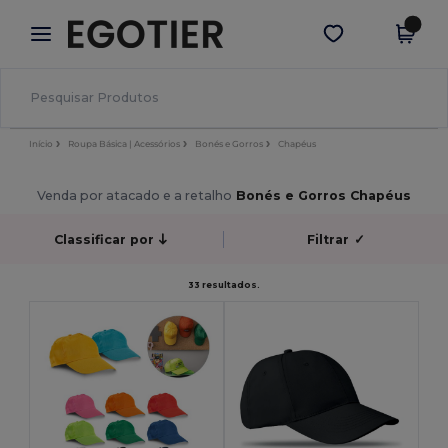
×
App Egotier
Obter app
Melhores preços na app!
Início
Roupa Básica | Acessórios
Bonés e Gorros
Chapéus
Venda por atacado e a retalho
Bonés e Gorros Chapéus
Classificar por
Filtrar
✓
33 resultados.