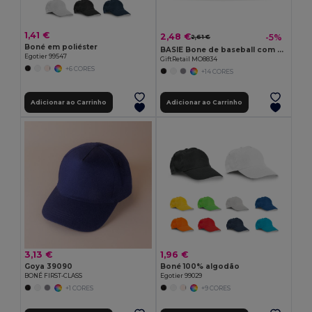
1,41 €
2,48 €
-5%
2,61 €
Boné em poliéster
BASIE Bone de baseball com 6 paineis
Egotier 99547
GiftRetail MO8834
+6 CORES
+14 CORES
Adicionar ao Carrinho
Adicionar ao Carrinho
3,13 €
1,96 €
Goya 39090
Boné 100% algodão
BONÉ FIRST-CLASS
Egotier 99029
+1 CORES
+9 CORES