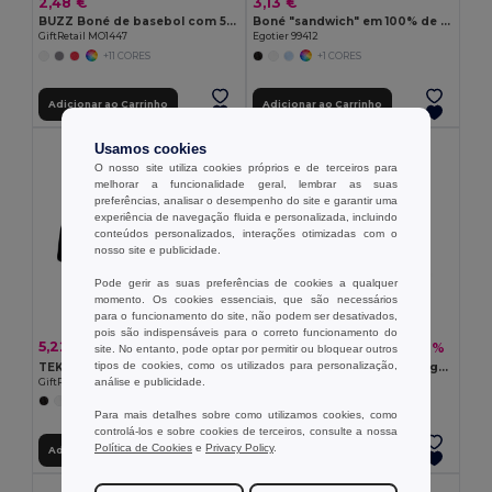
2,48 €
3,13 €
BUZZ Boné de basebol com 5 painéis
Boné "sandwich" em 100% de algodão (260 g/m²)
GiftRetail MO1447
Egotier 99412
+11 CORES
+1 CORES
Adicionar ao Carrinho
Adicionar ao Carrinho
Organic Cotton
Usamos cookies
O nosso site utiliza cookies próprios e de terceiros para
melhorar a funcionalidade geral, lembrar as suas
preferências, analisar o desempenho do site e garantir uma
experiência de navegação fluida e personalizada, incluindo
conteúdos personalizados, interações otimizadas com o
nosso site e publicidade.
Pode gerir as suas preferências de cookies a qualquer
momento. Os cookies essenciais, que são necessários
para o funcionamento do site, não podem ser desativados,
pois são indispensáveis para o correto funcionamento do
5,22 €
5,66 €
-21%
-7%
6,63 €
6,09 €
site. No entanto, pode optar por permitir ou bloquear outros
tipos de cookies, como os utilizados para personalização,
TEKAPO Boné baseball 6 painéis
BICCA CAP Boné baisebol algodão orgânico
análise e publicidade.
GiftRetail MO9643
GiftRetail MO6432
+9 CORES
+4 CORES
Para mais detalhes sobre como utilizamos cookies, como
controlá-los e sobre cookies de terceiros, consulte a nossa
Política de Cookies
e
Privacy Policy
.
Adicionar ao Carrinho
Adicionar ao Carrinho