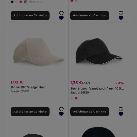
+8 CORES
Adicionar ao Carrinho
Adicionar ao Carrinho
1,82 €
1,35 €
-8%
1,46 €
Boné 100% algodão
Boné tipo "sandwich" em 100% poliéster
Egotier 99410
Egotier 99568
Adicionar ao Carrinho
Adicionar ao Carrinho