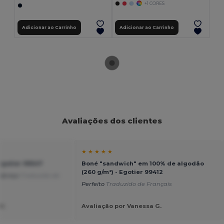
+1 CORES
Adicionar ao Carrinho
Adicionar ao Carrinho
Avaliações dos clientes
★ ★ ★ ★ ★
Egotier 99547
Boné "sandwich" em 100% de algodão
(260 g/m²) - Egotier 99412
e/preço
Traduzido de
Perfeito
Traduzido de Français
U.
Avaliação por Vanessa G.