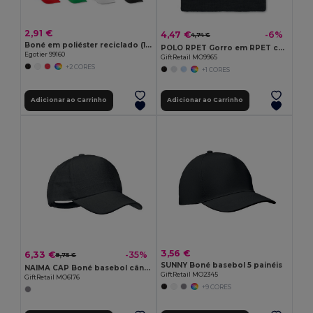
2,91 €
4,47 €
-6%
4,74 €
Boné em poliéster reciclado (100% rPET)
POLO RPET Gorro em RPET com punho
Egotier 99160
GiftRetail MO9965
+2 CORES
+1 CORES
Adicionar ao Carrinho
Adicionar ao Carrinho
3,56 €
6,33 €
-35%
9,75 €
SUNNY Boné basebol 5 painéis
NAIMA CAP Boné basebol cânhamo 370 g/m²
GiftRetail MO2345
GiftRetail MO6176
+9 CORES