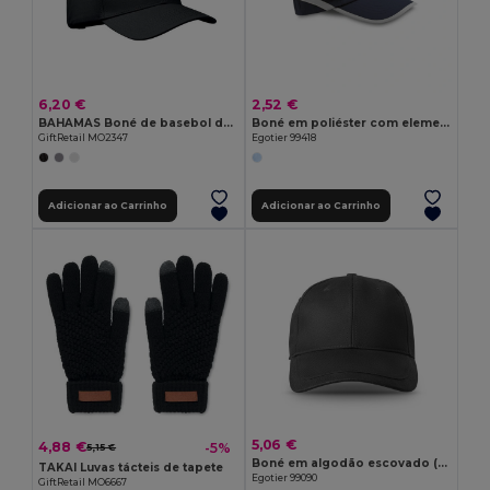
6,20 €
2,52 €
BAHAMAS Boné de basebol de algodão
Boné em poliéster com elementos refletores
GiftRetail MO2347
Egotier 99418
Adicionar ao Carrinho
Adicionar ao Carrinho
5,06 €
4,88 €
-5%
5,15 €
Boné em algodão escovado (65% reciclado)
TAKAI Luvas tácteis de tapete
Egotier 99090
GiftRetail MO6667