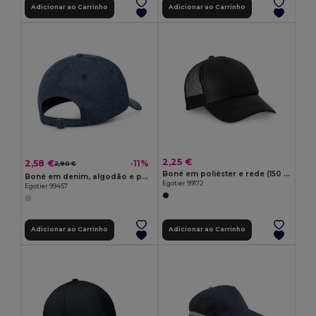
Adicionar ao Carrinho
Adicionar ao Carrinho
2,25 €
2,58 €
-11%
2,90 €
Boné em poliéster e rede (150 g/m²)
Boné em denim, algodão e poliéster (300 g/m²)
Egotier 99172
Egotier 99457
Adicionar ao Carrinho
Adicionar ao Carrinho