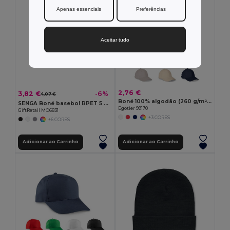
Apenas essenciais
Preferências
Aceitar tudo
2,76 €
3,82 €
-6%
4,07 €
Boné 100% algodão (260 g/m²) com 6 painéis
SENGA Boné basebol RPET 5 pain
Egotier 99170
GiftRetail MO6831
+3 CORES
+6 CORES
Adicionar ao Carrinho
Adicionar ao Carrinho