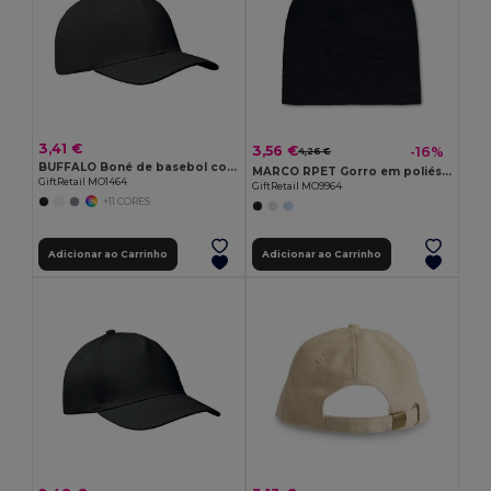
3,41 €
3,56 €
-16%
4,26 €
BUFFALO Boné de basebol com 6 painéis
MARCO RPET Gorro em poliéster RPET
GiftRetail MO1464
GiftRetail MO9964
+11 CORES
Adicionar ao Carrinho
Adicionar ao Carrinho