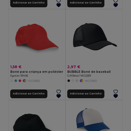
Adicionar ao Carrinho
Adicionar ao Carrinho
1,58 €
2,97 €
Boné para criança em poliéster
BUBBLE Boné de baseball
Egotier 99456
GiftRetail MO2269
+3 CORES
+8 CORES
Adicionar ao Carrinho
Adicionar ao Carrinho