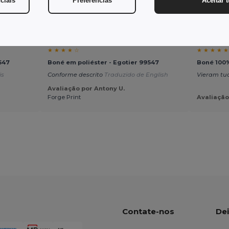
ciais
Preferências
Aceitar 
Avaliações dos clientes
★ ★ ★ ★ ☆
★ ★ ★ ★ ★
547
Boné em poliéster - Egotier 99547
Boné 100%
is
Conforme descrito
Traduzido de English
Vieram tud
Avaliação por Antony U.
Forge Print
Avaliação
Contate-nos
Dei