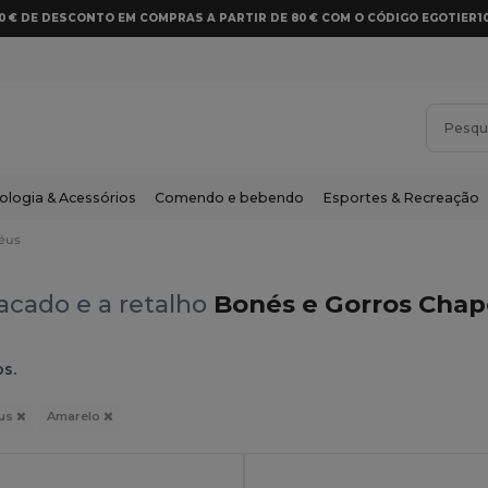
10 € DE DESCONTO EM COMPRAS A PARTIR DE 80 € COM O CÓDIGO EGOTIER1
ologia & Acessórios
Comendo e bebendo
Esportes & Recreação
éus
acado e a retalho
Bonés e Gorros Chap
os.
us
Amarelo