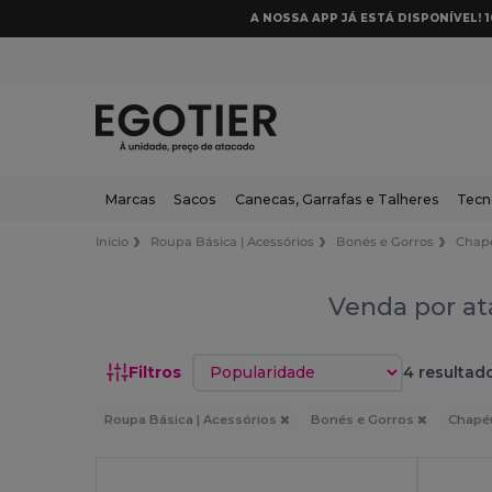
A NOSSA APP JÁ ESTÁ DISPONÍVEL! 
Marcas
Sacos
Canecas, Garrafas e Talheres
Tecn
Início
Roupa Básica | Acessórios
Bonés e Gorros
Chap
Venda por at
Classificar por
Filtros
4 resultad
Roupa Básica | Acessórios
Bonés e Gorros
Chapé