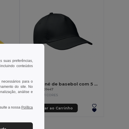
as suas preferências,
 incluindo conteúdos
2,48 €
 necessários para o
BUZZ Boné de basebol com 5 painéis
onamento do site. No
GiftRetail MO1447
onalização, análise e
+11 CORES
nsulte a nossa
Política
Adicionar ao Carrinho