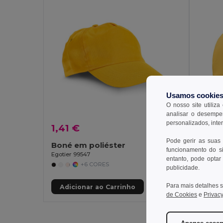
Usamos cookie
O nosso site utiliza
analisar o desempen
personalizados, inte
1,41 €
2,48
Pode gerir as suas
Boné em poliéster
funcionamento do si
Egotier 99547
GiftReta
entanto, pode optar 
+6 CORES
publicidade.
Para mais detalhes s
Adicionar ao Carrinho
Adic
de Cookies
e
Privacy