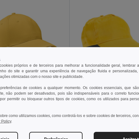
s
 cookies próprios e de terceiros para melhorar a funcionalidade geral, lembrar 
ho do site e garantir uma experiência de navegação fluida e personalizada,
rações otimizadas com o nosso site e publicidade.
 €
1,96 €
2,61 €
-5%
 preferências de cookies a qualquer momento. Os cookies essenciais, que são
BASIE Bone de baseball com 6 paineis
Boné 100% algodão
te, não podem ser desativados, pois são indispensáveis para o correto funci
il MO8834
Egotier 99029
por permitir ou bloquear outros tipos de cookies, como os utilizados para pers
+14 CORES
+9 CORES
obre como utilizamos cookies, como controlá-los e sobre cookies de terceiros, co
ionar ao Carrinho
Adicionar ao Carrinho
 Policy
.