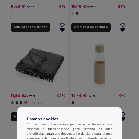
9,43 €
15,48 €
-9%
-21%
10,37 €
19,65 €
Adicionar ao Carrinho
Adicionar ao Carrinho
11,80 €
10,46 €
-43%
-9%
20,74 €
11,51 €
+1 CORES
Adicionar ao Carrinho
Adicionar ao Carrinho
Usamos cookies
O nosso site utiliza cookies próprios e de terceiros para
melhorar a funcionalidade geral, lembrar as suas
preferências, analisar o desempenho do site e garantir uma
experiência de navegação fluida e personalizada, incluindo