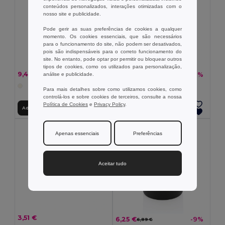
conteúdos personalizados, interações otimizadas com o
nosso site e publicidade.
Pode gerir as suas preferências de cookies a qualquer
momento. Os cookies essenciais, que são necessários
para o funcionamento do site, não podem ser desativados,
pois são indispensáveis para o correto funcionamento do
site. No entanto, pode optar por permitir ou bloquear outros
tipos de cookies, como os utilizados para personalização,
9,43 €
9,43 €
-9%
-9%
análise e publicidade.
10,37 €
10,37 €
+1 CORES
Para mais detalhes sobre como utilizamos cookies, como
controlá-los e sobre cookies de terceiros, consulte a nossa
Política de Cookies
e
Privacy Policy
.
Adicionar ao Carrinho
Adicionar ao Carrinho
Apenas essenciais
Preferências
Aceitar tudo
3,51 €
6,25 €
-9%
6,89 €