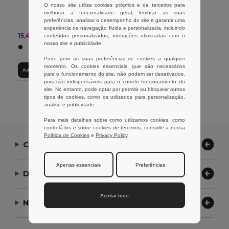
O nosso site utiliza cookies próprios e de terceiros para
melhorar a funcionalidade geral, lembrar as suas
preferências, analisar o desempenho do site e garantir uma
experiência de navegação fluida e personalizada, incluindo
15,43 €
-21%
conteúdos personalizados, interações otimizadas com o
19,60 €
nosso site e publicidade.
Pode gerir as suas preferências de cookies a qualquer
momento. Os cookies essenciais, que são necessários
Adicionar ao Carrinho
para o funcionamento do site, não podem ser desativados,
pois são indispensáveis para o correto funcionamento do
site. No entanto, pode optar por permitir ou bloquear outros
Exibindo Todos Os Produtos.
tipos de cookies, como os utilizados para personalização,
análise e publicidade.
Para mais detalhes sobre como utilizamos cookies, como
controlá-los e sobre cookies de terceiros, consulte a nossa
Política de Cookies
e
Privacy Policy
.
Contate-nos
Apenas essenciais
Preferências
Deixe-nos ajudar
Aceitar tudo
Nossa Empresa