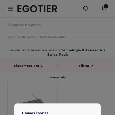
×
App Egotier
Obter app
Melhores preços na app!
Início
Brindes promo
Tecnologia & Acessórios
Venda por atacado e a retalho
Tecnologia & Acessórios
Swiss Peak
Classificar por
Filtrar
✓
Um resultado.
Usamos cookies