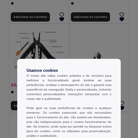
Adicionar ao Carrinho
Adicionar ao Carrinho
Usamos cookies
O nosso site utiliza cookies próprios e de terceiros para
melhorar a funcionalidade geral, lembrar as suas
3,66 €
20,99 €
-27%
preferências, analisar o desempenho do site e garantir uma
28,87 €
experiência de navegação fluida e personalizada, incluindo
conteúdos personalizados, interações otimizadas com o
nosso site e publicidade.
Adicionar ao Carrinho
Adicionar ao Carrinho
Pode gerir as suas preferências de cookies a qualquer
momento. Os cookies essenciais, que são necessários
para o funcionamento do site, não podem ser desativados,
pois são indispensáveis para o correto funcionamento do
site. No entanto, pode optar por permitir ou bloquear outros
tipos de cookies, como os utilizados para personalização,
análise e publicidade.