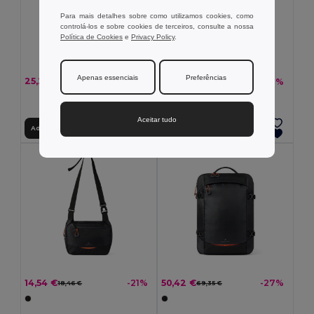
Para mais detalhes sobre como utilizamos cookies, como
controlá-los e sobre cookies de terceiros, consulte a nossa
Política de Cookies
e
Privacy Policy
.
Apenas essenciais
Preferências
25,21 €
13,64 €
-27%
-21%
34,68 €
17,32 €
Aceitar tudo
Adicionar ao Carrinho
Adicionar ao Carrinho
14,54 €
50,42 €
-21%
-27%
18,46 €
69,35 €