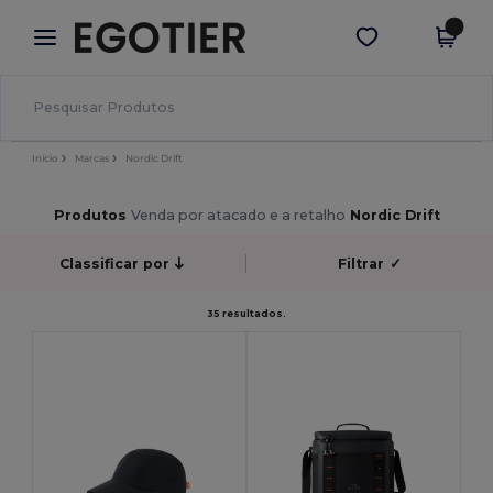
×
App Egotier
Obter app
Melhores preços na app!
Início
Marcas
Nordic Drift
Produtos
Venda por atacado e a retalho
Nordic Drift
Classificar por
Filtrar
✓
35 resultados.