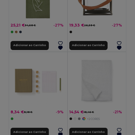
25,21 €
19,33 €
-27%
-27%
34,68 €
26,59 €
Adicionar ao Carrinho
Adicionar ao Carrinho
8,34 €
14,54 €
-9%
-21%
9,18 €
18,46 €
+2 CORES
Adicionar ao Carrinho
Adicionar ao Carrinho