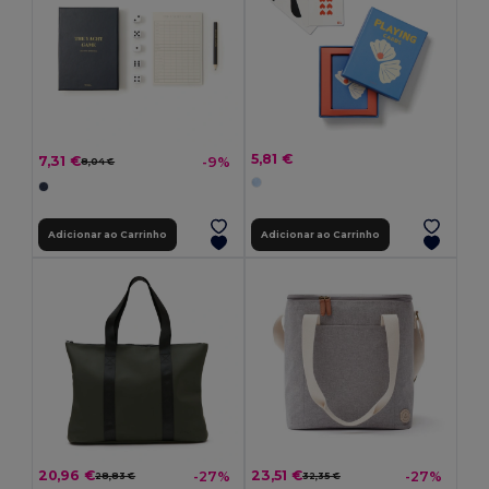
5,81 €
7,31 €
-9%
8,04 €
Adicionar ao Carrinho
Adicionar ao Carrinho
20,96 €
23,51 €
-27%
-27%
28,83 €
32,35 €