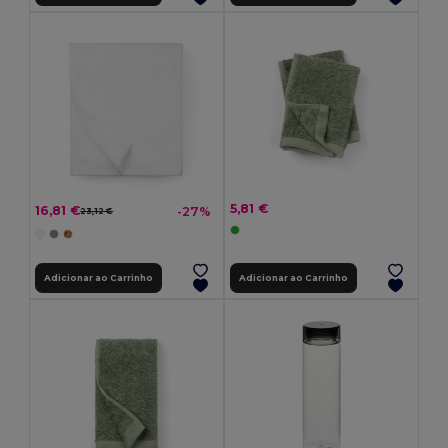
5,81 €
16,81 €
-27%
23,12 €
Adicionar ao Carrinho
Adicionar ao Carrinho