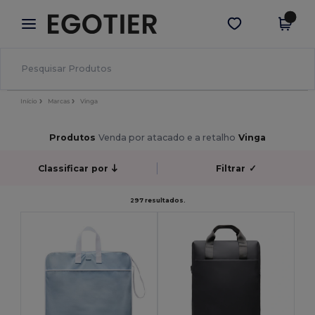
×
App Egotier
Obter app
Melhores preços na app!
Início
Marcas
Vinga
Produtos
Venda por atacado e a retalho
Vinga
Classificar por
Filtrar
✓
297 resultados.