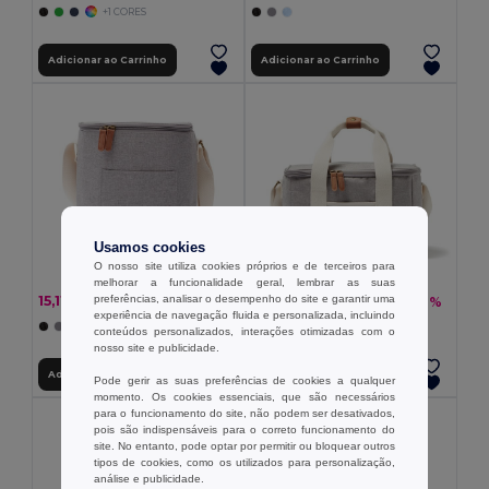
+1 CORES
Adicionar ao Carrinho
Adicionar ao Carrinho
Usamos cookies
O nosso site utiliza cookies próprios e de terceiros para
melhorar a funcionalidade geral, lembrar as suas
preferências, analisar o desempenho do site e garantir uma
15,11 €
20,99 €
-27%
-27%
20,79 €
28,87 €
experiência de navegação fluida e personalizada, incluindo
conteúdos personalizados, interações otimizadas com o
nosso site e publicidade.
Adicionar ao Carrinho
Adicionar ao Carrinho
Pode gerir as suas preferências de cookies a qualquer
momento. Os cookies essenciais, que são necessários
para o funcionamento do site, não podem ser desativados,
pois são indispensáveis para o correto funcionamento do
site. No entanto, pode optar por permitir ou bloquear outros
tipos de cookies, como os utilizados para personalização,
análise e publicidade.