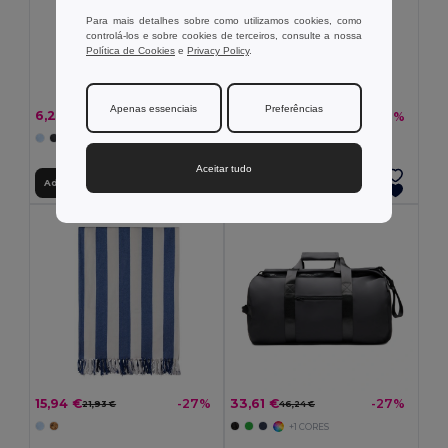
Para mais detalhes sobre como utilizamos cookies, como
controlá-los e sobre cookies de terceiros, consulte a nossa
Política de Cookies
e
Privacy Policy
.
Apenas essenciais
Preferências
6,25 €
15,94 €
-9%
-27%
6,89 €
21,93 €
+2 CORES
Aceitar tudo
Adicionar ao Carrinho
Adicionar ao Carrinho
15,94 €
33,61 €
-27%
-27%
21,93 €
46,24 €
+1 CORES