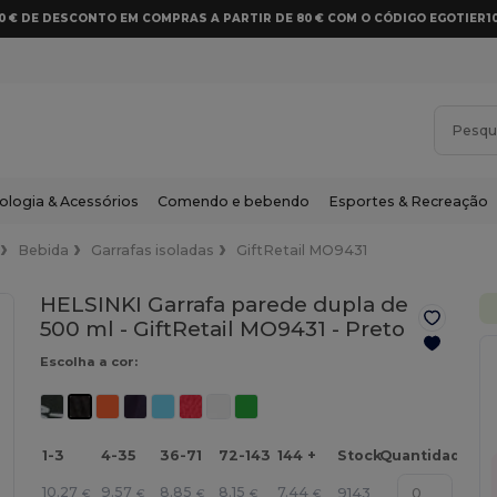
10 € DE DESCONTO EM COMPRAS A PARTIR DE 80 € COM O CÓDIGO EGOTIER1
ologia & Acessórios
Comendo e bebendo
Esportes & Recreação
Bebida
Garrafas isoladas
GiftRetail MO9431
HELSINKI Garrafa parede dupla de
500 ml - GiftRetail MO9431 -
Preto
Escolha a cor:
1-3
4-35
36-71
72-143
144 +
Stock
Quantidade
10.27
9.57
8.85
8.15
7.44
9143
€
€
€
€
€