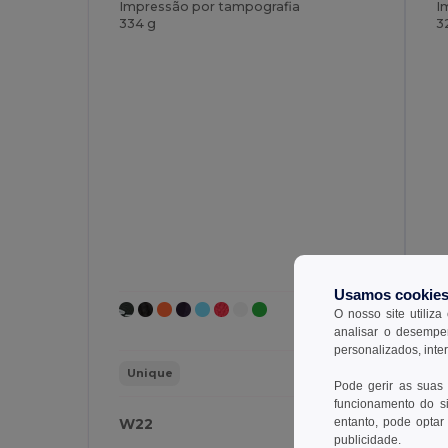
Impressão por tampografia
I
334 g
3
Usamos cookie
O nosso site utiliza
analisar o desempen
personalizados, inte
Unique
Pode gerir as suas
funcionamento do si
W22
W
entanto, pode optar 
publicidade.