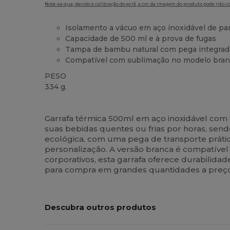
Note-se que, devido à calibração do ecrã, a cor da imagem do produto pode não c
Isolamento a vácuo em aço inoxidável de pa
Capacidade de 500 ml e à prova de fugas
Tampa de bambu natural com pega integrad
Compatível com sublimação no modelo bra
PESO
334 g.
Alto stock
Customizável
Garrafa térmica 500ml em aço inoxidável co
suas bebidas quentes ou frias por horas, sen
ecológica, com uma pega de transporte prátic
personalização. A versão branca é compatível
corporativos, esta garrafa oferece durabilidad
para compra em grandes quantidades a preços
Descubra outros produtos
Personalize-
P
O!