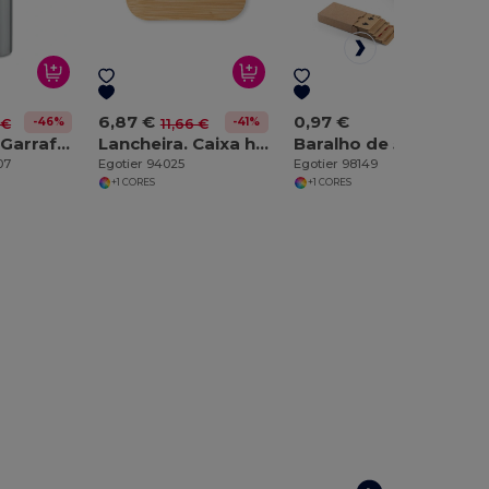
6,87 €
0,97 €
-46%
-41%
 €
11,66 €
FLORENCE Garrafa de parede dupla 500 ml
Lancheira. Caixa hermética em aço inoxidável e tampa em bambu 800 mL
Baralho de 54 cartas clássicas em papel kraft, feitas de um material certificado FSC™ e outros materiais controlados
07
Egotier 94025
Egotier 98149
+1 CORES
+1 CORES