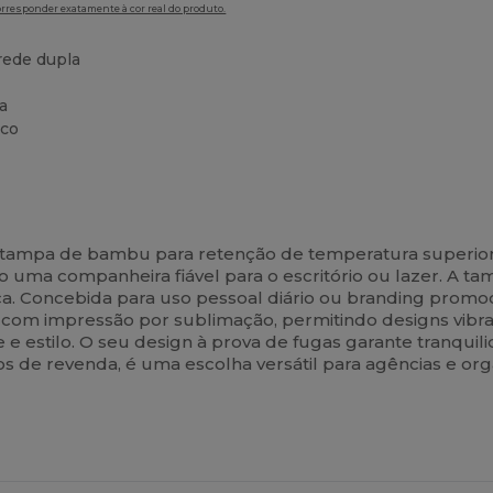
orresponder exatamente à cor real do produto.
rede dupla
a
nco
m tampa de bambu para retenção de temperatura superior
do uma companheira fiável para o escritório ou lazer. A 
a. Concebida para uso pessoal diário ou branding promoc
 com impressão por sublimação, permitindo designs vibra
e e estilo. O seu design à prova de fugas garante tranqui
 de revenda, é uma escolha versátil para agências e org
ersonalize-
Personalize-
O!
O!