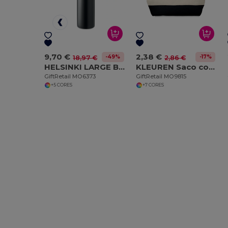
9,70 €
2,38 €
-49%
-17%
18,97 €
2,86 €
HELSINKI LARGE Balão de parede dupla 1L
KLEUREN Saco cosméticos em algodão
GiftRetail MO6373
GiftRetail MO9815
+5 CORES
+7 CORES