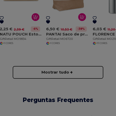
2,25 €
6,50 €
6,03 €
-6%
-38%
2,39 €
10,53 €
11,20
NATU POUCH Estojo em algodão
PANTAI Saco de praia canvas 280 gr/m²
GiftRetail MO9834
GiftRetail MO6720
GiftRetail MO21
+1 CORES
+1 CORES
+11 CORES
Mostrar tudo
Perguntas Frequentes