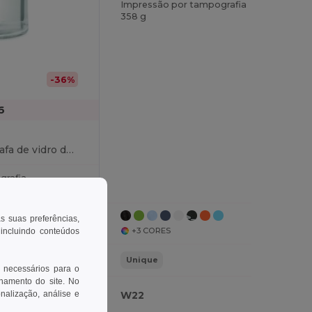
Impressão por tampografia
358 g
-36%
6
FJORD WHITE Garrafa de vidro de 500ml
grafia
as suas preferências,
+3 CORES
 incluindo conteúdos
Unique
 necessários para o
onamento do site. No
W22
onalização, análise e