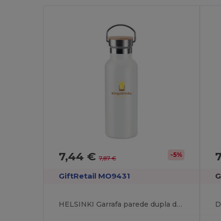
7,44 €
7
-5%
7,87 €
GiftRetail MO9431
G
HELSINKI Garrafa parede dupla de 500 ml