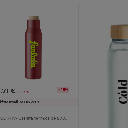
,71 €
-45%
14,06 €
iftRetail MO6288
DUDINKA Garrafa térmica de 500ml