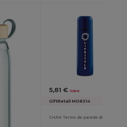
5,81 €
-21%
7,38 €
GiftRetail MO8314
CHAN Termo de parede dupla 500 ml