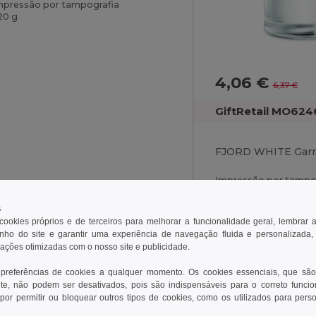
mpressão por tampografia
20 g
4,06 €
6,37 €
GiftRetail MO624
Impressão por tampo
376 g
s
 cookies próprios e de terceiros para melhorar a funcionalidade geral, lembrar 
ho do site e garantir uma experiência de navegação fluida e personalizada,
rações otimizadas com o nosso site e publicidade.
Unique
Unique
 preferências de cookies a qualquer momento. Os cookies essenciais, que são
te, não podem ser desativados, pois são indispensáveis para o correto funci
22
W22
por permitir ou bloquear outros tipos de cookies, como os utilizados para pers