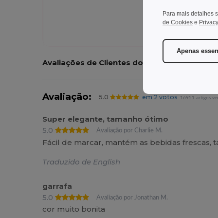
Para mais detalhes s
de Cookies
e
Privacy
Apenas essen
Avaliações de Clientes do Produto
Avaliação:
5.0
em 2 votos
16951 artigos ve
Super elegante, tamanho ótimo
5.0
Avaliação por Charlie M.
Fácil de marcar, mantém as bebidas frescas, 
Traduzido de English
garrafa
5.0
Avaliação por Jonathan M.
cor muito bonita