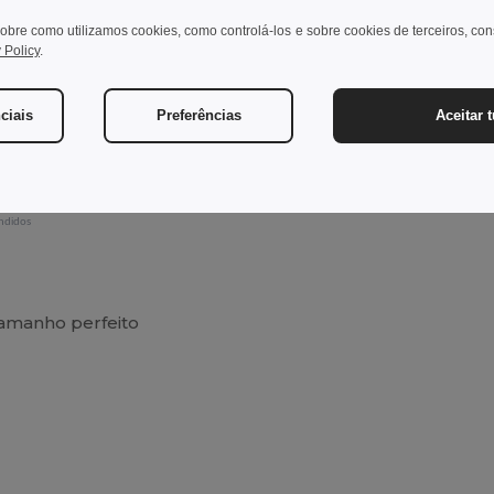
Ver Produto
Ver Pro
obre como utilizamos cookies, como controlá-los e sobre cookies de terceiros, co
 Policy
.
ciais
Preferências
Aceitar 
ndidos
tamanho perfeito