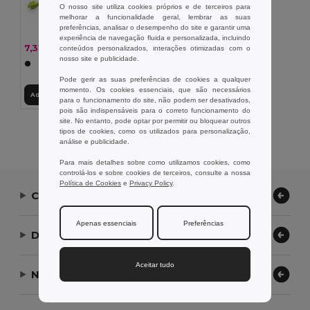
O nosso site utiliza cookies próprios e de terceiros para
melhorar a funcionalidade geral, lembrar as suas
preferências, analisar o desempenho do site e garantir uma
experiência de navegação fluida e personalizada, incluindo
7,31 €
-9%
conteúdos personalizados, interações otimizadas com o
8,04 €
nosso site e publicidade.
Pode gerir as suas preferências de cookies a qualquer
momento. Os cookies essenciais, que são necessários
Adicionar ao Carrinho
para o funcionamento do site, não podem ser desativados,
pois são indispensáveis para o correto funcionamento do
site. No entanto, pode optar por permitir ou bloquear outros
Exibindo Todos Os Produtos.
tipos de cookies, como os utilizados para personalização,
análise e publicidade.
Para mais detalhes sobre como utilizamos cookies, como
controlá-los e sobre cookies de terceiros, consulte a nossa
Política de Cookies
e
Privacy Policy
.
Contate-nos
Apenas essenciais
Preferências
Deixe-nos ajudar
Aceitar tudo
Nossa Empresa