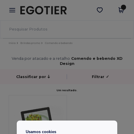
×
App Egotier
Obter app
Melhores preços na app!
Início
Brindes promo
Comendo e bebendo
Venda por atacado e a retalho
Comendo e bebendo XD
Design
Classificar por
Filtrar
✓
Um resultado.
Usamos cookies