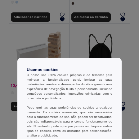
Adicionar ao Carrinho
Adicionar ao Carrinho
Usamos cookies
O nosso site utiliza cookies próprios e de terceiros para
melhorar a funcionalidade geral, lembrar as suas
preferências, analisar o desempenho do site e garantir uma
3,13 €
10,46 €
-9%
11,51 €
experiência de navegação fluida e personalizada, incluindo
+3 CORES
conteúdos personalizados, interações otimizadas com o
nosso site e publicidade.
Adicionar ao Carrinho
Adicionar ao Carrinho
Pode gerir as suas preferências de cookies a qualquer
momento. Os cookies essenciais, que são necessários
para o funcionamento do site, não podem ser desativados,
pois são indispensáveis para o correto funcionamento do
site. No entanto, pode optar por permitir ou bloquear outros
tipos de cookies, como os utilizados para personalização,
análise e publicidade.