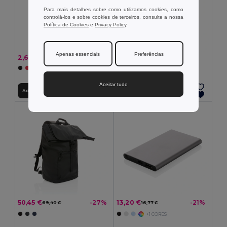
Para mais detalhes sobre como utilizamos cookies, como
controlá-los e sobre cookies de terceiros, consulte a nossa
Política de Cookies
e
Privacy Policy
.
Apenas essenciais
Preferências
2,66 €
6,18 €
+1 CORES
+1 CORES
Aceitar tudo
Adicionar ao Carrinho
Adicionar ao Carrinho
50,45 €
13,20 €
-27%
-21%
69,40 €
16,77 €
+1 CORES