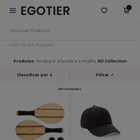
×
App Egotier
Obter app
Melhores preços na app!
Início
Marcas
XD Collection
Produtos
Venda por atacado e a retalho
XD Collection
Classificar por
Filtrar
✓
581 resultados.