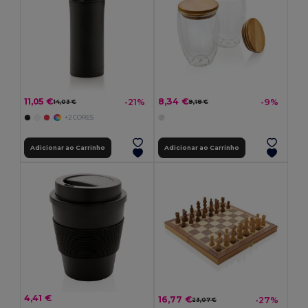
11,05 €
8,34 €
-21%
-9%
14,03 €
9,18 €
+2 CORES
Adicionar ao Carrinho
Adicionar ao Carrinho
4,41 €
16,77 €
-27%
23,07 €