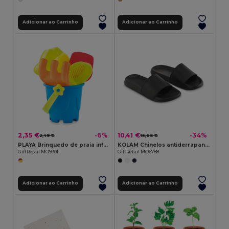
Adicionar ao Carrinho
Adicionar ao Carrinho
2,35 €
10,41 €
-6%
-34%
2,49 €
15,66 €
PLAYA Brinquedo de praia infantil
KOLAM Chinelos antiderrapantes 44/45
GiftRetail MO9301
GiftRetail MO6788
Adicionar ao Carrinho
Adicionar ao Carrinho