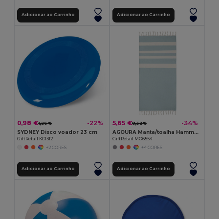
Adicionar ao Carrinho
Adicionar ao Carrinho
0,98 €
5,65 €
-22%
-34%
1,26 €
8,52 €
SYDNEY Disco voador 23 cm
AGOURA Manta/toalha Hamman 140 gr/m² MO6554-
GiftRetail KC1312
GiftRetail MO6554
+2 CORES
+4 CORES
Adicionar ao Carrinho
Adicionar ao Carrinho