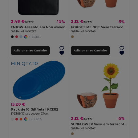
2,48 €
2,12 €
-10%
-5%
2,76 €
2,23 €
ENJOW Assento em Non woven
FORGET ME NOT Vaso terracota 'miosótis'
GiftRetail MO8272
GiftRetail MO6146
+1 CORES
Adicionar ao Carrinho
Adicionar ao Carrinho
MIN QTY: 10
15,20 €
Pack de 10 GiftRetail KC1312
SYDNEY Disco voador 23 cm
2,12 €
-5%
2,23 €
+2 CORES
SUNFLOWER Vaso em terracota 'girassol'
GiftRetail MO6147