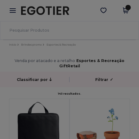
×
App Egotier
Obter app
Melhores preços na app!
Início
Brindes promo
Esportes & Recreação
Venda por atacado e a retalho
Esportes & Recreação
GiftRetail
Classificar por
Filtrar
✓
143 resultados.