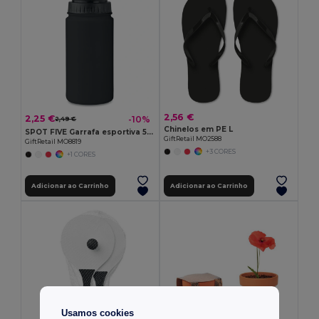
2,56 €
2,25 €
-10%
2,49 €
Chinelos em PE L
SPOT FIVE Garrafa esportiva 500ml
GiftRetail MO2588
GiftRetail MO8819
+3 CORES
+1 CORES
Adicionar ao Carrinho
Adicionar ao Carrinho
Usamos cookies