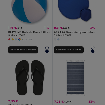
1,16 €
0,51 €
-11%
-3%
1,31 €
0,53 €
PLAYTIME Bola de Praia Inflável com Listras Coloridas
ATRAPA Disco de nylon dobrável
GiftRetail IT1627
GiftRetail IT3087
+2 CORES
Adicionar ao Carrinho
Adicionar ao Carrinho
2,35 €
7,06 €
-33%
10,57 €