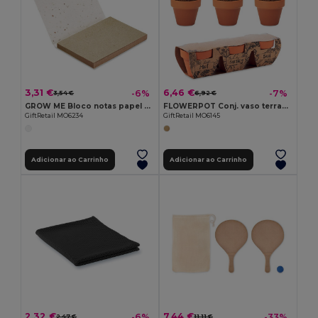
3,31 €
6,46 €
-6%
-7%
3,54 €
6,92 €
GROW ME Bloco notas papel sem. herb
FLOWERPOT Conj. vaso terracota 3 ervas
GiftRetail MO6234
GiftRetail MO6145
Adicionar ao Carrinho
Adicionar ao Carrinho
2,32 €
7,44 €
-6%
-33%
2,47 €
11,11 €