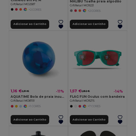
Chinelos em PE M
MALIBU Toalha praia algodão
GiftRetail MO2587
GiftRetail MO9221
+2 CORES
+2 CORES
Adicionar ao Carrinho
Adicionar ao Carrinho
1,16 €
1,57 €
-11%
-14%
1,31 €
1,82 €
AQUATIME Bola de praia insuflável
FLAG FUN Oculus com bandeira
GiftRetail MO8701
GiftRetail MO9275
+1 CORES
+7 CORES
Adicionar ao Carrinho
Adicionar ao Carrinho