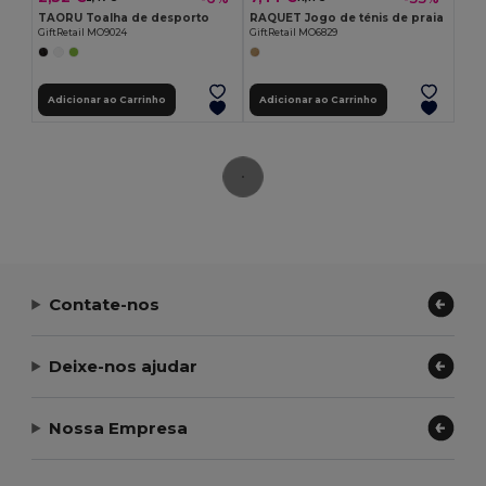
TAORU Toalha de desporto
RAQUET Jogo de ténis de praia
GiftRetail MO9024
GiftRetail MO6829
Adicionar ao Carrinho
Adicionar ao Carrinho
Contate-nos
Deixe-nos ajudar
Nossa Empresa