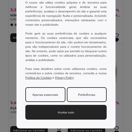
O nosso site utiliza cookies próprios e de terceiros para
melhorar a funcionalidade geral, lembrar as suas
3,38 €
2,12 €
-6%
-5%
3,61 €
2,23 €
preferências, analisar o desempenho do site e garantir uma
MINI MATCH Set pequeno de Tenis de praia
RED POPPY Vaso em terracota 'papoila'
experiência de navegação fluida e personalizada, incluindo
GiftRetail MO1911
GiftRetail MO6148
conteúdos personalizados, interações otimizadas com o
nosso site e publicidade.
+2 CORES
Pode gerir as suas preferências de cookies a qualquer
Adicionar ao Carrinho
Adicionar ao Carrinho
momento. Os cookies essenciais, que são necessários
para o funcionamento do site, não podem ser desativados,
pois são indispensáveis para o correto funcionamento do
site. No entanto, pode optar por permitir ou bloquear outros
tipos de cookies, como os utilizados para personalização,
análise e publicidade.
Para mais detalhes sobre como utilizamos cookies, como
controlá-los e sobre cookies de terceiros, consulte a nossa
Política de Cookies
e
Privacy Policy
.
Apenas essenciais
Preferências
3,41 €
0,90 €
-6%
-3%
3,63 €
0,92 €
PLAY Grande bola de praia insuflavel
BYPRO Capas para selim
Aceitar tudo
GiftRetail MO8956
GiftRetail MO8071
Adicionar ao Carrinho
Adicionar ao Carrinho