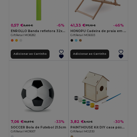
0,57 €
41,33 €
-6%
-46%
0,60 €
77,10 €
ENROLLO Banda refletora 32x3cm
HONOPU Cadeira de praia em madeira
GiftRetail MO8282
GiftRetail MO6503
Adicionar ao Carrinho
Adicionar ao Carrinho
7,06 €
3,82 €
-33%
-30%
10,57 €
5,42 €
SOCCER Bola de Futebol 21.5cm
PAINTHOUSE Kit DIY casa pássaros madeira
GiftRetail MO9007
GiftRetail MO2130