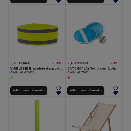
1,35 €
2,69 €
-10%
-8%
1,50 €
2,91 €
VISIBLE ME Bracelete desporto lycra
CATCH&PLAY Jogo com bola de ventosa
GiftRetail MO9529
GiftRetail IT3852
Adicionar ao Carrinho
Adicionar ao Carrinho