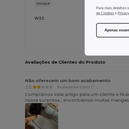
Unique
Para mais detalhes s
de Cookies
e
Privacy
W22
W
Apenas essen
Avaliações de Clientes do Produto
Não oferecem um bom acabamento
2.0
Avaliação por Carlos C.
Comprámos este artigo para um cliente e fi
nossa surpresa... encontrámos muitas mang