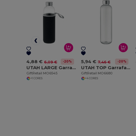
4,88 €
5,94 €
-20%
-20%
6,09 €
7,46 €
UTAH LARGE Garrafa de vidro bolsa 750ml
UTAH TOP Garrafa Tritan 1L
GiftRetail MO6545
GiftRetail MO6680
+1 CORES
+4 CORES