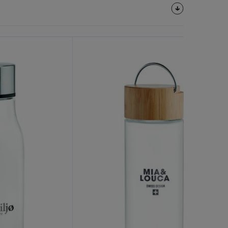
Personalize-
O!