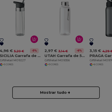
4,96 €
2,97 €
3,15 €
-5%
-6%
5,20 €
3,14 €
4,29 
SICILIA Garrafa de desporto 650ml
UTAH Garrafa de 500ml em Tritan
GiftRetail MO9227
GiftRetail MO9356
GiftRetail MO9
+5 CORES
+9 CORES
+6 CORES
Mostrar tudo