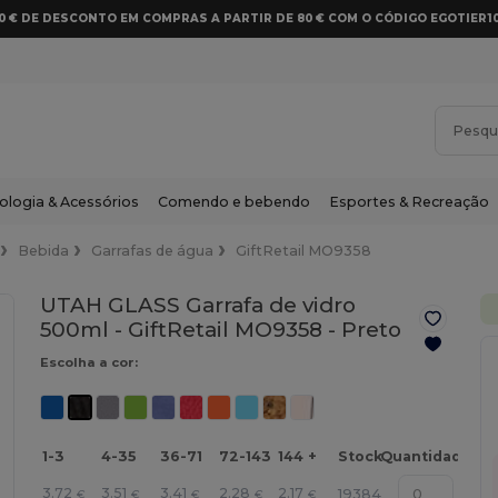
10 € DE DESCONTO EM COMPRAS A PARTIR DE 80 € COM O CÓDIGO EGOTIER1
ologia & Acessórios
Comendo e bebendo
Esportes & Recreação
Bebida
Garrafas de água
GiftRetail MO9358
UTAH GLASS Garrafa de vidro
500ml - GiftRetail MO9358 -
Preto
Escolha a cor:
1-3
4-35
36-71
72-143
144 +
Stock
Quantidade
3.72
3.51
3.41
2.28
2.17
19384
€
€
€
€
€