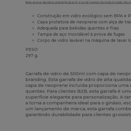
Note-se que, devido à calibração do ecrã, a cor da imagem do produto pode não c
Construção em vidro ecológico sem BPA e 
Capa protetora de neoprene com alça de tr
Adequada para bebidas quentes e frias
Tampa de aço inoxidável à prova de fugas
Corpo de vidro lavável na máquina de lavar l
PESO
297 g.
Alto stock
Customizável
Garrafa de vidro de 500ml com capa de neopren
branding. Esta garrafa de vidro de alta quali
capa de neoprene incluída proporciona uma ad
quentes. Para clientes B2B, esta garrafa é 
superfície elegante para personalização. A t
a torna a companheira ideal para o ginásio, e
um lançamento de marca, esta garrafa combina
garantindo durabilidade para clientes grossista