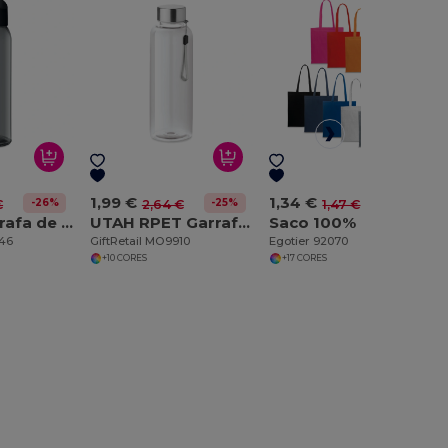
1,99 €
1,34 €
-26%
-25%
-9%
€
2,64 €
1,47 €
PRAGA Garrafa de vidro 470ml
UTAH RPET Garrafa de RPET 500ml
Saco 100% algodão (140 g/m²)
746
GiftRetail MO9910
Egotier 92070
+10 CORES
+17 CORES