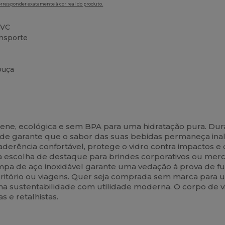
orresponder exatamente à cor real do produto.
PVC
ansporte
ouça
e, ecológica e sem BPA para uma hidratação pura. Durável
dade garante que o sabor das suas bebidas permaneça ina
erência confortável, protege o vidro contra impactos e
uma escolha de destaque para brindes corporativos ou me
ampa de aço inoxidável garante uma vedação à prova de fu
scritório ou viagens. Quer seja comprada sem marca para 
 sustentabilidade com utilidade moderna. O corpo de vid
s e retalhistas.