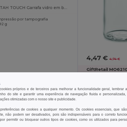
UTAH TOUCH Garrafa vidro em bolsa 500 ml
mpressão por tampografia
92 g
4,47 €
4,74 €
GiftRetail MO621
s
VENICE Garrafa de 
 cookies próprios e de terceiros para melhorar a funcionalidade geral, lembrar 
ho do site e garantir uma experiência de navegação fluida e personalizada,
Impressão por tampo
rações otimizadas com o nosso site e publicidade.
397 g
 preferências de cookies a qualquer momento. Os cookies essenciais, que são
te, não podem ser desativados, pois são indispensáveis para o correto funci
por permitir ou bloquear outros tipos de cookies, como os utilizados para pers