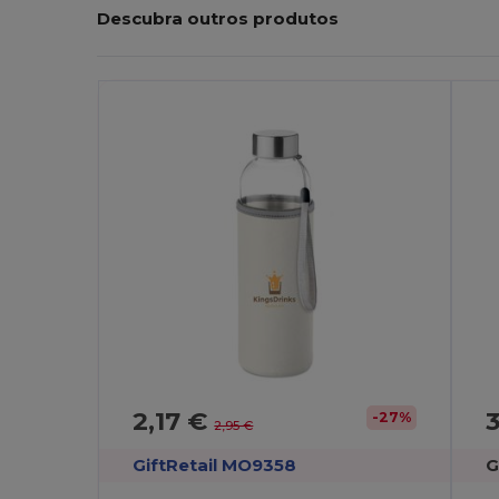
Descubra outros produtos
Personalize-
P
O!
2,17 €
3
-27%
2,95 €
GiftRetail MO9358
G