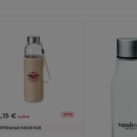
ersonalize-
Personalize-
O!
O!
,15 €
-37%
4,99 €
iftRetail MO6168