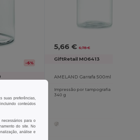
5,66 €
-17%
6,78 €
GiftRetail MO6413
-6%
0
AMELAND Garrafa 500ml
Impressão por tampografia
vidro de 500 ml
340 g
as suas preferências,
 incluindo conteúdos
grafia
 necessários para o
onamento do site. No
onalização, análise e