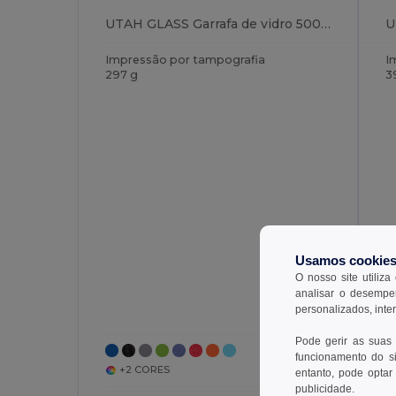
UTAH GLASS Garrafa de vidro 500ml
Impressão por tampografia
I
297 g
3
Usamos cookie
O nosso site utiliza
analisar o desempen
personalizados, inte
Pode gerir as suas
funcionamento do si
+2 CORES
entanto, pode optar 
publicidade.