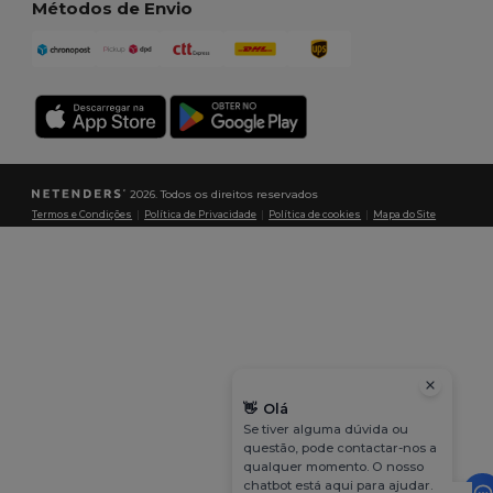
Métodos de Envio
2026. Todos os direitos reservados
Termos e Condições
|
Política de Privacidade
|
Política de cookies
|
Mapa do Site
👋
Olá
Se tiver alguma dúvida ou
questão, pode contactar-nos a
qualquer momento. O nosso
chatbot está aqui para ajudar.