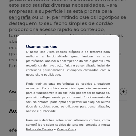
este saco satisfaz diversas necessidades. Para
empresas, a superfície lisa está pronta para
serigrafia
ou DTF, permitindo que os logótipos se
destaquem. O seu fecho simples de cordão
proporciona acesso rápido ao conteúdo,
tornando-o prático para utilizadores de todas as
idades. Disponível para revenda, é uma opção
económica para campanhas de marketing em
Usamos cookies
O nosso site utiliza cookies próprios e de terceiros para
grande escala ou eventos corporativos. Escolha
melhorar a funcionalidade geral, lembrar as suas
este saco pelo seu equilíbrio entre
preferências, analisar o desempenho do site e garantir uma
funcionalidade e potencial de personalização.
experiência de navegação fluida e personalizada, incluindo
conteúdos personalizados, interações otimizadas com o
nosso site e publicidade.
Pode gerir as suas preferências de cookies a qualquer
momento. Os cookies essenciais, que são necessários
Avaliações de Clientes do Produto
para o funcionamento do site, não podem ser desativados,
pois são indispensáveis para o correto funcionamento do
site. No entanto, pode optar por permitir ou bloquear outros
tipos de cookies, como os utilizados para personalização,
Avaliação:
5.0
em 3 votos
análise e publicidade.
18532 artigos
vendidos
Para mais detalhes sobre como utilizamos cookies, como
controlá-los e sobre cookies de terceiros, consulte a nossa
efeito muito bonito na sublimação
Política de Cookies
e
Privacy Policy
.