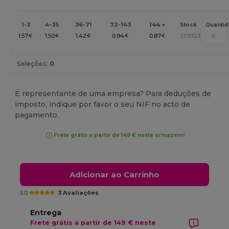
1-3
4-35
36-71
72-143
144 +
Stock
Quanti
1.57
1.50
1.42
0.94
0.87
209323
€
€
€
€
€
Seleções:
0
É representante de uma empresa? Para deduções de
imposto, indique por favor o seu NIF no acto de
pagamento.
Frete grátis a partir de 149 € neste armazém!
Adicionar ao Carrinho
5.0
3 Avaliações
Entrega
Frete grátis a partir de 149 € neste