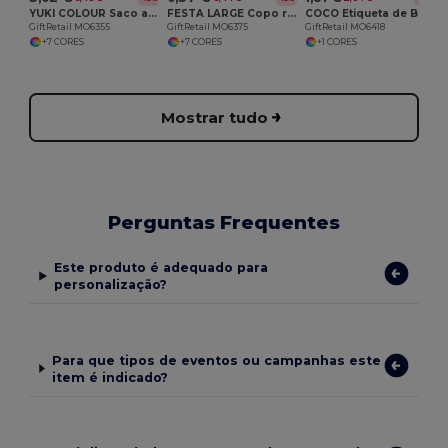
YUKI COLOUR Saco algodão orgânico
FESTA LARGE Copo reutilizável eventos 300ml
COCO Etiqueta de Bagagem em Cortiça Sustentável
GiftRetail MO6355
GiftRetail MO6375
GiftRetail MO6418
+7 CORES
+7 CORES
+1 CORES
Mostrar tudo
Perguntas Frequentes
Este produto é adequado para
personalização?
Para que tipos de eventos ou campanhas este
item é indicado?