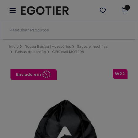
×
App Egotier
Obter app
Melhores preços na app!
Início
Roupa Básica | Acessórios
Sacos e mochilas
Bolsas de cordão
GiftRetail MO7208
W22
Enviado em