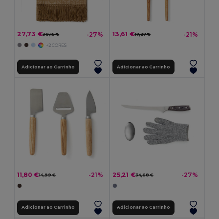
27,73 €
13,61 €
-27%
-21%
38,15 €
17,27 €
+2 CORES
Adicionar ao Carrinho
Adicionar ao Carrinho
11,80 €
25,21 €
-21%
-27%
14,99 €
34,68 €
Adicionar ao Carrinho
Adicionar ao Carrinho