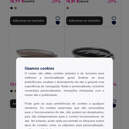
16,77 €
16,81 €
-27%
-27%
23,07 €
23,12 €
Adicionar ao Carrinho
Adicionar ao Carrinho
Usamos cookies
O nosso site utiliza cookies próprios e de terceiros para
melhorar a funcionalidade geral, lembrar as suas
preferências, analisar o desempenho do site e garantir uma
13,64 €
15,94 €
-21%
-27%
17,32 €
21,93 €
experiência de navegação fluida e personalizada, incluindo
conteúdos personalizados, interações otimizadas com o
nosso site e publicidade.
Pode gerir as suas preferências de cookies a qualquer
Adicionar ao Carrinho
Adicionar ao Carrinho
momento. Os cookies essenciais, que são necessários
para o funcionamento do site, não podem ser desativados,
pois são indispensáveis para o correto funcionamento do
site. No entanto, pode optar por permitir ou bloquear outros
tipos de cookies, como os utilizados para personalização,