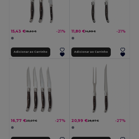
15,43 €
11,80 €
-21%
-21%
19,60 €
14,99 €
Adicionar ao Carrinho
Adicionar ao Carrinho
16,77 €
20,99 €
-27%
-27%
23,07 €
28,87 €