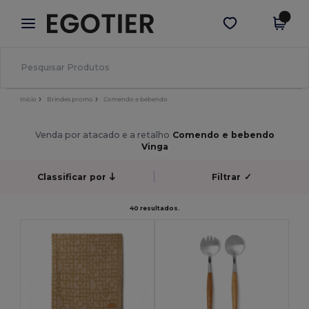
×
App Egotier
Obter app
Melhores preços na app!
Início
Brindes promo
Comendo e bebendo
Venda por atacado e a retalho
Comendo e bebendo
Vinga
Classificar por
Filtrar
✓
40 resultados.