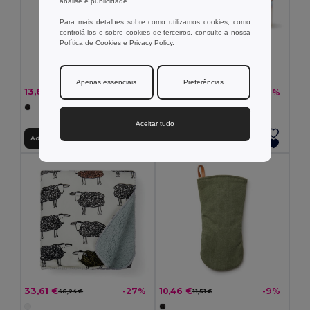
análise e publicidade.
Para mais detalhes sobre como utilizamos cookies, como
controlá-los e sobre cookies de terceiros, consulte a nossa
Política de Cookies
e
Privacy Policy
.
Apenas essenciais
Preferências
13,64 €
13,64 €
-21%
-21%
17,32 €
17,32 €
Aceitar tudo
Adicionar ao Carrinho
Adicionar ao Carrinho
33,61 €
10,46 €
-27%
-9%
46,24 €
11,51 €