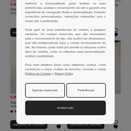
melhorar a funcionalidade geral, lembrar as suas
3,65 €
0,62 €
-8%
0,68 €
preferências, analisar o desempenho do site e garantir uma
Goya 38072
Goya 52085
experiência de navegação fluida e personalizada, incluindo
NAVALHA HUMAN
CAIXA CUPPA
conteúdos personalizados, interações otimizadas com o
nosso site e publicidade.
Pode gerir as suas preferências de cookies a qualquer
Adicionar ao Carrinho
Adicionar ao Carrinho
momento. Os cookies essenciais, que são necessários
para o funcionamento do site, não podem ser desativados,
pois são indispensáveis para o correto funcionamento do
site. No entanto, pode optar por permitir ou bloquear outros
tipos de cookies, como os utilizados para personalização,
análise e publicidade.
Para mais detalhes sobre como utilizamos cookies, como
controlá-los e sobre cookies de terceiros, consulte a nossa
Política de Cookies
e
Privacy Policy
.
Apenas essenciais
Preferências
0,79 €
6,87 €
-1%
6,96 €
Goya 50011
Goya 53502
ESCOVA DE MAGO
MANTA KAINGA
Aceitar tudo
Adicionar ao Carrinho
Adicionar ao Carrinho