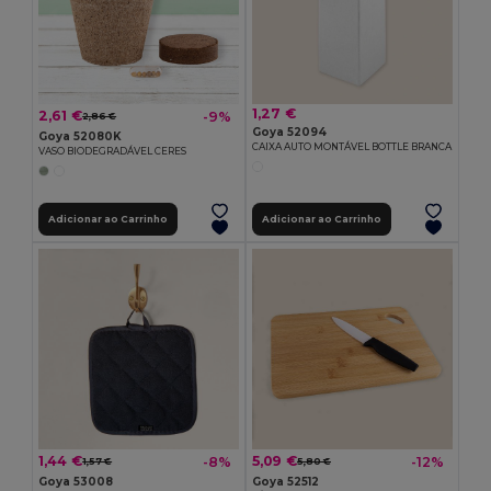
1,27 €
2,61 €
-9%
2,86 €
Goya 52094
Goya 52080K
CAIXA AUTO MONTÁVEL BOTTLE BRANCA
VASO BIODEGRADÁVEL CERES
Adicionar ao Carrinho
Adicionar ao Carrinho
1,44 €
5,09 €
-8%
-12%
1,57 €
5,80 €
Goya 53008
Goya 52512