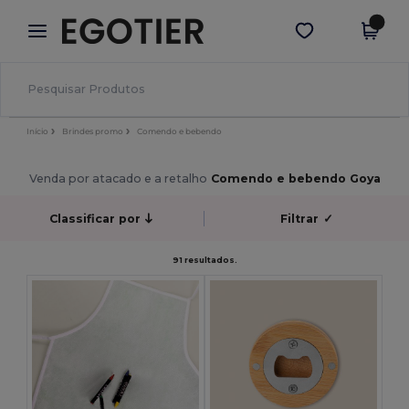
×
App Egotier
Obter app
Melhores preços na app!
Início
Brindes promo
Comendo e bebendo
Venda por atacado e a retalho
Comendo e bebendo Goya
Classificar por
Filtrar
✓
91 resultados.