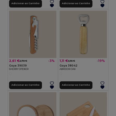
Adicionar ao Carrinho
Adicionar ao Carrinho
2,61 €
1,11 €
-3%
-19%
2,70 €
1,36 €
Goya 39039
Goya 38042
SHERRY OPENER
ABRIDOR OAK
Adicionar ao Carrinho
Adicionar ao Carrinho