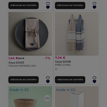
Adicionar ao Carrinho
Adicionar ao Carrinho
7,36 €
1,44 €
-7%
1,54 €
Goya 52058
Goya 52053
PÁREO ZUMEL
TOALHA FAIRTRADE CAVE
Adicionar ao Carrinho
Adicionar ao Carrinho
Made in
ES
Made in
ES