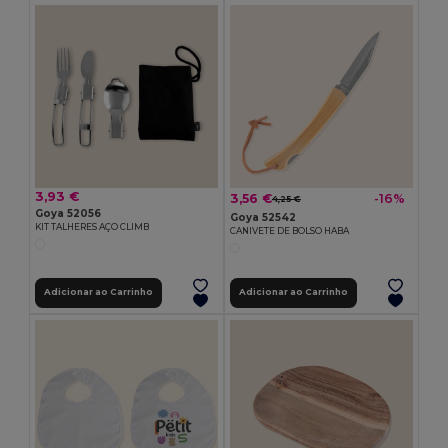
3,93 €
3,56 €
-16%
4,25 €
Goya 52056
Goya 52542
KIT TALHERES AÇO CLIMB
CANIVETE DE BOLSO HABA
Adicionar ao Carrinho
Adicionar ao Carrinho