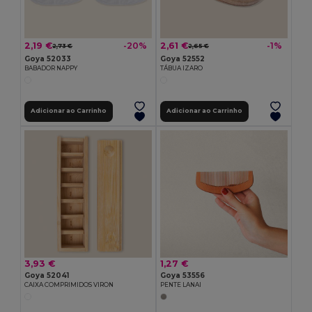
2,19 €
2,61 €
-20%
-1%
2,73 €
2,65 €
Goya 52033
Goya 52552
BABADOR NAPPY
TÁBUA IZARO
Adicionar ao Carrinho
Adicionar ao Carrinho
3,93 €
1,27 €
Goya 52041
Goya 53556
CAIXA COMPRIMIDOS VIRON
PENTE LANAI