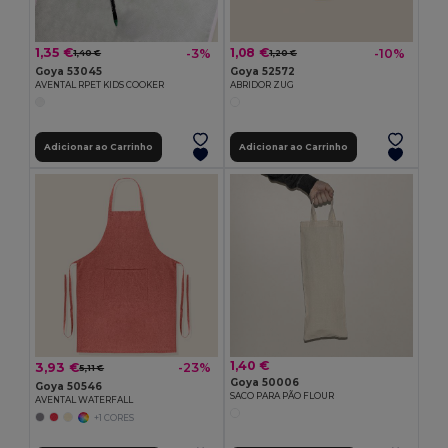
1,35 €
1,08 €
-3%
-10%
1,40 €
1,20 €
Goya 53045
Goya 52572
AVENTAL RPET KIDS COOKER
ABRIDOR ZUG
Adicionar ao Carrinho
Adicionar ao Carrinho
1,40 €
3,93 €
-23%
5,11 €
Goya 50006
Goya 50546
SACO PARA PÃO FLOUR
AVENTAL WATERFALL
+1 CORES