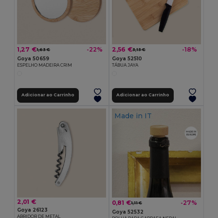
1,27 €
2,56 €
-22%
-18%
1,63 €
3,13 €
Goya 50659
Goya 52510
ESPELHO MADEIRA CRIM
TÁBUA JAYA
Adicionar ao Carrinho
Adicionar ao Carrinho
Made in
IT
2,01 €
0,81 €
-27%
1,11 €
Goya 26123
Goya 52532
ABRIDOR DE METAL