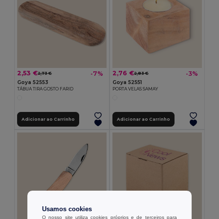
2,53 €
2,76 €
-7%
-3%
2,73 €
2,83 €
Goya 52553
Goya 52551
TÁBUA TIRA GOSTO FARID
PORTA VELAS SAMAY
Adicionar ao Carrinho
Adicionar ao Carrinho
Usamos cookies
O nosso site utiliza cookies próprios e de terceiros para