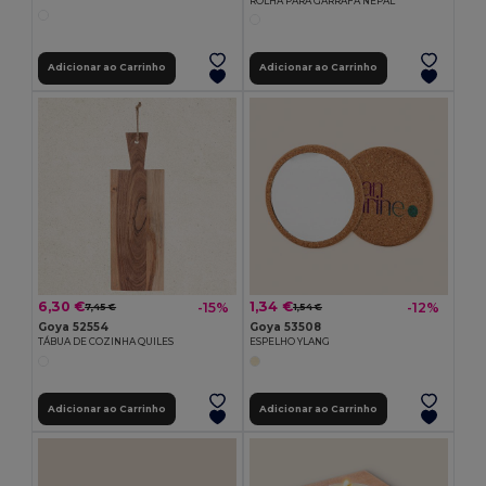
ROLHA PARA GARRAFA NEPAL
Adicionar ao Carrinho
Adicionar ao Carrinho
6,30 €
1,34 €
-15%
-12%
7,45 €
1,54 €
Goya 52554
Goya 53508
TÁBUA DE COZINHA QUILES
ESPELHO YLANG
Adicionar ao Carrinho
Adicionar ao Carrinho