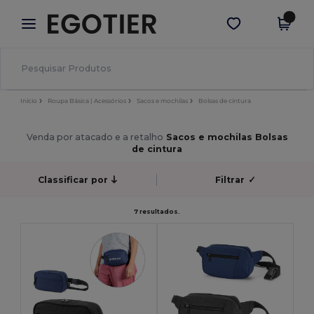
×
App Egotier
Obter app
Melhores preços na app!
Início
Roupa Básica | Acessórios
Sacos e mochilas
Bolsas de cintura
Venda por atacado e a retalho
Sacos e mochilas Bolsas
de cintura
Classificar por
Filtrar
✓
7 resultados.