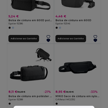
5,24 €
4,46 €
Bolsa de cintura em 600D poliéster reciclado e forra em 210D poliéster reciclado
Bolsa de cintura em 600D
Egotier 92386
Egotier 92546
Adicionar ao Carrinho
Adicionar ao Carrinho
8,11 €
8,95 €
-21%
-33%
10,25 €
13,40 €
Bolsa de cintura em poliéster reciclado 600D de alta densidade e forro em poliéster reciclado 210D
NYKO Saco de cintura em nylon 420D
Egotier 92388
GiftRetail MO2392