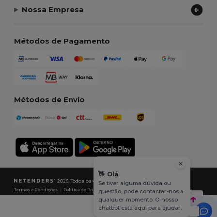
Nossa Empresa
Métodos de Pagamento
Métodos de Envio
👋
Olá
2026. Todos os direitos reservados
Se tiver alguma dúvida ou
Termos e Condições
|
Política de Privacidade
|
Política de cookies
|
Mapa do Site
questão, pode contactar-nos a
qualquer momento. O nosso
chatbot está aqui para ajudar.