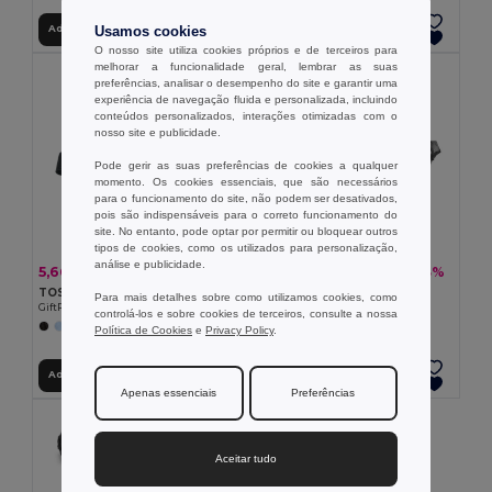
Adicionar ao Carrinho
Adicionar ao Carrinho
Usamos cookies
O nosso site utiliza cookies próprios e de terceiros para
melhorar a funcionalidade geral, lembrar as suas
preferências, analisar o desempenho do site e garantir uma
experiência de navegação fluida e personalizada, incluindo
conteúdos personalizados, interações otimizadas com o
nosso site e publicidade.
Pode gerir as suas preferências de cookies a qualquer
momento. Os cookies essenciais, que são necessários
para o funcionamento do site, não podem ser desativados,
pois são indispensáveis para o correto funcionamento do
site. No entanto, pode optar por permitir ou bloquear outros
tipos de cookies, como os utilizados para personalização,
análise e publicidade.
5,66 €
5,90 €
-15%
-43%
6,63 €
10,36 €
TOSHI Saco de cintura 300D RPET
Bolsa de cintura em 300D
Para mais detalhes sobre como utilizamos cookies, como
GiftRetail MO2204
Egotier 92544
controlá-los e sobre cookies de terceiros, consulte a nossa
Política de Cookies
e
Privacy Policy
.
Adicionar ao Carrinho
Adicionar ao Carrinho
Apenas essenciais
Preferências
Aceitar tudo