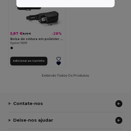
5,87 €
-28%
8,10 €
Bolsa de cintura em poliéster reciclado 300D e poliéster reciclado 600D com elementos refletores
Egotier 92091
Adicionar ao Carrinho
Exibindo Todos Os Produtos.
Contate-nos
Deixe-nos ajudar