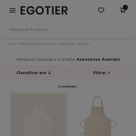
×
App Egotier
Obter app
Melhores preços na app!
Início
Roupa Básica | Acessórios
Acessórios
Aventais
Venda por atacado e a retalho
Acessórios Aventais
Classificar por
Filtrar
✓
3 resultados.