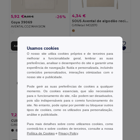
4,34 €
5,92 €
-26%
8,05 €
SOUS Avental de algodão reciclado
Goya 39069
GiftRetail MO2570
AVENTAL COZINHA SION
Adicionar ao Carrinho
Adicionar ao Carrinho
Usamos cookies
O nosso site utiliza cookies próprios e de terceiros para
melhorar a funcionalidade geral, lembrar as suas
preferências, analisar o desempenho do site e garantir uma
experiência de navegação fluida e personalizada, incluindo
conteúdos personalizados, interações otimizadas com o
nosso site e publicidade.
Pode gerir as suas preferências de cookies a qualquer
momento. Os cookies essenciais, que são necessários
para o funcionamento do site, não podem ser desativados,
pois são indispensáveis para o correto funcionamento do
site. No entanto, pode optar por permitir ou bloquear outros
tipos de cookies, como os utilizados para personalização,
7,26 €
-12%
análise e publicidade.
8,28 €
CUINA Avental de cozinha ajustável
Para mais detalhes sobre como utilizamos cookies, como
GiftRetail MO2265
controlá-los e sobre cookies de terceiros, consulte a nossa
Política de Cookies
e
Privacy Policy
.