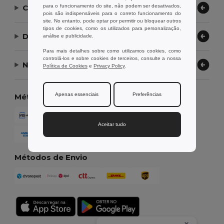
para o funcionamento do site, não podem ser desativados,
Contate-nos
pois são indispensáveis para o correto funcionamento do
site. No entanto, pode optar por permitir ou bloquear outros
tipos de cookies, como os utilizados para personalização,
Deixe-nos ajudar
análise e publicidade.
Para mais detalhes sobre como utilizamos cookies, como
controlá-los e sobre cookies de terceiros, consulte a nossa
Nossa Empresa
Política de Cookies
e
Privacy Policy
.
Apenas essenciais
Preferências
Métodos de Pagamento
Aceitar tudo
Métodos de Envio