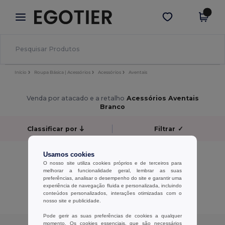
×
App Egotier
Obter app
Melhores preços na app!
Início
Roupa Básica | Acessórios
Acessórios
Aventais
Venda por atacado e a retalho
Acessórios Aventais
Branco
Classificar por
Filtrar
✓
Sem resultados.
Usamos cookies
Sem resultados.
O nosso site utiliza cookies próprios e de terceiros para
melhorar a funcionalidade geral, lembrar as suas
preferências, analisar o desempenho do site e garantir uma
Exibindo Todos Os Produtos.
experiência de navegação fluida e personalizada, incluindo
conteúdos personalizados, interações otimizadas com o
nosso site e publicidade.
Pode gerir as suas preferências de cookies a qualquer
momento. Os cookies essenciais, que são necessários