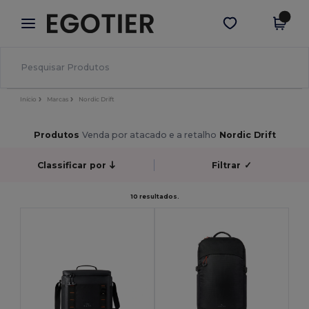
×
App Egotier
Obter app
Melhores preços na app!
Início
Marcas
Nordic Drift
Produtos
Venda por atacado e a retalho
Nordic Drift
Classificar por
Filtrar
✓
10 resultados.