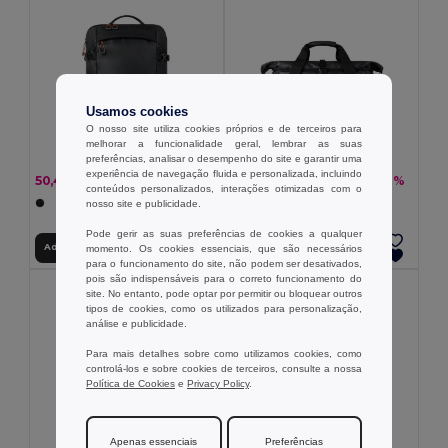
Usamos cookies
O nosso site utiliza cookies próprios e de terceiros para
melhorar a funcionalidade geral, lembrar as suas
preferências, analisar o desempenho do site e garantir uma
experiência de navegação fluida e personalizada, incluindo
50,42 €
50,45 €
-27%
-27%
69,35 €
69,40 €
conteúdos personalizados, interações otimizadas com o
nosso site e publicidade.
Pode gerir as suas preferências de cookies a qualquer
Adicionar ao Carrinho
Adicionar ao Carrinho
momento. Os cookies essenciais, que são necessários
para o funcionamento do site, não podem ser desativados,
pois são indispensáveis para o correto funcionamento do
site. No entanto, pode optar por permitir ou bloquear outros
tipos de cookies, como os utilizados para personalização,
análise e publicidade.
Para mais detalhes sobre como utilizamos cookies, como
controlá-los e sobre cookies de terceiros, consulte a nossa
Política de Cookies
e
Privacy Policy
.
Apenas essenciais
Preferências