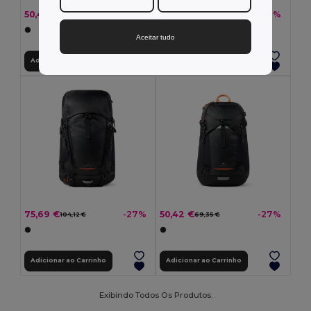
50,45 €
25,21 €
-27%
-27%
69,40 €
34,68 €
Aceitar tudo
Adicionar ao Carrinho
Adicionar ao Carrinho
75,69 €
50,42 €
-27%
-27%
104,12 €
69,35 €
Adicionar ao Carrinho
Adicionar ao Carrinho
Exibindo Todos Os Produtos.