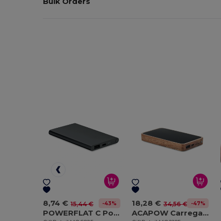
Bulk Orders
8,74 €
18,28 €
-43%
-47%
15,44 €
34,56 €
POWERFLAT C PowerBank Tipo C 4000 mAh
ACAPOW Carregador sem fios em acácia