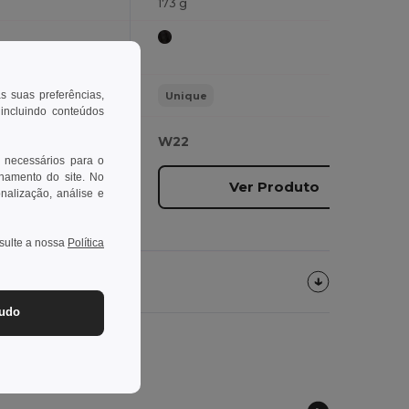
173 g
as suas preferências,
Unique
 incluindo conteúdos
W22
 necessários para o
onamento do site. No
duto
Ver Produto
onalização, análise e
nsulte a nossa
Política
tudo