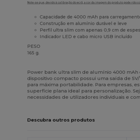
Note-se que, devido à calibração do ecrã, a cor da imagem do produto pode não c
Capacidade de 4000 mAh para carregament
Construção em alumínio durável e leve
Perfil ultra slim com apenas 0,9 cm de espe
Indicador LED e cabo micro USB incluído
PESO
165 g.
Customizável
Alto stock
Power bank ultra slim de alumínio 4000 mAh 
dispositivo compacto possui uma saída de 5V/
para máxima portabilidade. Para empresas, e
superfície plana ideal para personalização. S
necessidades de utilizadores individuais e c
Descubra outros produtos
Personalize-
P
O!