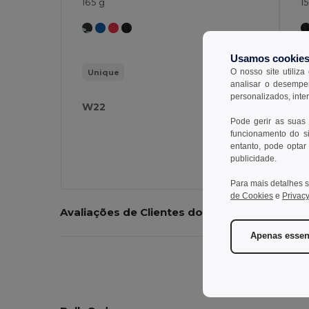
165 g
1
Usamos cookie
O nosso site utiliza
Unique
analisar o desempen
personalizados, inte
W22
W
Pode gerir as suas
funcionamento do si
entanto, pode optar 
publicidade.
Para mais detalhes s
de Cookies
e
Privacy
Avaliações de Clientes do Produto
Apenas essen