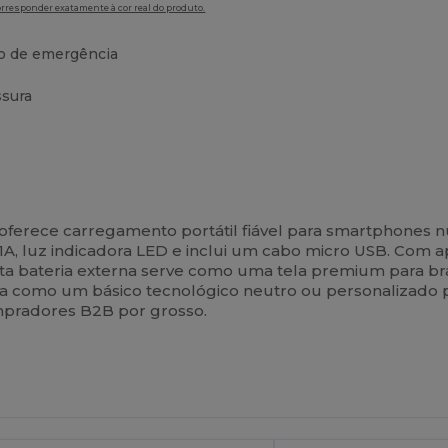
orresponder exatamente à cor real do produto.
o de emergência
ssura
oferece carregamento portátil fiável para smartphones n
1A, luz indicadora LED e inclui um cabo micro USB. Com 
sta bateria externa serve como uma tela premium para b
eja como um básico tecnológico neutro ou personalizado pa
ompradores B2B por grosso.
ersonalize-
Personalize-
O!
O!