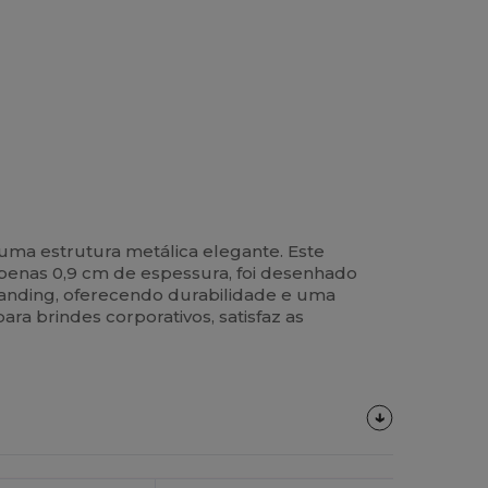
uma estrutura metálica elegante. Este
apenas 0,9 cm de espessura, foi desenhado
randing, oferecendo durabilidade e uma
ra brindes corporativos, satisfaz as
Personalize-
O!