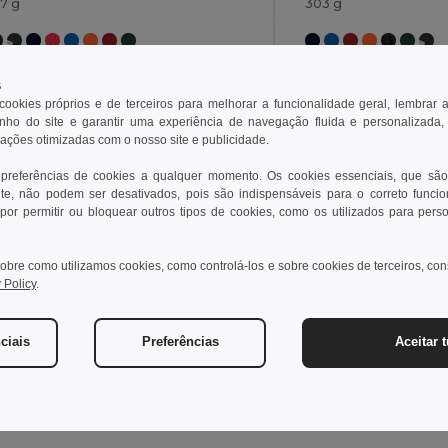
57 g
303 g
+1 CORES
s
 cookies próprios e de terceiros para melhorar a funcionalidade geral, lembrar 
Unique
Unique
ho do site e garantir uma experiência de navegação fluida e personalizada,
rações otimizadas com o nosso site e publicidade.
22
W22
 preferências de cookies a qualquer momento. Os cookies essenciais, que são
te, não podem ser desativados, pois são indispensáveis para o correto funci
Ver Produto
Ver Pro
por permitir ou bloquear outros tipos de cookies, como os utilizados para pers
obre como utilizamos cookies, como controlá-los e sobre cookies de terceiros, co
 Policy
.
ciais
Preferências
Aceitar 
Adicionar um comentário