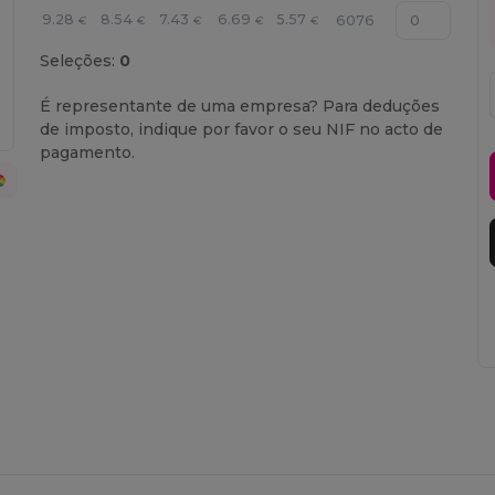
9.28
8.54
7.43
6.69
5.57
6076
€
€
€
€
€
Seleções:
0
É representante de uma empresa? Para deduções
de imposto, indique por favor o seu NIF no acto de
pagamento.