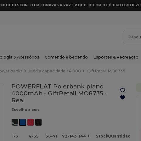
10 € DE DESCONTO EM COMPRAS A PARTIR DE 80 € COM O CÓDIGO EGOTIER1
ologia & Acessórios
Comendo e bebendo
Esportes & Recreação
ower banks
Média capacidade ≥4.000
GiftRetail MO8735
POWERFLAT Po erbank plano
4000mAh - GiftRetail MO8735 -
Real
Escolha a cor:
1-3
4-35
36-71
72-143
144 +
Stock
Quantidade