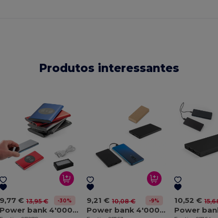
Produtos interessantes
9,77 €
9,21 €
10,52 €
-30%
-9%
13,95 €
10,08 €
15,6
Power bank 4'000 mAh com carregador wireless 5W em alumínio reciclado (100% rAL)
Power bank 4'000 mAh em ABS reciclado (100% rABS)