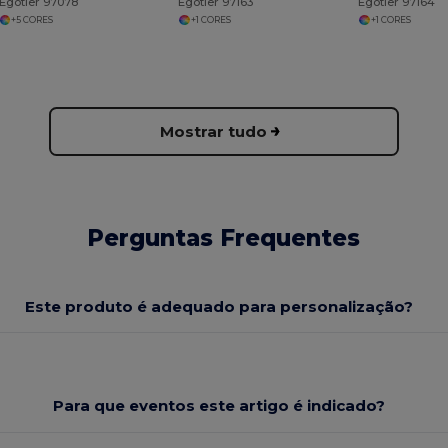
Egotier 97078
Egotier 97163
Egotier 97164
+5 CORES
+1 CORES
+1 CORES
Mostrar tudo
Perguntas Frequentes
Este produto é adequado para personalização?
Para que eventos este artigo é indicado?