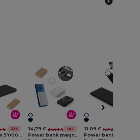
14,79 €
11,09 €
-33%
-40%
-19%
8 €
24,63 €
13,72 €
Power bank 5'000 mAh em alumínio reciclado (100% rAL)
Power bank magnética 5'000 mAh com carregador wireless super rápido 15W em ABS reciclado (100% rABS)
Power bank 5'000 mAh slim em aço inoxidável