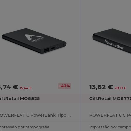
8,74 €
13,62 €
-43%
15,44 €
28,19 €
iftRetail MO6825
GiftRetail MO677
POWERFLAT C PowerBank Tipo C 4000 mAh
mpressão por tampografia
Impressão por tampo