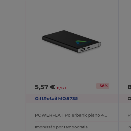
5,57 €
-38%
8,93 €
GiftRetail MO8735
G
POWERFLAT Po erbank plano 4000mAh
Impressão por tampografia
I