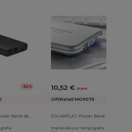
10,52 €
-52%
-50%
21,15 €
0
GiftRetail MO9075
POWERFLAT 8 C Power Bank de 10000 mAh
SOLARFLAT Power Bank solar 4000 mAh
grafia
Impressão por tampografia