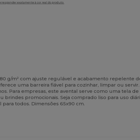
orresponder exatamente à cor real do produto.
80 g/m² com ajuste regulável e acabamento repelente d
oferece uma barreira fiável para cozinhar, limpar ou serv
rnos. Para empresas, este avental serve como uma tela de
ou brindes promocionais. Seja comprado liso para uso diá
el para todos. Dimensões 65x90 cm.
ersonalize-
Personalize-
O!
O!