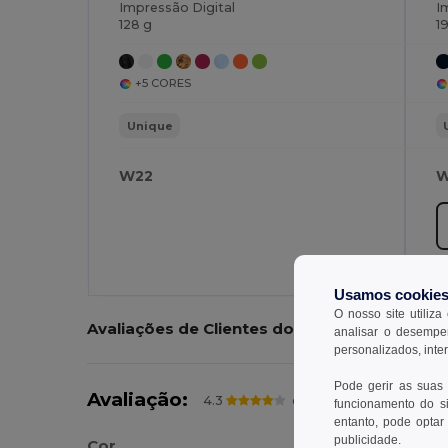
Impressão Digital
I
128 g
1
+5 CORES
Unique
W22
W
Usamos cookie
O nosso site utiliza
Avaliações de Clientes do Produto
analisar o desempen
personalizados, inte
Pode gerir as suas
Avaliação:
4.3
em 3 votos
18443 artigos ve
funcionamento do si
entanto, pode optar 
publicidade.
Cor