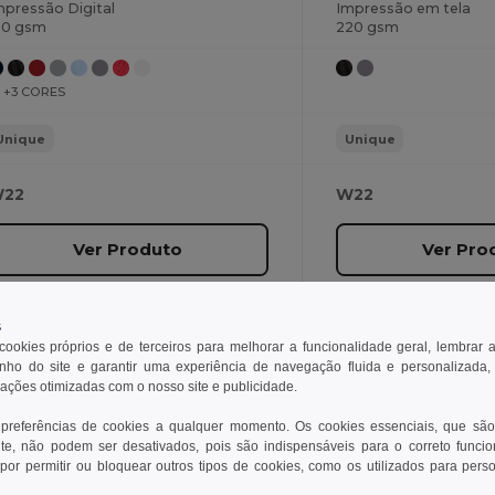
mpressão Digital
Impressão em tela
90 gsm
220 gsm
+3 CORES
Unique
Unique
22
W22
Ver Produto
Ver Pro
s
 cookies próprios e de terceiros para melhorar a funcionalidade geral, lembrar 
ho do site e garantir uma experiência de navegação fluida e personalizada,
rações otimizadas com o nosso site e publicidade.
 preferências de cookies a qualquer momento. Os cookies essenciais, que são
ndidos
te, não podem ser desativados, pois são indispensáveis para o correto funci
por permitir ou bloquear outros tipos de cookies, como os utilizados para pers