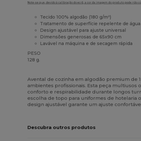
Note-se que, devido à calibração do ecrã, a cor da imagem do produto pode não c
Tecido 100% algodão (180 g/m²)
Tratamento de superfície repelente de água
Design ajustável para ajuste universal
Dimensões generosas de 65x90 cm
Lavável na máquina e de secagem rápida
PESO
128 g.
Alto stock
Customizável
Avental de cozinha em algodão premium de 1
ambientes profissionais. Esta peça multiusos 
conforto e respirabilidade durante longos tu
escolha de topo para uniformes de hotelaria 
design ajustável garante um ajuste confortáv
Descubra outros produtos
Personalize-
P
O!