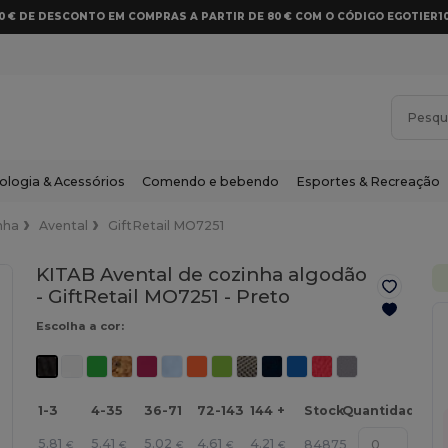
10 € DE DESCONTO EM COMPRAS A PARTIR DE 80 € COM O CÓDIGO EGOTIER1
ologia & Acessórios
Comendo e bebendo
Esportes & Recreação
nha
Avental
GiftRetail MO7251
KITAB Avental de cozinha algodão
- GiftRetail MO7251 -
Preto
Escolha a cor:
1-3
4-35
36-71
72-143
144 +
Stock
Quantidade
5.81
5.41
5.02
4.61
4.21
84875
€
€
€
€
€