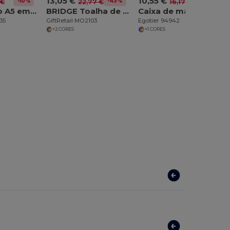
13,05 €
10,55 €
-10%
-43%
-35%
 €
22,77 €
16,17 €
ARPU Bloco A5 em PU reciclado
BRIDGE Toalha de mesa 280x210cm
Caixa de madeira L
35
GiftRetail MO2103
Egotier 94942
+2 CORES
+1 CORES