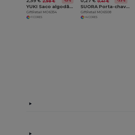
2,59 €
0,27 €
-13%
-33%
2,98 €
0,41 €
YUKI Saco algodão orgânico
SUORA Porta-chaves de feltro RPET
GiftRetail MO6354
GiftRetail MO6508
+1 CORES
+4 CORES