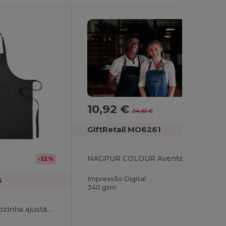
10,92 €
-56%
24,61 €
GiftRetail MO6261
NAGPUR COLOUR Avental de cozinha
-12%
Impressão Digital
5
340 gsm
CUINA Avental de cozinha ajustável