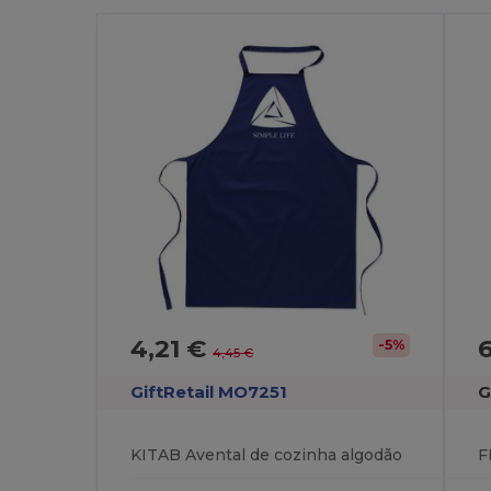
4,21 €
-5%
4,45 €
GiftRetail MO7251
G
KITAB Avental de cozinha algodão
F