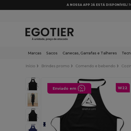
A NOSSA APP JÁ ESTÁ DISPONÍVEL! 
Marcas
Sacos
Canecas, Garrafas e Talheres
Tecn
Início
Brindes promo
Comendo e bebendo
Cozi
W22
Enviado em