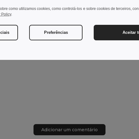
obre como utilizamos cookies, como controlá-los e sobre cookies de terceiros, co
 Policy
.
ciais
Preferências
Aceitar 
Adicionar um comentário