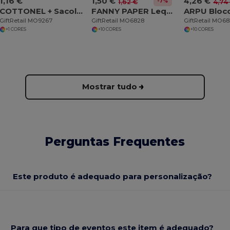
1,16 €
1,50 €
4,26 €
-7%
1,62 €
4,74
COTTONEL + Sacola de algodão 140 gr / m²
FANNY PAPER Leque de bambu
GiftRetail MO9267
GiftRetail MO6828
GiftRetail MO68
+1 CORES
+10 CORES
+10 CORES
Mostrar tudo
Perguntas Frequentes
Este produto é adequado para personalização?
Para que tipo de eventos este item é adequado?