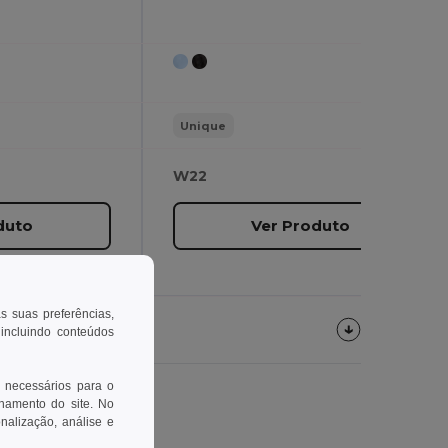
Unique
W22
duto
Ver Produto
as suas preferências,
 incluindo conteúdos
 necessários para o
onamento do site. No
onalização, análise e