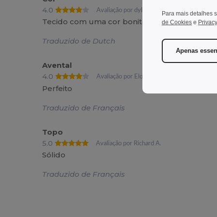
4.0
Avaliação por dylan o.
Para mais detalhes s
Tecido com uma cor bonita
de Cookies
e
Privacy
Traduzido de Dutch
Apenas essen
Avental
4.0
Avaliação por Elodie S.
Perfeito
Traduzido de Français
Topo
5.0
Avaliação por Richard A.
Sólido
Traduzido de Français