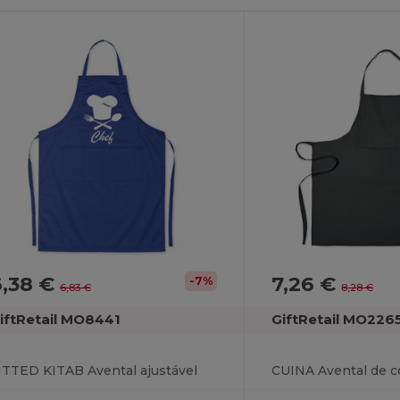
6,38 €
7,26 €
-7%
6,83 €
8,28 €
iftRetail MO8441
GiftRetail MO226
ITTED KITAB Avental ajustável