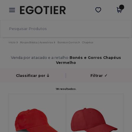
×
App Egotier
Obter app
Melhores preços na app!
Início
Roupa Básica | Acessórios
Bonés e Gorros
Chapéus
Venda por atacado e a retalho
Bonés e Gorros Chapéus
Vermelho
Classificar por
Filtrar
✓
18 resultados.