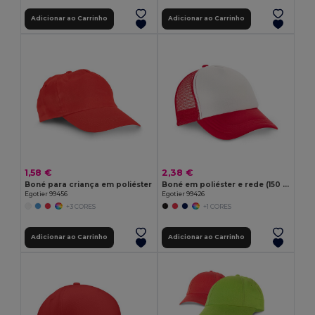
Adicionar ao Carrinho
Adicionar ao Carrinho
1,58 €
2,38 €
Boné para criança em poliéster
Boné em poliéster e rede (150 g/m²)
Egotier 99456
Egotier 99426
+3 CORES
+1 CORES
Adicionar ao Carrinho
Adicionar ao Carrinho