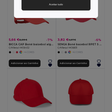
Aceitar tudo
5,66 €
3,82 €
-7%
-6%
6,09 €
4,07 €
BICCA CAP Boné baisebol algodão orgânico
SENGA Boné basebol RPET 5 pain
GiftRetail MO6432
GiftRetail MO6831
+4 CORES
+6 CORES
Adicionar ao Carrinho
Adicionar ao Carrinho