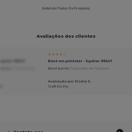
Exibindo Todos Os Produtos.
Avaliações dos clientes
★ ★ ★ ★ ☆
Egotier 99547
Boné em poliéster - Egotier 99547
e/preço
Traduzido de
Boné bonito
Traduzido de Français
Avaliação por Elodie S.
U.
Craft Elo Diy