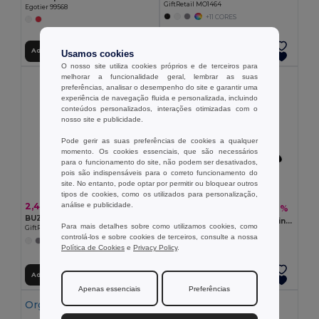
GiftRetail MO1464
Egotier 99568
+11 CORES
Adicionar ao Carrinho
Adicionar ao Carrinho
Usamos cookies
O nosso site utiliza cookies próprios e de terceiros para
melhorar a funcionalidade geral, lembrar as suas
preferências, analisar o desempenho do site e garantir uma
experiência de navegação fluida e personalizada, incluindo
conteúdos personalizados, interações otimizadas com o
nosso site e publicidade.
Pode gerir as suas preferências de cookies a qualquer
momento. Os cookies essenciais, que são necessários
para o funcionamento do site, não podem ser desativados,
pois são indispensáveis para o correto funcionamento do
site. No entanto, pode optar por permitir ou bloquear outros
tipos de cookies, como os utilizados para personalização,
análise e publicidade.
2,48 €
5,22 €
-21%
6,63 €
BUZZ Boné de basebol com 5 painéis
TEKAPO Boné baseball 6 painéis
Para mais detalhes sobre como utilizamos cookies, como
GiftRetail MO1447
GiftRetail MO9643
controlá-los e sobre cookies de terceiros, consulte a nossa
+11 CORES
+9 CORES
Política de Cookies
e
Privacy Policy
.
Adicionar ao Carrinho
Adicionar ao Carrinho
Apenas essenciais
Preferências
Organic Cotton