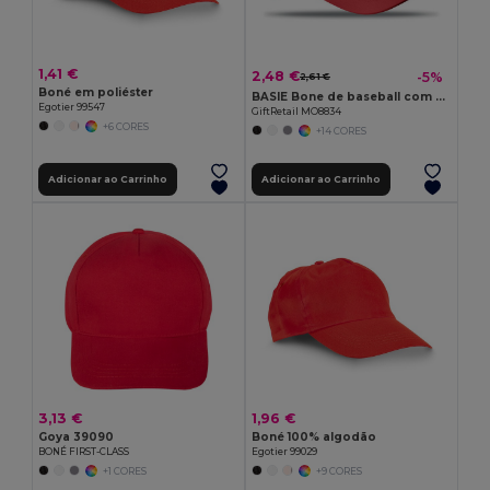
1,41 €
2,48 €
-5%
2,61 €
Boné em poliéster
BASIE Bone de baseball com 6 paineis
Egotier 99547
GiftRetail MO8834
+6 CORES
+14 CORES
Adicionar ao Carrinho
Adicionar ao Carrinho
3,13 €
1,96 €
Goya 39090
Boné 100% algodão
BONÉ FIRST-CLASS
Egotier 99029
+1 CORES
+9 CORES