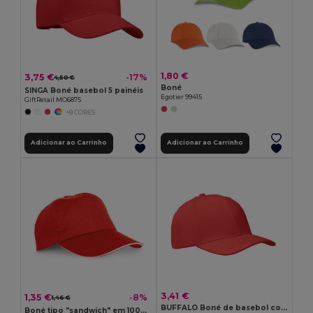
1,80 €
3,75 €
-17%
4,50 €
Boné
SINGA Boné basebol 5 painéis
Egotier 99415
GiftRetail MO6875
+8 CORES
Adicionar ao Carrinho
Adicionar ao Carrinho
3,41 €
1,35 €
-8%
1,46 €
BUFFALO Boné de basebol com 6 painéis
Boné tipo "sandwich" em 100% poliéster