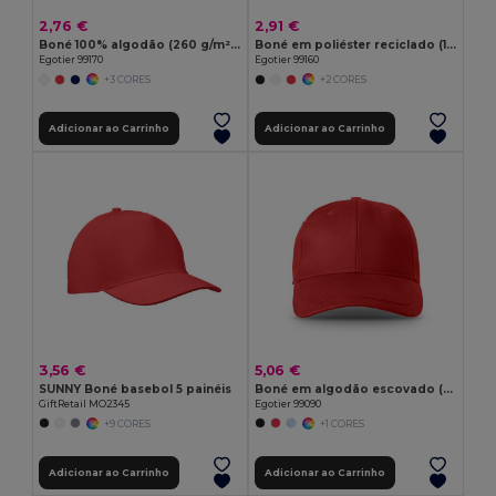
2,76 €
2,91 €
Boné 100% algodão (260 g/m²) com 6 painéis
Boné em poliéster reciclado (100% rPET)
Egotier 99170
Egotier 99160
+3 CORES
+2 CORES
Adicionar ao Carrinho
Adicionar ao Carrinho
3,56 €
5,06 €
SUNNY Boné basebol 5 painéis
Boné em algodão escovado (65% reciclado)
GiftRetail MO2345
Egotier 99090
+9 CORES
+1 CORES
Adicionar ao Carrinho
Adicionar ao Carrinho