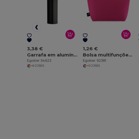
3,38 €
1,26 €
Garrafa em alumínio reciclado com mosquetão 530 mL
Bolsa multifunções em feltro reciclado (100% rPET)
Egotier 54623
Egotier 92381
+6 CORES
+5 CORES