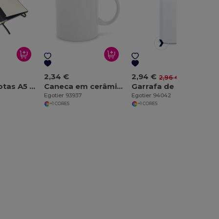
2,34 €
2,94 €
-1%
2,96 €
Bloco de notas A5 com folhas pautadas em cor marfim
Caneca em cerâmica 350 mL
Garrafa de desporto para sublimação 400 mL
Egotier 93937
Egotier 94042
+1 CORES
+1 CORES