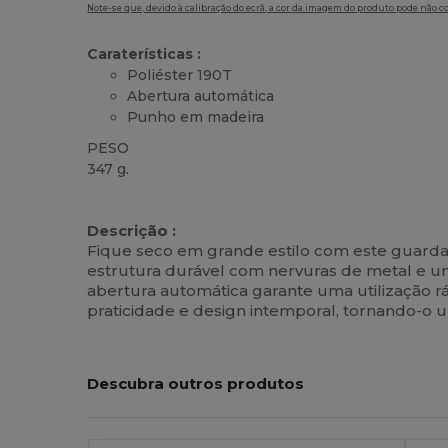
Note-se que, devido à calibração do ecrã, a cor da imagem do produto pode não c
Caraterísticas :
Poliéster 190T
Abertura automática
Punho em madeira
PESO
347 g.
Alto stock
Descrição :
Fique seco em grande estilo com este guarda
estrutura durável com nervuras de metal e 
abertura automática garante uma utilização r
praticidade e design intemporal, tornando-o u
Descubra outros produtos