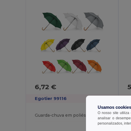
6,72 €
Egotier 99116
E
Usamos cookie
O nosso site utiliza
Guarda-chuva em poliéster 190T com abertura automática
analisar o desempen
personalizados, inte