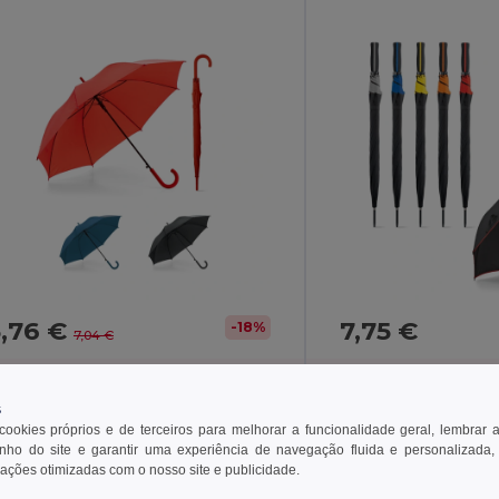
5,76 €
7,75 €
-18%
7,04 €
gotier 99134
Egotier 99137
s
 cookies próprios e de terceiros para melhorar a funcionalidade geral, lembrar 
Guarda-chuva em poliéster 190T com abertura automática
ho do site e garantir uma experiência de navegação fluida e personalizada,
rações otimizadas com o nosso site e publicidade.