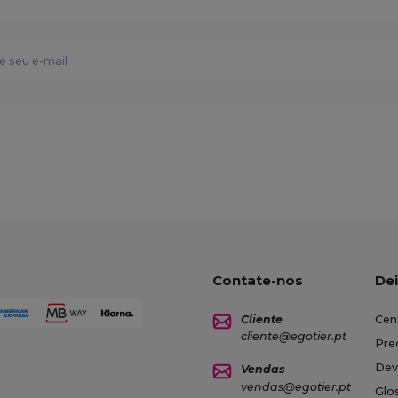
Contate-nos
Dei
Cliente
Cen
cliente@egotier.pt
Pre
Dev
Vendas
vendas@egotier.pt
Glo