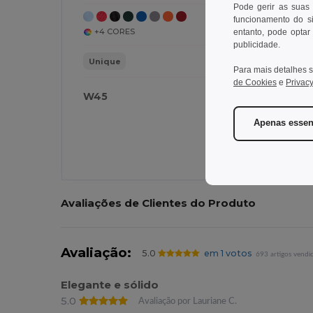
Pode gerir as suas
funcionamento do si
+4 CORES
entanto, pode optar 
publicidade.
Unique
Para mais detalhes s
de Cookies
e
Privacy
W45
W
Apenas essen
Avaliações de Clientes do Produto
Avaliação:
5.0
em 1 votos
693 artigos vendi
Elegante e sólido
5.0
Avaliação por Lauriane C.