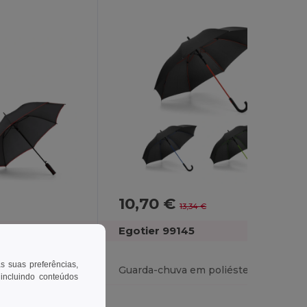
10,70 €
-20%
13,34 €
Egotier 99145
as suas preferências,
Guarda-chuva em poliéster 190T com abertura automática
Guarda-chuva em poliéster com abertura automática
 incluindo conteúdos