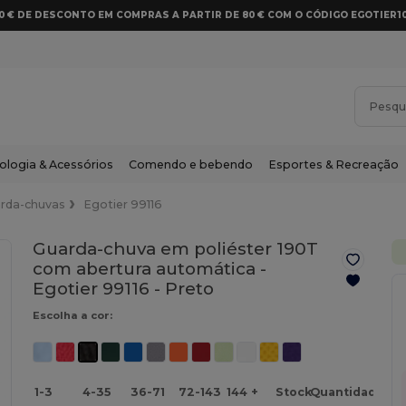
10 € DE DESCONTO EM COMPRAS A PARTIR DE 80 € COM O CÓDIGO EGOTIER1
ologia & Acessórios
Comendo e bebendo
Esportes & Recreação
rda-chuvas
Egotier 99116
Guarda-chuva em poliéster 190T
com abertura automática -
Egotier 99116 -
Preto
Escolha a cor:
1-3
4-35
36-71
72-143
144 +
Stock
Quantidade