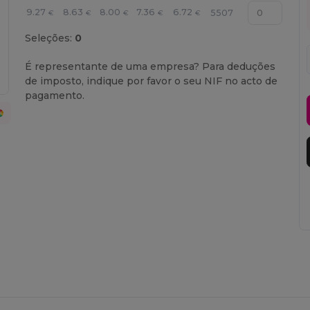
9.27
8.63
8.00
7.36
6.72
5507
€
€
€
€
€
Seleções:
0
É representante de uma empresa? Para deduções
de imposto, indique por favor o seu NIF no acto de
pagamento.