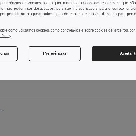
 preferências de cookies a qualquer momento. Os cookies essenciais, que são
te, não podem ser desativados, pois são indispensáveis para o correto funci
por permitir ou bloquear outros tipos de cookies, como os utilizados para pers
Unique
Unique
obre como utilizamos cookies, como controlá-los e sobre cookies de terceiros, co
 Policy
.
45
W45
ciais
Preferências
Aceitar 
Ver Produto
Ver Pro
dos