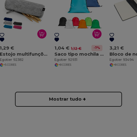
1,29 €
1,04 €
3,21 €
-7%
1,12 €
Estojo multifunções em feltro reciclado (100% rPET)
Saco tipo mochila em 190T poliéster reciclado (100% rPET)
Egotier 92382
Egotier 92931
Egotier 93494
+5 CORES
+8 CORES
+8 CORES
Mostrar tudo