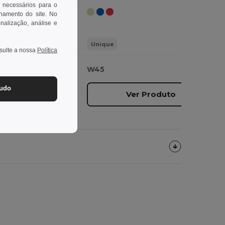
 necessários para o
onamento do site. No
onalização, análise e
Unique
nsulte a nossa
Política
W45
tudo
duto
Ver Produto