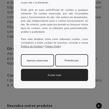
e sedosas (70 g/m²) convidam a esboços, listas de
nosso site e publicidade.
tópicos ou a escrever um diário de fluxo livre sem
Pode gerir as suas preferências de cookies a qualquer
linhas que distraiam. Um marcador de fita de
momento. Os cookies essenciais, que são necessários
coordenação guarda o seu lugar para que possa
para o funcionamento do site, não podem ser desativados,
retomar um projeto instantaneamente.
pois são indispensáveis para o correto funcionamento do
site. No entanto, pode optar por permitir ou bloquear outros
Disponível em tons vivos e neutros clássicos, é
tipos de cookies, como os utilizados para personalização,
um caderno elegante para o dia a dia, para
análise e publicidade.
trabalho, estudo, viagens e sessões criativas.
Para mais detalhes sobre como utilizamos cookies, como
controlá-los e sobre cookies de terceiros, consulte a nossa
Política de Cookies
e
Privacy Policy
.
Direcções de utilização:
Abra, utilize a fita para marcar a sua página e
prenda-a com o elástico depois de escrever ou
Apenas essenciais
Preferências
fazer um esboço.
Conteúdo da Caixa :
Aceitar tudo
1 bloco de notas A5 PU de capa dura com elástico
e marcador de fita.
Descubra outros produtos