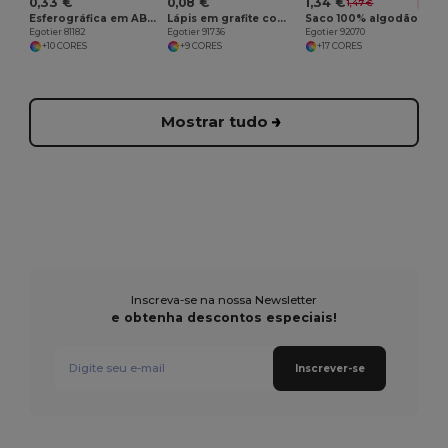
0,33 €
0,08 €
1,34 €
1,47 €
-9%
Esferográfica em ABS com clipe em metal
Lápis em grafite com borracha e dureza HB
Saco 100% algodão (140 g/m²)
Egotier 81182
Egotier 91736
Egotier 92070
+10 CORES
+9 CORES
+17 CORES
Mostrar tudo
Inscreva-se na nossa Newsletter
e obtenha descontos especiais!
Inscrever-se