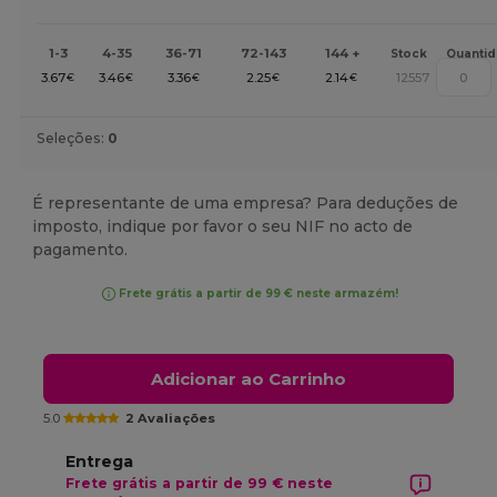
1-3
4-35
36-71
72-143
144 +
Stock
Quanti
3.67
3.46
3.36
2.25
2.14
12557
€
€
€
€
€
Seleções:
0
É representante de uma empresa? Para deduções de
imposto, indique por favor o seu NIF no acto de
pagamento.
Frete grátis a partir de 99 € neste armazém!
Adicionar ao Carrinho
5.0
2 Avaliações
Entrega
Frete grátis a partir de 99 € neste