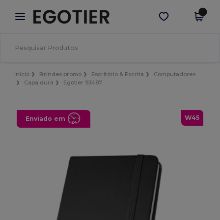
×
App Egotier
Obter app
Melhores preços na app!
Início
Brindes promo
Escritório & Escrita
Computadores
Capa dura
Egotier 93487
W45
Enviado em