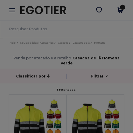
×
App Egotier
Obter app
Melhores preços na app!
Início
Roupa Básica | Acessórios
Casacos
Casacos de lã
Homens
Venda por atacado e a retalho
Casacos de lã Homens
Verde
Classificar por
Filtrar
✓
3 resultados.