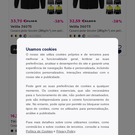
33,70 €
32,59 €
-38%
-38%
54,40 €
52,60 €
Velilla 36075
Velilla 36073
Casaco polar bicolor (280g/m²), em poliéster (100%)
Casaco polar bicolor (280g/m²), em poliéster (100%)
+6 CORES
+6 CORES
Usamos cookies
Adicionar ao Carrinho
Adicionar ao Carrinho
O nosso site utiliza cookies próprios e de terceiros para
melhorar a funcionalidade geral, lembrar as suas
preferências, analisar o desempenho do site e garantir uma
experiência de navegação fluida e personalizada, incluindo
conteúdos personalizados, interações otimizadas com o
nosso site e publicidade.
Pode gerir as suas preferências de cookies a qualquer
momento. Os cookies essenciais, que são necessários
para o funcionamento do site, não podem ser desativados,
pois são indispensáveis para o correto funcionamento do
site. No entanto, pode optar por permitir ou bloquear outros
tipos de cookies, como os utilizados para personalização,
análise e publicidade.
16,31 €
-33%
24,18 €
TH Clothes 30164
Para mais detalhes sobre como utilizamos cookies, como
Casaco polar para homem em poliéster
controlá-los e sobre cookies de terceiros, consulte a nossa
Política de Cookies
e
Privacy Policy
.
+3 CORES