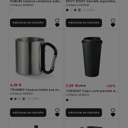
SUBLIM Caneca cerâmica subl. 300 ml
SPOT EIGHT Garrafa esportiva 500ml
GiftRetail MO8040
GiftRetail MO9538
+2 CORES
Adicionar ao Carrinho
Adicionar ao Carrinho
4,18 €
2,56 €
-46%
4,74 €
TRUMBO Caneca metal asa mosquetão
TUESDAY Copo com parede dupla
GiftRetail MO8313
GiftRetail MO6244
+2 CORES
Adicionar ao Carrinho
Adicionar ao Carrinho