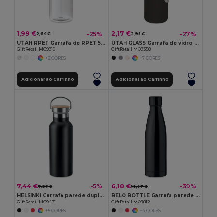
1,99 €
2,17 €
-25%
-27%
2,64 €
2,95 €
UTAH RPET Garrafa de RPET 500ml
UTAH GLASS Garrafa de vidro 500ml
GiftRetail MO9910
GiftRetail MO9358
+2 CORES
+7 CORES
Adicionar ao Carrinho
Adicionar ao Carrinho
7,44 €
6,18 €
-5%
-39%
7,87 €
10,07 €
HELSINKI Garrafa parede dupla de 500 ml
BELO BOTTLE Garrafa parede dupla 500ml
GiftRetail MO9431
GiftRetail MO9812
+5 CORES
+4 CORES