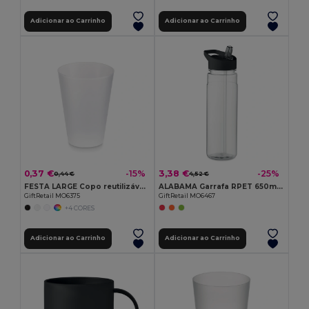
Adicionar ao Carrinho
Adicionar ao Carrinho
0,37 €
3,38 €
-15%
-25%
0,44 €
4,52 €
FESTA LARGE Copo reutilizável eventos 300ml
ALABAMA Garrafa RPET 650ml PP
GiftRetail MO6375
GiftRetail MO6467
+4 CORES
Adicionar ao Carrinho
Adicionar ao Carrinho