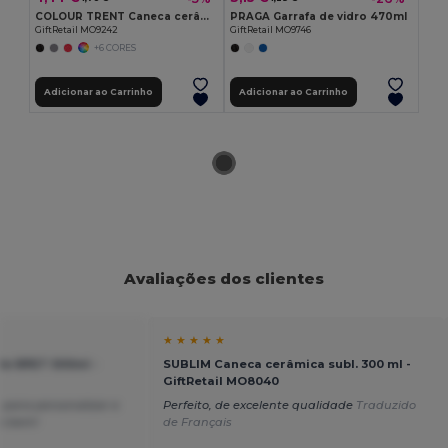
COLOUR TRENT Caneca cerâmica colorida 290ml
PRAGA Garrafa de vidro 470ml
GiftRetail MO9242
GiftRetail MO9746
+6 CORES
Adicionar ao Carrinho
Adicionar ao Carrinho
Avaliações dos clientes
★ ★ ★ ★ ★
de RPET 500ml -
SUBLIM Caneca cerâmica subl. 300 ml -
GiftRetail MO8040
 para personalizar e
Perfeito, de excelente qualidade
Traduzido
to bem!
de Français