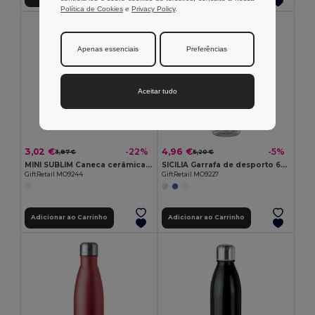
Política de Cookies
e
Privacy Policy
.
Apenas essenciais
Preferências
Aceitar tudo
3,02 €
4,96 €
-22%
-5%
3,87 €
5,20 €
MINI SUBLIM Caneca cerâmica subl. 200 ml
SICILIA Garrafa de desporto 650ml
GiftRetail MO9244
GiftRetail MO9227
Adicionar ao Carrinho
Adicionar ao Carrinho