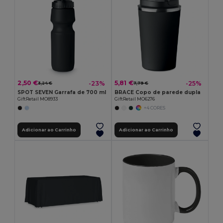
2,50 €
5,81 €
-23%
-25%
3,24 €
7,79 €
SPOT SEVEN Garrafa de 700 ml
BRACE Copo de parede dupla
GiftRetail MO8933
GiftRetail MO6276
+4 CORES
Adicionar ao Carrinho
Adicionar ao Carrinho