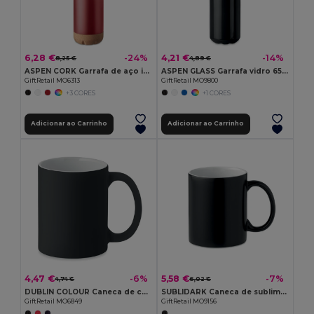
6,28 €
4,21 €
-24%
-14%
8,25 €
4,89 €
ASPEN CORK Garrafa de aço inoxidável
ASPEN GLASS Garrafa vidro 650ml
GiftRetail MO6313
GiftRetail MO9800
+3 CORES
+1 CORES
Adicionar ao Carrinho
Adicionar ao Carrinho
4,47 €
5,58 €
-6%
-7%
4,74 €
6,02 €
DUBLIN COLOUR Caneca de cor mate 300 ml
SUBLIDARK Caneca de sublimação escura 300ml
GiftRetail MO6849
GiftRetail MO9156