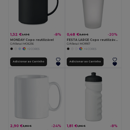
1,32 €
0,48 €
-8%
-20%
1,43 €
0,60 €
MONDAY Copo reutilizável
FESTA LARGE Copo reutilizável eventos 500ml
GiftRetail MO6256
GiftRetail MO9907
+2 CORES
+4 CORES
Adicionar ao Carrinho
Adicionar ao Carrinho
2,90 €
1,81 €
-24%
-8%
3,80 €
1,96 €