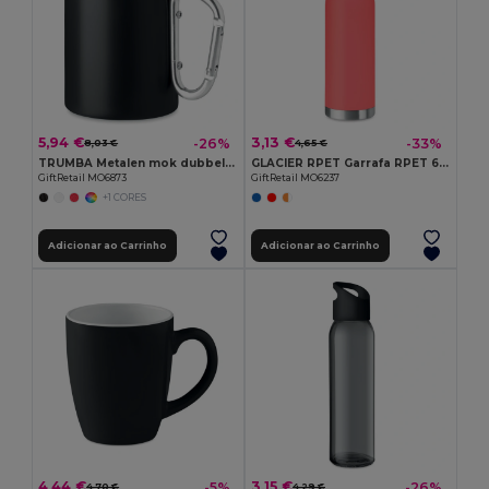
5,94 €
3,13 €
-26%
-33%
8,03 €
4,65 €
TRUMBA Metalen mok dubbelwandig 300ml
GLACIER RPET Garrafa RPET 600 ml
GiftRetail MO6873
GiftRetail MO6237
+1 CORES
Adicionar ao Carrinho
Adicionar ao Carrinho
4,44 €
3,15 €
-5%
-26%
4,70 €
4,29 €