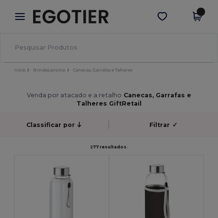
×
App Egotier
Obter app
Melhores preços na app!
Início
Brindes promo
Canecas, Garrafas e Talheres
Venda por atacado e a retalho
Canecas, Garrafas e
Talheres GiftRetail
Classificar por
Filtrar
✓
277 resultados.