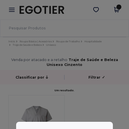
×
App Egotier
Obter app
Melhores preços na app!
Início
Roupa Básica | Acessórios
Roupa de Trabalho
Hospitalidade
Traje de Saúde e Beleza
Unisexo
Venda por atacado e a retalho
Traje de Saúde e Beleza
Unisexo Cinzento
Classificar por
Filtrar
✓
Um resultado.