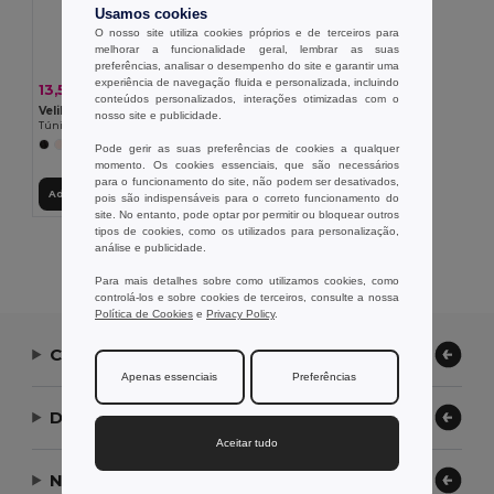
Usamos cookies
O nosso site utiliza cookies próprios e de terceiros para
melhorar a funcionalidade geral, lembrar as suas
preferências, analisar o desempenho do site e garantir uma
experiência de navegação fluida e personalizada, incluindo
13,51 €
-28%
18,88 €
conteúdos personalizados, interações otimizadas com o
Velilla 36132
nosso site e publicidade.
Túnica de sarja (190g/m²) com manga curta, em poliéster (65%) e algodão (35%)
+11 CORES
Pode gerir as suas preferências de cookies a qualquer
momento. Os cookies essenciais, que são necessários
para o funcionamento do site, não podem ser desativados,
Adicionar ao Carrinho
pois são indispensáveis para o correto funcionamento do
site. No entanto, pode optar por permitir ou bloquear outros
tipos de cookies, como os utilizados para personalização,
Exibindo Todos Os Produtos.
análise e publicidade.
Para mais detalhes sobre como utilizamos cookies, como
controlá-los e sobre cookies de terceiros, consulte a nossa
Política de Cookies
e
Privacy Policy
.
Contate-nos
Apenas essenciais
Preferências
Deixe-nos ajudar
Aceitar tudo
Nossa Empresa